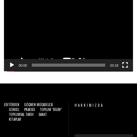
2
Video
0
2
oynatıcı
6
00:00
03:18
EDITÖRDEN
GÖÇMEN MÜCADELESI
HAKKIMIZDA
GÜNCEL
PRAKSIS
TOPLUM “BILIM”
TOPLUMSAL TARIH
SANAT
Video
KITAPLAR
oynatıcı