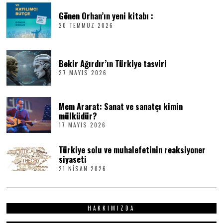
Gönen Orhan’ın yeni kitabı :
20 TEMMUZ 2026
2
0
T
E
M
Bekir Ağırdır’ın Türkiye tasviri
M
27 MAYIS 2026
2
U
7
Z
M
2
A
0
Mem Ararat: Sanat ve sanatçı kimin
Y
2
I
6
mülküdür?
S
17 MAYIS 2026
1
2
7
0
M
2
Türkiye solu ve muhalefetinin reaksiyoner
A
6
Y
siyaseti
I
21 NISAN 2026
2
S
1
2
N
0
I
2
S
6
HAKKIMIZDA
A
N