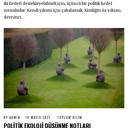
2
iki hedefi destekleyebilmek için, üçüncü bir politik hedef
0
zorunludur: Kendi yıkımı için çabalamak. Kimliğin öz-yıkımı,
2
1
devrimci…
BY
ADMIN
18 MAYIS 2021
1
TOPLUM BILIM
8
POLİTİK EKOLOJİ DÜŞÜNME NOTLARI
M