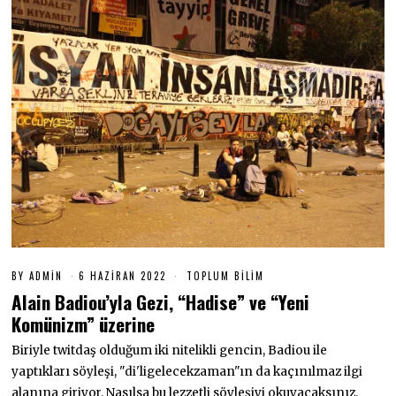
2
BY
ADMIN
6 HAZIRAN 2022
1
TOPLUM BILIM
2
Alain Badiou’yla Gezi, “Hadise” ve “Yeni
H
A
Komünizm” üzerine
Z
I
Biriyle twitdaş olduğum iki nitelikli gencin, Badiou ile
R
A
yaptıkları söyleşi, "di'ligelecekzaman"ın da kaçınılmaz ilgi
N
alanına giriyor. Nasılsa bu lezzetli söyleşiyi okuyacaksınız.
2