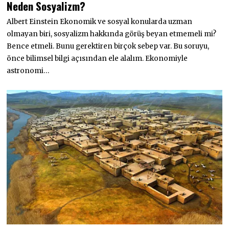
Neden Sosyalizm?
K
A
Albert Einstein Ekonomik ve sosyal konularda uzman
S
I
olmayan biri, sosyalizm hakkında görüş beyan etmemeli mi?
M
2
Bence etmeli. Bunu gerektiren birçok sebep var. Bu soruyu,
0
önce bilimsel bilgi açısından ele alalım. Ekonomiyle
2
3
astronomi…