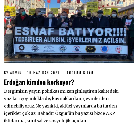
BY
ADMIN
19 HAZIRAN 2021
1
TOPLUM BILIM
9
Erdoğan kimden korkuyor?
H
A
Dergimizin yayın politikasını zenginleştiren kalitedeki
Z
I
yazıları çoğunlukla dış kaynaklardan, çevirilerden
R
A
edinebiliyoruz. Ne yazık ki, aktüel yayınlarda bu türden
N
içerikler çok az. Bahadır Özgür'ün bu yazısı bizce AKP
2
0
iktidarına, sınıfsal ve sosyolojik açıdan…
2
1