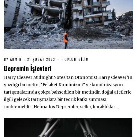
BY
ADMIN
21 ŞUBAT 2023
2
TOPLUM BILIM
1
Depremin İşlevleri
Ş
U
Harry Cleaver Midnight Notes’tan Otonomist Harry Cleaver’ın
B
A
yazdığı bu metin, “Felaket Komünizmi” ve komünizasyon
T
2
tartışmalarında çokça bahsedilen bir metindir, doğal afetlerle
0
ilgili gelecek tartışmalara bir teorik katkı sunması
2
3
muhtemeldir. Heimatlos Depremler, seller, kuraklıklar…