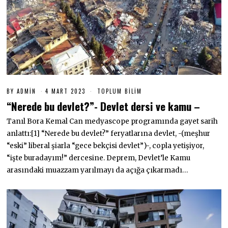
BY
ADMIN
4 MART 2023
4
TOPLUM BILIM
M
“Nerede bu devlet?”- Devlet dersi ve kamu –
A
R
Tanıl Bora Kemal Can medyascope programında gayet sarih
T
2
anlattı:[1] “Nerede bu devlet?” feryatlarına devlet, -(meşhur
0
2
“eski” liberal şiarla “gece bekçisi devlet”)-, copla yetişiyor,
3
“işte buradayım!” dercesine. Deprem, Devlet’le Kamu
arasındaki muazzam yarılmayı da açığa çıkarmadı…