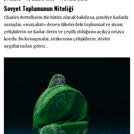
6
Sovyet Toplumunun Niteliği
A
R
Charles Bettelheim Bir bütün olarak bakılırsa, şimdiye kadarki
A
L
sunuşlar, «sosyalist» denen ülkelerdeki toplumsal ve siyasi
I
K
çelişkilerin ne kadar derin ve çeşitli olduğunu açıkça ortaya
2
koydu. Bu konuşmalar, sözkonusu çelişkilerin, devlet
0
2
aygıtlarından gelen…
3