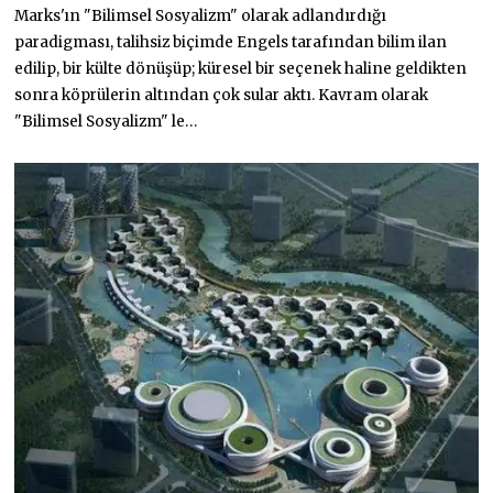
Marks'ın "Bilimsel Sosyalizm" olarak adlandırdığı
S
A
paradigması, talihsiz biçimde Engels tarafından bilim ilan
N
2
edilip, bir külte dönüşüp; küresel bir seçenek haline geldikten
0
sonra köprülerin altından çok sular aktı. Kavram olarak
2
3
"Bilimsel Sosyalizm" le…