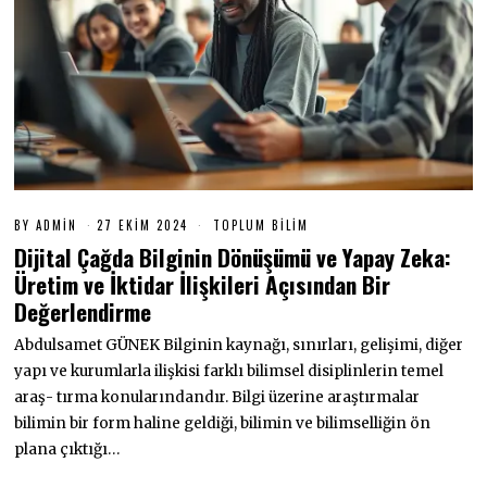
BY
ADMIN
27 EKIM 2024
2
TOPLUM BILIM
7
Dijital Çağda Bilginin Dönüşümü ve Yapay Zeka:
E
K
Üretim ve İktidar İlişkileri Açısından Bir
I
Değerlendirme
M
2
0
Abdulsamet GÜNEK Bilginin kaynağı, sınırları, gelişimi, diğer
2
yapı ve kurumlarla ilişkisi farklı bilimsel disiplinlerin temel
4
araş- tırma konularındandır. Bilgi üzerine araştırmalar
bilimin bir form haline geldiği, bilimin ve bilimselliğin ön
plana çıktığı…