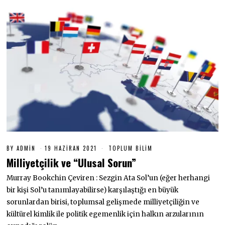
BY
ADMIN
19 HAZIRAN 2021
1
TOPLUM BILIM
9
Milliyetçilik ve “Ulusal Sorun”
H
A
Murray Bookchin Çeviren : Sezgin Ata Sol’un (eğer herhangi
Z
I
bir kişi Sol’u tanımlayabilirse) karşılaştığı en büyük
R
A
sorunlardan birisi, toplumsal gelişmede milliyetçiliğin ve
N
kültürel kimlik ile politik egemenlik için halkın arzularının
2
0