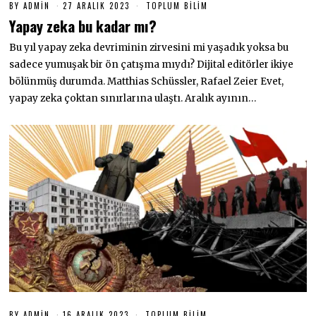
BY
ADMIN
27 ARALIK 2023
2
TOPLUM BILIM
7
Yapay zeka bu kadar mı?
A
R
Bu yıl yapay zeka devriminin zirvesini mi yaşadık yoksa bu
A
L
sadece yumuşak bir ön çatışma mıydı? Dijital editörler ikiye
I
K
bölünmüş durumda. Matthias Schüssler, Rafael Zeier Evet,
2
yapay zeka çoktan sınırlarına ulaştı. Aralık ayının…
0
2
3
BY
ADMIN
16 ARALIK 2023
1
TOPLUM BILIM