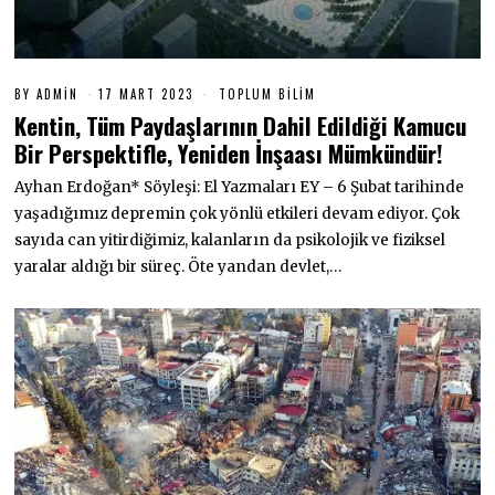
BY
ADMIN
17 MART 2023
1
TOPLUM BILIM
7
Kentin, Tüm Paydaşlarının Dahil Edildiği Kamucu
M
A
Bir Perspektifle, Yeniden İnşaası Mümkündür!
R
T
Ayhan Erdoğan* Söyleşi: El Yazmaları EY – 6 Şubat tarihinde
2
0
yaşadığımız depremin çok yönlü etkileri devam ediyor. Çok
2
sayıda can yitirdiğimiz, kalanların da psikolojik ve fiziksel
3
yaralar aldığı bir süreç. Öte yandan devlet,…