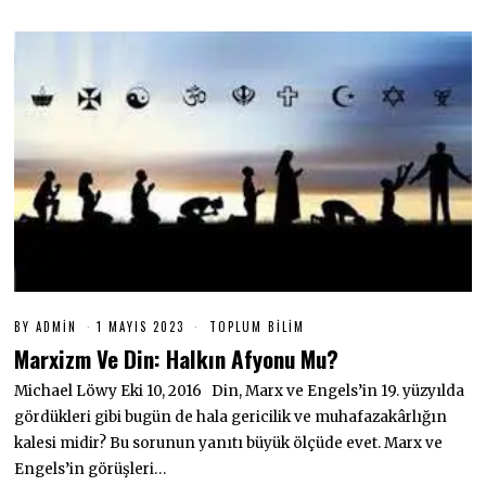
BY
ADMIN
1 MAYIS 2023
1
TOPLUM BILIM
M
Marxizm Ve Din: Halkın Afyonu Mu?
A
Y
Michael Löwy Eki 10, 2016 Din, Marx ve Engels’in 19. yüzyılda
I
S
gördükleri gibi bugün de hala gericilik ve muhafazakârlığın
2
0
kalesi midir? Bu sorunun yanıtı büyük ölçüde evet. Marx ve
2
Engels’in görüşleri…
3