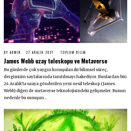
BY
ADMIN
27 ARALIK 2021
2
TOPLUM BILIM
7
James Webb uzay teleskopu ve Metaverse
A
R
Bu günlerde çok yaygın konuşulan iki bilimsel süreç,
A
L
dergimizin sayfalarında tanıtılmayı hakediyor. Bunlardan biri
I
K
24 Aralık'ta uzaya gönderilen yeni nesil teleskop (James
2
Webb) diğeri de metaverse teknolojisindeki gelişmeler. Bunun
0
2
nedenle bu sunuşun…
1