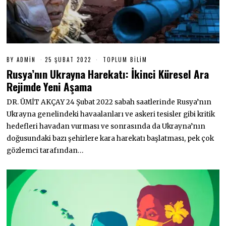
BY
ADMIN
25 ŞUBAT 2022
2
TOPLUM BILIM
5
Rusya’nın Ukrayna Harekatı: İkinci Küresel Ara
Ş
U
Rejimde Yeni Aşama
B
A
DR. ÜMİT AKÇAY 24 Şubat 2022 sabah saatlerinde Rusya’nın
T
2
Ukrayna genelindeki havaalanları ve askeri tesisler gibi kritik
0
hedefleri havadan vurması ve sonrasında da Ukrayna’nın
2
2
doğusundaki bazı şehirlere kara harekatı başlatması, pek çok
gözlemci tarafından…