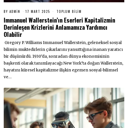
BY
ADMIN
17 MART 2025
1
TOPLUM BILIM
7
Immanuel Wallerstein’ın Eserleri Kapitalizmin
M
A
Derinleşen Krizlerini Anlamamıza Yardımcı
R
Olabilir
T
2
0
Gregory P. Williams Immanuel Wallerstein, geleneksel sosyal
2
bilimin muktedirlerin çıkarlarını yansıttığına inanan yaratıcı
5
bir düşünürdü. 1930’da, sonradan dünya ekonomisinin
başkenti olarak tanımlayacağı New York’ta doğan Wallerstein,
hayatını küresel kapitalizme ilişkin egemen sosyal-bilimsel
ve…