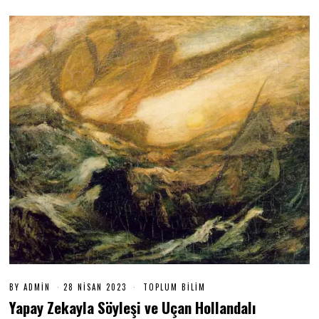
BY
ADMIN
28 NISAN 2023
2
TOPLUM BILIM
8
Yapay Zekayla Söyleşi ve Uçan Hollandalı
N
I