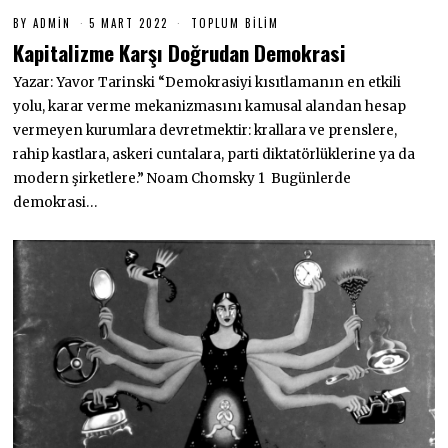
BY
ADMIN
5 MART 2022
5
TOPLUM BILIM
M
Kapitalizme Karşı Doğrudan Demokrasi
A
R
Yazar: Yavor Tarinski “Demokrasiyi kısıtlamanın en etkili
T
2
yolu, karar verme mekanizmasını kamusal alandan hesap
0
2
vermeyen kurumlara devretmektir: krallara ve prenslere,
2
rahip kastlara, askeri cuntalara, parti diktatörlüklerine ya da
modern şirketlere.” Noam Chomsky 1 Bugünlerde
demokrasi…