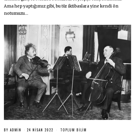
0
Ama hep yaptığımız gibi, bu tür iktibaslara yine kendi ön
2
2
notumuzu…
BY
ADMIN
24 NISAN 2022
2
TOPLUM BILIM
5