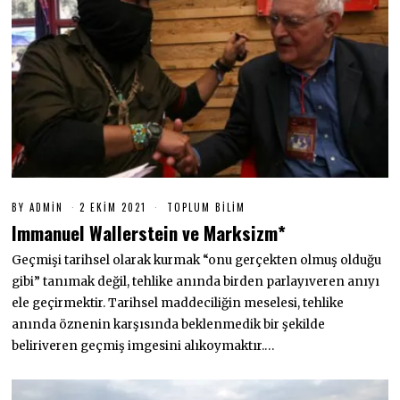
BY
ADMIN
2 EKIM 2021
2
TOPLUM BILIM
E
Immanuel Wallerstein ve Marksizm*
K
I
Geçmişi tarihsel olarak kurmak “onu gerçekten olmuş olduğu
M
2
gibi” tanımak değil, tehlike anında birden parlayıveren anıyı
0
2
ele geçirmektir. Tarihsel maddeciliğin meselesi, tehlike
1
anında öznenin karşısında beklenmedik bir şekilde
beliriveren geçmiş imgesini alıkoymaktır.…