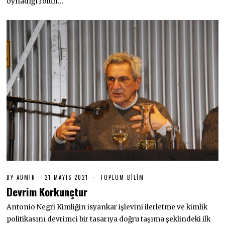
oynadığı rolün…
2
1
BY
ADMIN
21 MAYIS 2021
2
TOPLUM BILIM
1
Devrim Korkunçtur
M
A
Antonio Negri Kimliğin isyankar işlevini ilerletme ve kimlik
Y
I
politikasını devrimci bir tasarıya doğru taşıma şeklindeki ilk
S