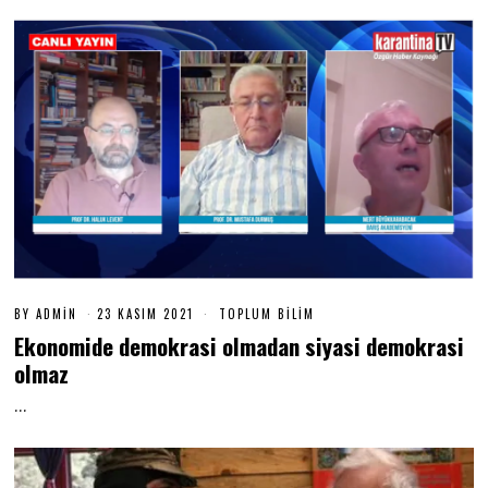
BY
ADMIN
23 KASIM 2021
2
TOPLUM BILIM
3
Ekonomide demokrasi olmadan siyasi demokrasi
K
A
olmaz
S
I
…
M
2
0
2
1