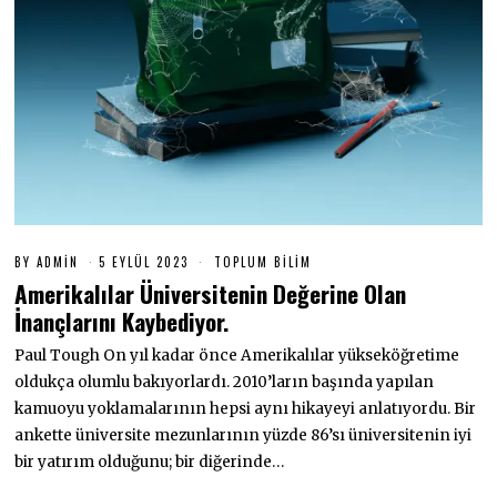
BY
ADMIN
5 EYLÜL 2023
5
TOPLUM BILIM
E
Amerikalılar Üniversitenin Değerine Olan
Y
L
İnançlarını Kaybediyor.
Ü
L
Paul Tough On yıl kadar önce Amerikalılar yükseköğretime
2
0
oldukça olumlu bakıyorlardı. 2010’ların başında yapılan
2
kamuoyu yoklamalarının hepsi aynı hikayeyi anlatıyordu. Bir
3
ankette üniversite mezunlarının yüzde 86’sı üniversitenin iyi
bir yatırım olduğunu; bir diğerinde…