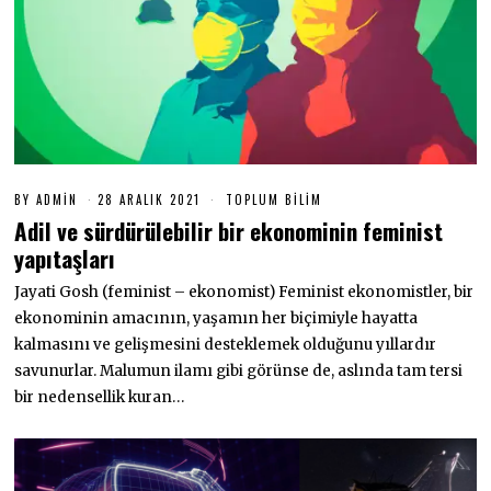
BY
ADMIN
28 ARALIK 2021
2
TOPLUM BILIM
8
Adil ve sürdürülebilir bir ekonominin feminist
A
R
yapıtaşları
A
L
Jayati Gosh (feminist – ekonomist) Feminist ekonomistler, bir
I
K
ekonominin amacının, yaşamın her biçimiyle hayatta
2
kalmasını ve gelişmesini desteklemek olduğunu yıllardır
0
2
savunurlar. Malumun ilamı gibi görünse de, aslında tam tersi
1
bir nedensellik kuran…