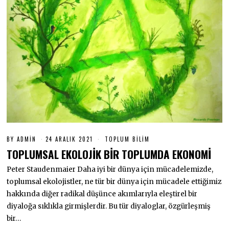
BY
ADMIN
24 ARALIK 2021
2
TOPLUM BILIM
4
TOPLUMSAL EKOLOJİK BİR TOPLUMDA EKONOMİ
A
R
Peter Staudenmaier Daha iyi bir dünya için mücadelemizde,
A
L
toplumsal ekolojistler, ne tür bir dünya için mücadele ettiğimiz
I
K
hakkında diğer radikal düşünce akımlarıyla eleştirel bir
2
diyaloğa sıklıkla girmişlerdir. Bu tür diyaloglar, özgürleşmiş
0
2
bir…
1