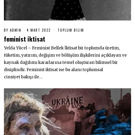
BY
ADMIN
4 MART 2022
4
TOPLUM BILIM
M
feminist iktisat
A
R
Yelda Yücel – Feminist Bellek İktisat bir toplumda üretim,
T
2
tüketim, yatırım, değişim ve bölüşüm ilişkilerini açıklayan ve
0
2
kaynak dağılımı kararlarına temel oluşturan bilimsel bir
2
disiplindir. Feminist iktisat ise bu alanı toplumsal
cinsiyet bakışı ile…