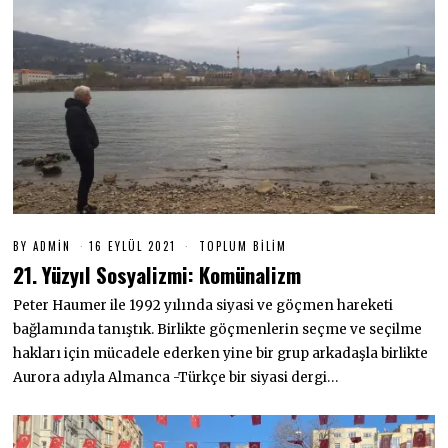
BY
ADMIN
16 EYLÜL 2021
1
TOPLUM BILIM
6
21. Yüzyıl Sosyalizmi: Komünalizm
E
Y
Peter Haumer ile 1992 yılında siyasi ve göçmen hareketi
L
Ü
bağlamında tanıştık. Birlikte göçmenlerin seçme ve seçilme
L
2
hakları için mücadele ederken yine bir grup arkadaşla birlikte
0
Aurora adıyla Almanca -Türkçe bir siyasi dergi…
2
1