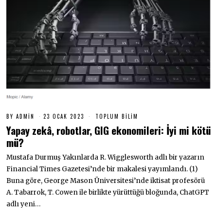
BY
ADMIN
23 OCAK 2023
2
TOPLUM BILIM
3
Yapay zekâ, robotlar, GIG ekonomileri: İyi mi kötü
O
C
mü?
A
K
Mustafa Durmuş Yakınlarda R. Wigglesworth adlı bir yazarın
2
0
Financial Times Gazetesi’nde bir makalesi yayımlandı. (1)
2
Buna göre, George Mason Üniversitesi’nde iktisat profesörü
3
A. Tabarrok, T. Cowen ile birlikte yürüttüğü bloğunda, ChatGPT
adlı yeni…