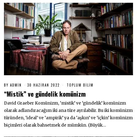
BY
ADMIN
30 HAZIRAN 2022
3
TOPLUM BILIM
0
“Mistik” ve gündelik komünizm
H
A
David Graeber Komünizm, ‘mistik’ ve ‘gündelik’ komünizm
Z
I
olarak adlandıracağım iki ana türe ayrılabilir. Bu iki komünizm
R
A
türünden, ‘ideal’ ve ‘ampirik’ ya da ‘aşkın’ ve ‘içkin’ komünizm
N
biçimleri olarak bahsetmek de mümkün. (Büyük…
2
0
2