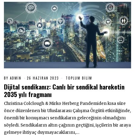
BY
ADMIN
26 HAZIRAN 2023
2
TOPLUM BILIM
6
Dijital sendikanız: Canlı bir sendikal hareketin
H
A
2035 yılı fragmanı
Z
I
Christina Colclough & Mirko Herberg Pandemiden kısa süre
R
A
önce düzenlenen bir Uluslararası Çalışma Örgütü etkinliğinde,
N
önemli bir konuşmacı sendikaların geleceğinin olmadığını
2
0
söyledi. Sendikaların altın çağının geçtiğini, işçilerin bir araya
2
3
gelmeye ihtiyaç duymayacaklarını,…