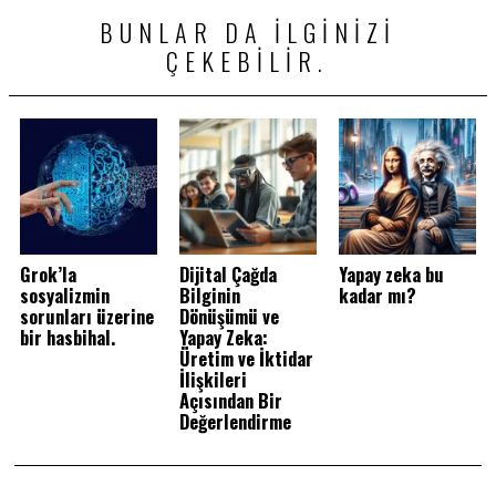
BUNLAR DA ILGINIZI
ÇEKEBILIR.
Grok’la
Dijital Çağda
Yapay zeka bu
sosyalizmin
Bilginin
kadar mı?
sorunları üzerine
Dönüşümü ve
bir hasbihal.
Yapay Zeka:
Üretim ve İktidar
İlişkileri
Açısından Bir
Değerlendirme