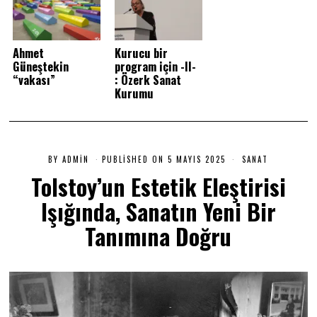
Ahmet
Kurucu bir
Güneştekin
program için -II-
“vakası”
: Özerk Sanat
Kurumu
BY
ADMIN
PUBLISHED ON
5 MAYIS 2025
5
SANAT
M
Tolstoy’un Estetik Eleştirisi
A
Y
Işığında, Sanatın Yeni Bir
I
S
2
Tanımına Doğru
0
2
5