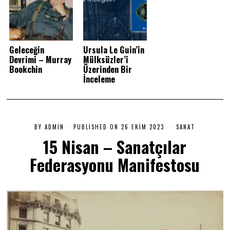
Geleceğin
Ursula Le Guin’in
Devrimi – Murray
Mülksüzler’i
Bookchin
Üzerinden Bir
İnceleme
BY
ADMIN
PUBLISHED ON
26 EKIM 2023
2
SANAT
6
15 Nisan – Sanatçılar
E
K
Federasyonu Manifestosu
I
M
2
0
2
3