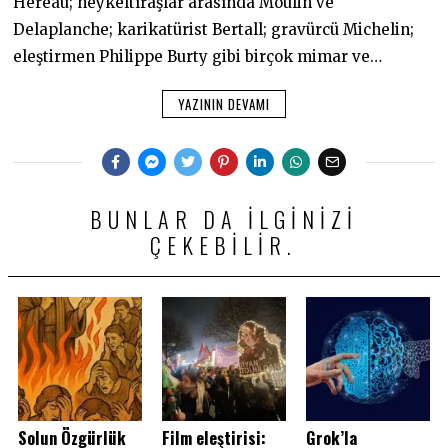
Héreau; heykeltıraşlar arasında Moulin ve
Delaplanche; karikatürist Bertall; gravürcü Michelin;
eleştirmen Philippe Burty gibi birçok mimar ve…
YAZININ DEVAMI
BUNLAR DA ILGINIZI
ÇEKEBILIR.
Solun Özgürlük
Film eleştirisi:
Grok’la