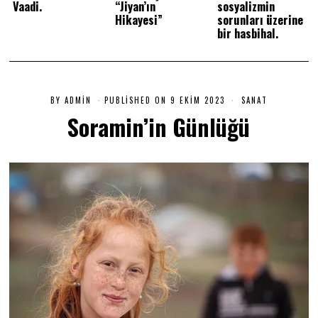
Vaadi.
“Jiyan’ın
sosyalizmin
Hikayesi”
sorunları üzerine
bir hasbihal.
BY
ADMIN
PUBLISHED ON
9 EKIM 2023
7
SANAT
O
Soramin’in Günlüğü
C
A
K
2
0
2
4