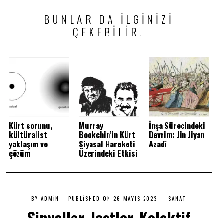
BUNLAR DA ILGINIZI
ÇEKEBILIR.
Kürt sorunu,
Murray
İnşa Sürecindeki
kültüralist
Bookchin’in Kürt
Devrim: Jin Jiyan
yaklaşım ve
Siyasal Hareketi
Azadî
çözüm
Üzerindeki Etkisi
BY
ADMIN
PUBLISHED ON
26 MAYIS 2023
2
SANAT
6
Sinyaller, Jestler, Kolektif
M