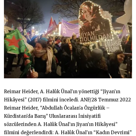
Reimar Heider, A. Halûk Ünal’ın yönettiği “Jiyan’ın
Hikâyesi” (2017) filmini inceledi. ANF/28 Temmuz 2022
Reimar Heider, “Abdullah Öcalan’a Özgürlük –
Kürdistan’da Barış” Uluslararası İnisiyatifi
sözcülerinden A. Halûk Ünal’ın Jiyan’ın Hikâyesi”
filmini değerlendirdi: A. Halûk Ünal’ın “Kadın Devrimi”