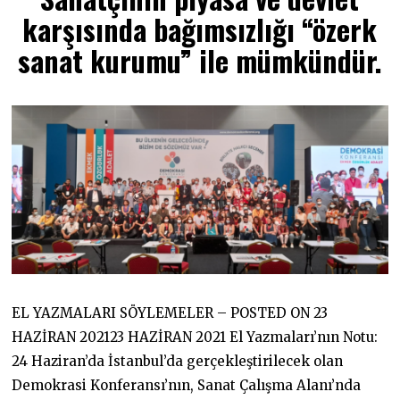
A
karşısında bağımsızlığı “özerk
Z
I
R
sanat kurumu” ile mümkündür.
A
N
2
0
2
2
EL YAZMALARI SÖYLEMELER – POSTED ON 23
HAZİRAN 202123 HAZİRAN 2021 El Yazmaları’nın Notu:
24 Haziran’da İstanbul’da gerçekleştirilecek olan
Demokrasi Konferansı’nın, Sanat Çalışma Alanı’nda