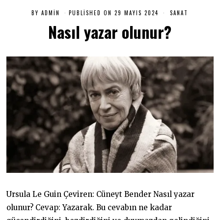
BY
ADMIN
PUBLISHED ON
29 MAYIS 2024
2
SANAT
9
Nasıl yazar olunur?
M
A
Y
I
S
2
0
2
4
Ursula Le Guin Çeviren: Cüneyt Bender Nasıl yazar
olunur? Cevap: Yazarak. Bu cevabın ne kadar