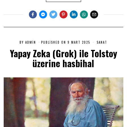
BY
ADMIN
PUBLISHED ON
9 MART 2025
9
SANAT
M
Yapay Zeka (Grok) ile Tolstoy
A
R
üzerine hasbihal
T
2
0
2
5