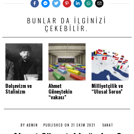
BUNLAR DA ILGINIZI
ÇEKEBILIR.
Bolşevizm ve
Ahmet
Milliyetçilik ve
Stalinizm
Güneştekin
“Ulusal Sorun”
“vakası”
BY
ADMIN
PUBLISHED ON
21 EKIM 2021
2
SANAT
1
E