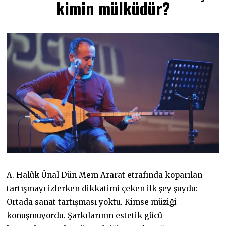
kimin mülküdür?
Y
I
S
2
0
2
6
A. Halûk Ünal Dün Mem Ararat etrafında koparılan
tartışmayı izlerken dikkatimi çeken ilk şey şuydu:
Ortada sanat tartışması yoktu. Kimse müziği
konuşmuyordu. Şarkılarının estetik gücü