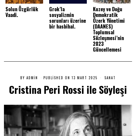
Solun Özgürlük
Grok’la
Kuzey ve Doğu
Vaadi.
sosyalizmin
Demokratik
sorunları üzerine
Özerk Yönetimi
bir hasbihal.
(DAANES)
Toplumsal
Sözleşmesi’nin
2023
Güncellemesi
BY
ADMIN
PUBLISHED ON
13 MART 2025
1
SANAT
3
Cristina Peri Rossi ile Söyleşi
M
A
R
T
2
0
2
5