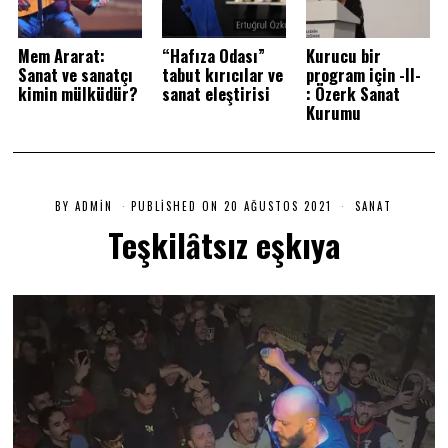
Mem Ararat:
“Hafıza Odası”
Kurucu bir
Sanat ve sanatçı
tabut kırıcılar ve
program için -II-
kimin mülküdür?
sanat eleştirisi
: Özerk Sanat
Kurumu
BY
ADMIN
PUBLISHED ON
20 AĞUSTOS 2021
2
SANAT
0
Teşkilȃtsız eşkıya
A
Ğ
U
S
T
O
S
2
0
2
1