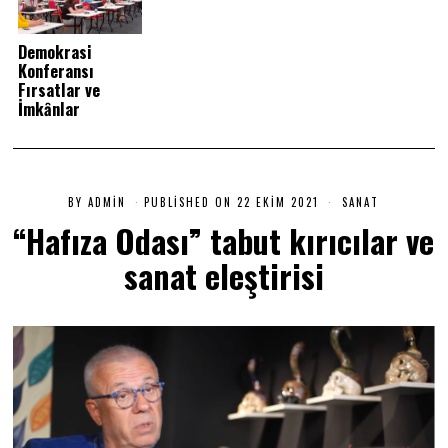
Demokrasi
Konferansı
Fırsatlar ve
İmkȃnlar
BY
ADMIN
PUBLISHED ON
22 EKIM 2021
2
SANAT
2
“Hafıza Odası” tabut kırıcılar ve
E
K
sanat eleştirisi
I
M
2
0
2
1