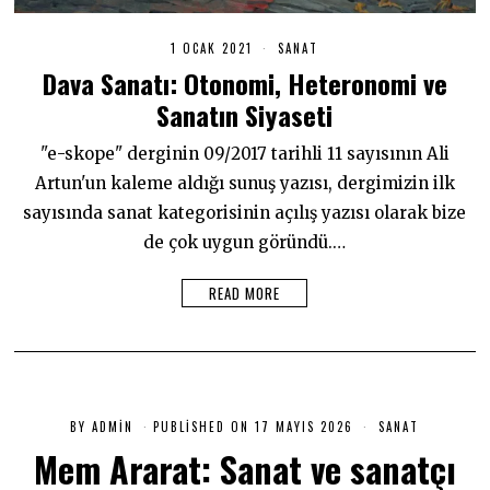
1 OCAK 2021
5
SANAT
Ş
Dava Sanatı: Otonomi, Heteronomi ve
U
B
Sanatın Siyaseti
A
T
2
"e-skope" derginin 09/2017 tarihli 11 sayısının Ali
0
2
Artun'un kaleme aldığı sunuş yazısı, dergimizin ilk
1
sayısında sanat kategorisinin açılış yazısı olarak bize
de çok uygun göründü.…
READ MORE
BY
ADMIN
PUBLISHED ON
17 MAYIS 2026
1
SANAT
7
Mem Ararat: Sanat ve sanatçı
M
A