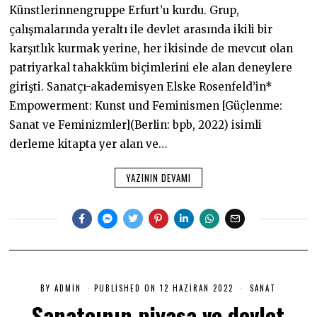
Künstlerinnengruppe Erfurt’u kurdu. Grup,
çalışmalarında yeraltı ile devlet arasında ikili bir
karşıtlık kurmak yerine, her ikisinde de mevcut olan
patriyarkal tahakküm biçimlerini ele alan deneylere
girişti. Sanatçı-akademisyen Elske Rosenfeld’in*
Empowerment: Kunst und Feminismen [Güçlenme:
Sanat ve Feminizmler](Berlin: bpb, 2022) isimli
derleme kitapta yer alan ve…
YAZININ DEVAMI
BY
ADMIN
PUBLISHED ON
12 HAZIRAN 2022
1
SANAT
2
Sanatçının piyasa ve devlet
H