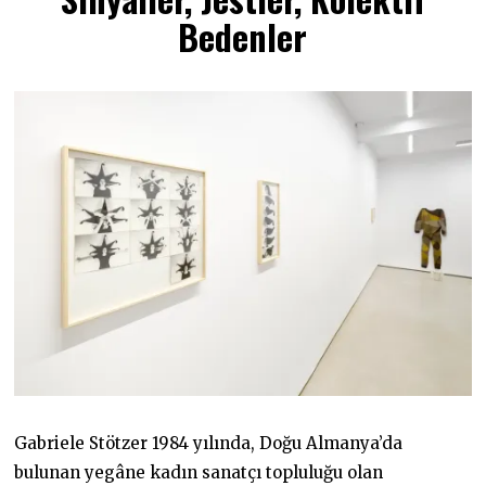
A
Bedenler
Y
I
S
2
0
2
3
Gabriele Stötzer 1984 yılında, Doğu Almanya’da
bulunan yegâne kadın sanatçı topluluğu olan