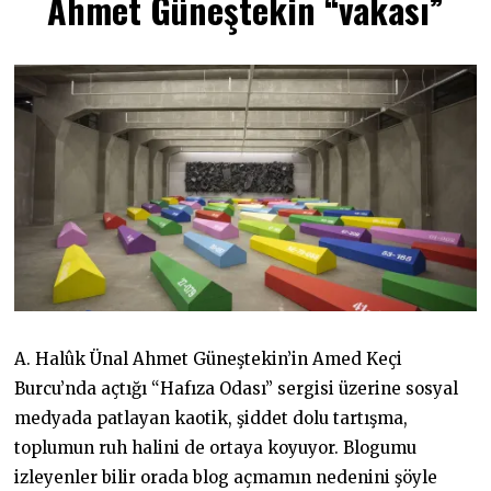
Ahmet Güneştekin “vakası”
K
I
M
2
0
2
1
A. Halûk Ünal Ahmet Güneştekin’in Amed Keçi
Burcu’nda açtığı “Hafıza Odası” sergisi üzerine sosyal
medyada patlayan kaotik, şiddet dolu tartışma,
toplumun ruh halini de ortaya koyuyor. Blogumu
izleyenler bilir orada blog açmamın nedenini şöyle