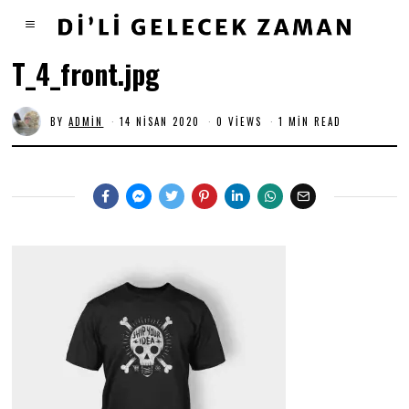
T_4_front.jpg
BY
ADMIN
14 NISAN 2020
0 VIEWS
1 MIN READ