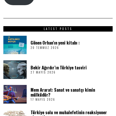
LATEST POSTS
Gönen Orhan’ın yeni kitabı :
20 TEMMUZ 2026
2
0
T
E
M
Bekir Ağırdır’ın Türkiye tasviri
M
27 MAYIS 2026
2
U
7
Z
M
2
A
0
Mem Ararat: Sanat ve sanatçı kimin
Y
2
I
6
mülküdür?
S
17 MAYIS 2026
1
2
7
0
M
2
Türkiye solu ve muhalefetinin reaksiyoner
A
6
Y