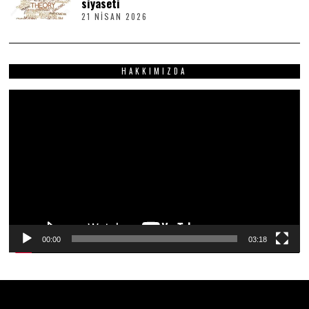
siyaseti
I
21 NISAN 2026
2
S
1
2
N
0
I
2
S
6
HAKKIMIZDA
A
N
2
Video
0
2
oynatıcı
6
00:00
03:18