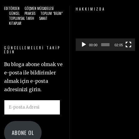
EDITÖRDEN
GÖÇMEN MÜCADELESI
HAKKIMIZDA
GÜNCEL
PRAKSIS
TOPLUM “BILIM”
TOPLUMSAL TARIH
SANAT
Video
KITAPLAR
oynatıcı
00:00
02:05
GÜNCELLEMELERI TAKIP
EDIN
Bu bloga abone olmak ve
e-posta ile bildirimler
almak için e-posta
adresinizi girin.
E-
posta
Adresi
ABONE OL