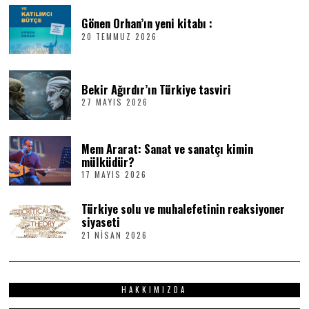
Gönen Orhan’ın yeni kitabı :
20 TEMMUZ 2026
2
0
T
E
M
Bekir Ağırdır’ın Türkiye tasviri
M
27 MAYIS 2026
2
U
7
Z
M
2
A
0
Mem Ararat: Sanat ve sanatçı kimin
Y
2
I
6
mülküdür?
S
17 MAYIS 2026
1
2
7
0
M
2
Türkiye solu ve muhalefetinin reaksiyoner
A
6
Y
siyaseti
I
21 NISAN 2026
2
S
1
2
N
0
I
2
S
6
HAKKIMIZDA
A
N