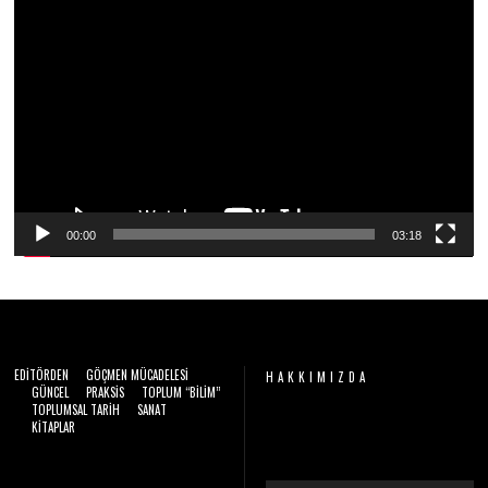
2
Video
0
2
oynatıcı
6
00:00
03:18
EDITÖRDEN
GÖÇMEN MÜCADELESI
HAKKIMIZDA
GÜNCEL
PRAKSIS
TOPLUM “BILIM”
TOPLUMSAL TARIH
SANAT
Video
KITAPLAR
oynatıcı