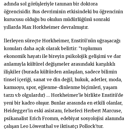
adında sol görüşleriyle tanınan bir doktora
öğrencisidir. Rus devriminin etkisindeki bu öğrencinin
kurucusu olduğu bu okulun müdürlüğünü sonraki
yıllarda Max Horkheimer devralmıştır.
İlerleyen süreçte Horkheimer, Enstitü’nün uğraşacağı
konuları daha açık olarak belirtir: “toplumun
ekonomik hayatı ile bireyin psikolojik gelişimi ve dar
anlamıyla kültürel değişmeler arasındaki karşılıklı
ilişkiler (burada kültürden anlaşılan, sadece bilimin
tinsel içeriği, sanat ve din değil, hukuk, adetler, moda,
kamuoyu, spor, eğlenme-dinlenme biçimleri, yaşam
tarzı v.b olgulardır) … Horkheimer’le birlikte Enstitü’de
yeni bir kadro oluşur. Bunlar arasında en etkili olanlar,
Heidegger’in eski asistanı, felsefeci Herbert Marcuse,
psikanalist Erich Fromm, edebiyat sosyolojisi alanında
çalışan Leo Löwenthal ve iktisatçı Pollock’tur.