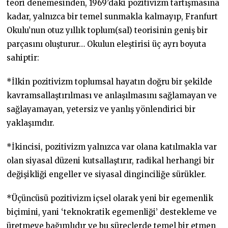
teori denemesinden, 1969’daki pozitivizm tartışmasına
kadar, yalnızca bir temel sunmakla kalmayıp, Franfurt
Okulu’nun otuz yıllık toplum(sal) teorisinin geniş bir
parçasını oluşturur… Okulun eleştirisi üç ayrı boyuta
sahiptir:
*İlkin pozitivizm toplumsal hayatın doğru bir şekilde
kavramsallaştırılması ve anlaşılmasını sağlamayan ve
sağlayamayan, yetersiz ve yanlış yönlendirici bir
yaklaşımdır.
*İkincisi, pozitivizm yalnızca var olana katılmakla var
olan siyasal düzeni kutsallaştırır, radikal herhangi bir
değişikliği engeller ve siyasal dinginciliğe sürükler.
*Üçüncüsü pozitivizm içsel olarak yeni bir egemenlik
biçimini, yani ‘teknokratik egemenliği’ destekleme ve
üretmeye bağımlıdır ve bu süreçlerde temel bir etmen