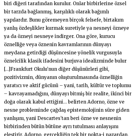
biri diğeri tarafından kurulur. Onlar birbirlerine özsel
bir tarzda bağlanmış, karşılıklı olarak bağımlı
yapılardır. Bunu göremeyen birçok felsefe, birtakım
yanlış özdeşlikler kurmak suretiyle ya nesneyi özneye
ya da özneyi nesneye indirger. Ona göre, kurucu
öznelliğe veya öznenin kavramlarının dünyayı
meydana getirdiği düşüncesine yönelik vurgusuyla
öznelcilik klasik ifadesini burjuva idealizminde bulur
[…]Frankfurt Okulu’nun diğer düşünürleri gibi,
pozitivizmin, dünyanın oluşturulmasında öznelliğin
yaratıcı ve aktif gücünü – yani, tarih, kültür ve toplumu
– kavrayamadığını, dünyayı bitmiş bir realite, ikinci bir
doğa olarak kabul ettiğini… belirten Adorno, özne ve
nesne probleminde çağdaş epistemolojinin süre giden
yanlışını, yani Descartes’tan beri özne ve nesnenin
birbirinden bütün bütüne ayrı tutulması anlayışını
eleştirir. Adorno, gerçekliğin tek bir nokta-i nazardan,