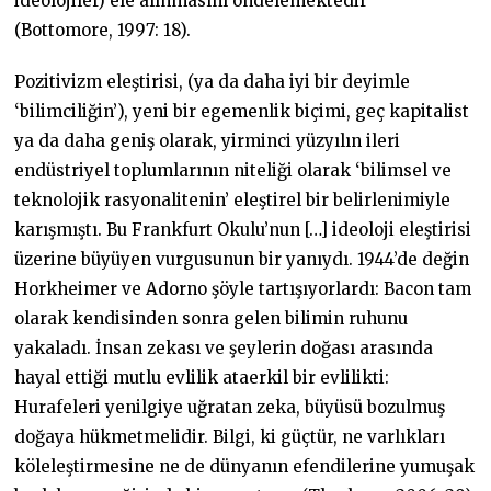
ideolojiler) ele alınmasını öndelemektedir”
(Bottomore, 1997: 18).
Pozitivizm eleştirisi, (ya da daha iyi bir deyimle
‘bilimciliğin’), yeni bir egemenlik biçimi, geç kapitalist
ya da daha geniş olarak, yirminci yüzyılın ileri
endüstriyel toplumlarının niteliği olarak ‘bilimsel ve
teknolojik rasyonalitenin’ eleştirel bir belirlenimiyle
karışmıştı. Bu Frankfurt Okulu’nun […] ideoloji eleştirisi
üzerine büyüyen vurgusunun bir yanıydı. 1944’de değin
Horkheimer ve Adorno şöyle tartışıyorlardı: Bacon tam
olarak kendisinden sonra gelen bilimin ruhunu
yakaladı. İnsan zekası ve şeylerin doğası arasında
hayal ettiği mutlu evlilik ataerkil bir evlilikti:
Hurafeleri yenilgiye uğratan zeka, büyüsü bozulmuş
doğaya hükmetmelidir. Bilgi, ki güçtür, ne varlıkları
köleleştirmesine ne de dünyanın efendilerine yumuşak