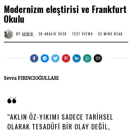
Modernizm eleştirisi ve Frankfurt
Okulu
BY
ADMIN
30 ARALIK 2020
1
1237 VIEWS
53 MINS READ
2
O
C
A
K
2
0
2
1
Sevra FIRINCIOĞULLARI
“AKLIN ÖZ-YIKIMI SADECE TARIHSEL
OLARAK TESADÜFI BIR OLAY DEĞIL,