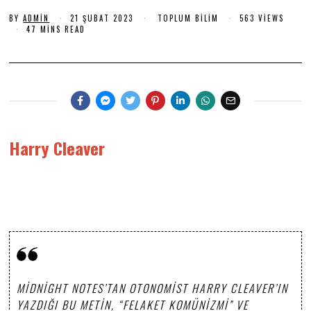
U
B
BY
ADMIN
21 ŞUBAT 2023
2
TOPLUM BILIM
563 VIEWS
1
47 MINS READ
A
Ş
T
U
B
2
A
0
T
2
2
0
3
2
3
Harry Cleaver
MIDNIGHT NOTES’TAN OTONOMIST HARRY CLEAVER’IN
YAZDIĞI BU METIN, “FELAKET KOMÜNIZMI” VE