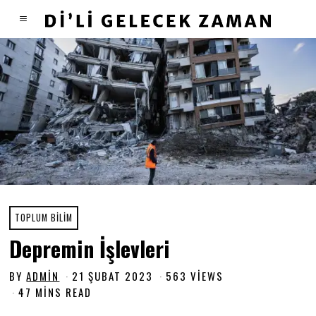
TOPLUM BILIM
Depremin İşlevleri
BY
ADMIN
21 ŞUBAT 2023
2
563 VIEWS
1
47 MINS READ
Ş