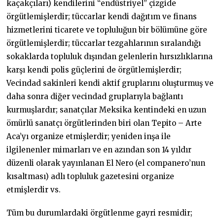
kaçakçıları) kendilerini “endüstriyel” çizgide
örgütlemişlerdir; tüccarlar kendi dağıtım ve finans
hizmetlerini ticarete ve topluluğun bir bölümüne göre
örgütlemişlerdir; tüccarlar tezgahlarının sıralandığı
sokaklarda topluluk dışından gelenlerin hırsızlıklarına
karşı kendi polis güçlerini de örgütlemişlerdir;
Vecindad sakinleri kendi aktif gruplarını oluşturmuş ve
daha sonra diğer vecindad gruplarıyla bağlantı
kurmuşlardır; sanatçılar Meksika kentindeki en uzun
ömürlü sanatçı örgütlerinden biri olan Tepito – Arte
Aca’yı organize etmişlerdir; yeniden inşa ile
ilgilenenler mimarları ve en azından son 14 yıldır
düzenli olarak yayınlanan El Nero (el companero’nun
kısaltması) adlı topluluk gazetesini organize
etmişlerdir vs.
Tüm bu durumlardaki örgütlenme gayri resmidir;