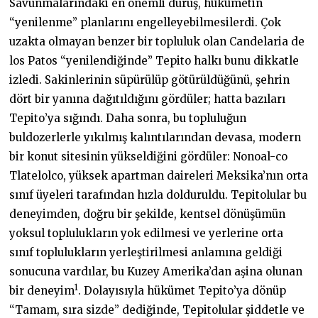
Savunmalarındaki en önemli duruş, hükümetin
“yenilenme” planlarını engelleyebilmesilerdi. Çok
uzakta olmayan benzer bir topluluk olan Candelaria de
los Patos “yenilendiğinde” Tepito halkı bunu dikkatle
izledi. Sakinlerinin süpürülüp götürüldüğünü, şehrin
dört bir yanına dağıtıldığını gördüler; hatta bazıları
Tepito’ya sığındı. Daha sonra, bu topluluğun
buldozerlerle yıkılmış kalıntılarından devasa, modern
bir konut sitesinin yükseldiğini gördüler: Nonoal-co
Tlatelolco, yüksek apartman daireleri Meksika’nın orta
sınıf üyeleri tarafından hızla dolduruldu. Tepitolular bu
deneyimden, doğru bir şekilde, kentsel dönüşümün
yoksul toplulukların yok edilmesi ve yerlerine orta
sınıf toplulukların yerleştirilmesi anlamına geldiği
sonucuna vardılar, bu Kuzey Amerika’dan aşina olunan
1
bir deneyim
. Dolayısıyla hükümet Tepito’ya dönüp
“Tamam, sıra sizde” dediğinde, Tepitolular şiddetle ve