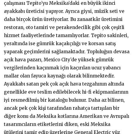
çalışması Tepito’yu Meksika’daki en büyük ikinci
ayakkabı üreticisi yapıyor. Ayrıca giysi, müzik seti ve
daha birçok ürün üretiyorlar. Bu zanaatkâr üretimini
restoran, oto tamiri ve perakendecilik gibi çok çeşitli
hizmet faaliyetlerinde tamamlıyorlar. Tepito sakinleri,
yeraltında ise gümrük kaçakçılığı ve korsan satış
yaparak geçimlerini sağlamaktadır. Topluluğun devasa
açık hava pazarı, Mexico City’de yüksek gümrük
vergilerinden kaçınmak için kaçırılan ucuz yabancı
mallar olan fayuca kaynağı olarak bilinmektedir.
Ayakkabı satan pek çok açık hava tezgahının altında
genellikle eve teslim edilebilecek hi-fi ekipmanlarının
iyi resmedilmiş bir kataloğu bulunur. Daha az bilinen,
ancak pek çok kişi tarafından rahatça tartışılan bir
diğer konu da Meksika kotlarına Amerikan ve Avrupalı
tasarımcıların etiketlerini diken, eski Meksika
ütülerini tamir edip üzerlerine General Electric yüz