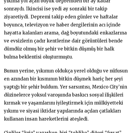
yıkıma yol açan büyük depremden bir ay kadar
sonraydı. İkincisi ise yedi ay sonraki bir takip
ziyaretiydi. Depremi takip eden günler ve haftalar
boyunca, televizyon ve haber dergilerinin acı içinde
hayatta kalanları arama, dağ boyutundaki enkazlarına
ve evsizlerin çadır kentlerine dair görüntüleri bende
dümdüz olmuş bir şehir ve bitkin düşmüş bir halk
bulma beklentisi oluşturmuştu.
Bunun yerine, yıkımın oldukça yerel olduğu ve nüfusun
en azından bir kısmının bitkin düşmek hariç her şeyi
yaptığı bir şehir buldum. Yer sarsıntısı, Mexico City’nin
düzinelerce yoksul varoşunda baskıcı sosyal ilişkileri
kırmak ve yaşamlarını iyileştirmek için mülkiyetteki
yıkımı ve siyasi iktidar yapılarında açılan çatlakları
kullanan insan hareketlerini ateşledi.
Çinliler “kriz” yazarken, biri “tehlike” diğeri “fırsat”