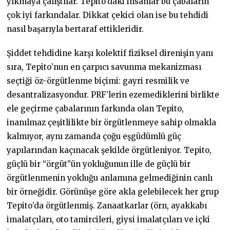
yıkmaya çalıştılar. Tepito’daki insanlar bu çabaların
çok iyi farkındalar. Dikkat çekici olan ise bu tehdidi
nasıl başarıyla bertaraf ettikleridir.
Şiddet tehdidine karşı kolektif fiziksel direnişin yanı
sıra, Tepito’nun en çarpıcı savunma mekanizması
seçtiği öz-örgütlenme biçimi: gayri resmilik ve
desantralizasyondur. PRF’lerin ezemediklerini birlikte
ele geçirme çabalarının farkında olan Tepito,
inanılmaz çeşitlilikte bir örgütlenmeye sahip olmakla
kalmıyor, aynı zamanda çoğu eşgüdümlü güç
yapılarından kaçınacak şekilde örgütleniyor. Tepito,
güçlü bir “örgüt”ün yokluğunun ille de güçlü bir
örgütlenmenin yokluğu anlamına gelmediğinin canlı
bir örneğidir. Görünüşe göre akla gelebilecek her grup
Tepito’da örgütlenmiş. Zanaatkarlar (örn, ayakkabı
imalatçıları, oto tamircileri, giysi imalatçıları ve içki