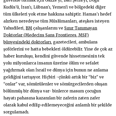
güvende tutmak için Gazze’yi, Batı Şeria’yı, Doğu
Kudüs’ü, İran’ı, Lübnan’ı, Yemen’i ve bölgedeki diğer
tüm ülkeleri yok etme hakkına sahiptir. Hamas’ı hedef
alırken neredeyse tüm Müslümanları, ateşkes isteyen
Yahudileri,
BM
çalışanlarını ve
Sınır Tanımayan
Doktorlar (Medecins Sans Frontieres, MSF)
bünyesindeki doktorları
, gazetecileri, ambulans
şoförlerini ve hatta bebekleri öldürebilir. Yine de çok az
haber kuruluşu, kendini güvende hissetmesinin tek
yolu milyonlarca insanın üzerine ölüm ve sefalet
yağdırmak olan İsrail ve dünya için bunun ne anlama
geldiğini tartışıyor. Hiçbiri -çünkü artık bir “biz” ve
“onlar” var, sömürülenler ve sömürgecilerden oluşan
bölünmüş bir dünya var- binlerce masum çocuğun
hayatı pahasına kazanılan bir zaferin zaten zafer
olarak kabul edilip edilemeyeceğini anlamlı bir şekilde
sorgulamadı.