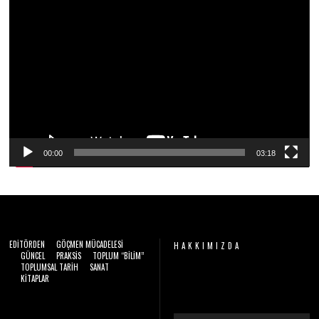
2
Video
0
2
oynatıcı
6
00:00
03:18
EDITÖRDEN
GÖÇMEN MÜCADELESI
HAKKIMIZDA
GÜNCEL
PRAKSIS
TOPLUM “BILIM”
TOPLUMSAL TARIH
SANAT
Video
KITAPLAR
oynatıcı