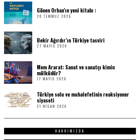
Gönen Orhan’ın yeni kitabı :
20 TEMMUZ 2026
2
0
T
E
M
Bekir Ağırdır’ın Türkiye tasviri
M
27 MAYIS 2026
2
U
7
Z
M
2
A
0
Mem Ararat: Sanat ve sanatçı kimin
Y
2
I
6
mülküdür?
S
17 MAYIS 2026
1
2
7
0
M
2
Türkiye solu ve muhalefetinin reaksiyoner
A
6
Y
siyaseti
I
21 NISAN 2026
2
S
1
2
N
0
I
2
S
6
HAKKIMIZDA
A
N