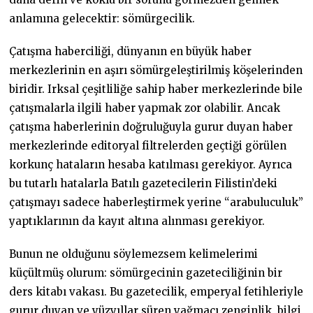
anlamına gelecektir: sömürgecilik.
Çatışma haberciliği, dünyanın en büyük haber
merkezlerinin en aşırı sömürgeleştirilmiş köşelerinden
biridir. Irksal çeşitliliğe sahip haber merkezlerinde bile
çatışmalarla ilgili haber yapmak zor olabilir. Ancak
çatışma haberlerinin doğruluğuyla gurur duyan haber
merkezlerinde editoryal filtrelerden geçtiği görülen
korkunç hataların hesaba katılması gerekiyor. Ayrıca
bu tutarlı hatalarla Batılı gazetecilerin Filistin’deki
çatışmayı sadece haberleştirmek yerine “arabuluculuk”
yaptıklarının da kayıt altına alınması gerekiyor.
Bunun ne olduğunu söylemezsem kelimelerimi
küçültmüş olurum: sömürgecinin gazeteciliğinin bir
ders kitabı vakası. Bu gazetecilik, emperyal fetihleriyle
gurur duyan ve yüzyıllar süren yağmacı zenginlik, bilgi