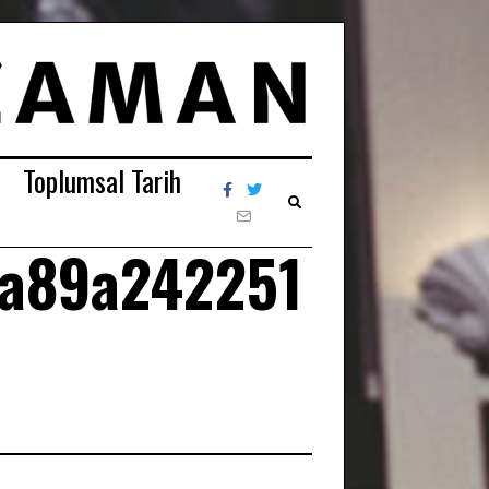
Toplumsal Tarih
5a89a242251