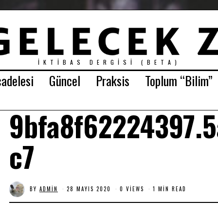
İKTIBAS DERGISI (BETA)
adelesi
Güncel
Praksis
Toplum “Bilim”
9bfa8f62224397.
c7
BY
ADMIN
28 MAYIS 2020
0 VIEWS
1 MIN READ