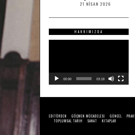
2
21 NISAN 2026
2
0
1
2
N
6
I
S
HAKKIMIZDA
A
N
Video
2
0
oynatıcı
2
6
00:00
03:18
EDITÖRDEN
GÖÇMEN MÜCADELESI
GÜNCEL
PRAK
TOPLUMSAL TARIH
SANAT
KITAPLAR