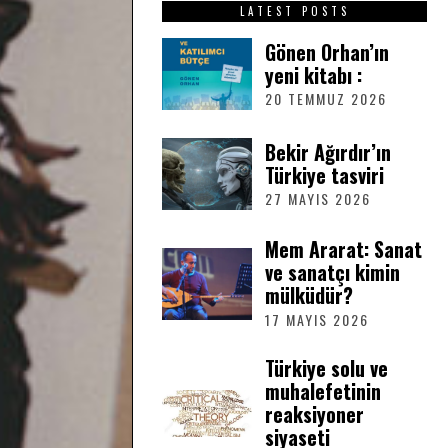
LATEST POSTS
Gönen Orhan’ın
yeni kitabı :
20 TEMMUZ 2026
2
0
T
Bekir Ağırdır’ın
E
Türkiye tasviri
M
M
27 MAYIS 2026
2
U
7
Z
M
Mem Ararat: Sanat
2
A
ve sanatçı kimin
0
Y
2
mülküdür?
I
6
S
17 MAYIS 2026
1
2
7
0
M
Türkiye solu ve
2
A
muhalefetinin
6
Y
reaksiyoner
I
siyaseti
S