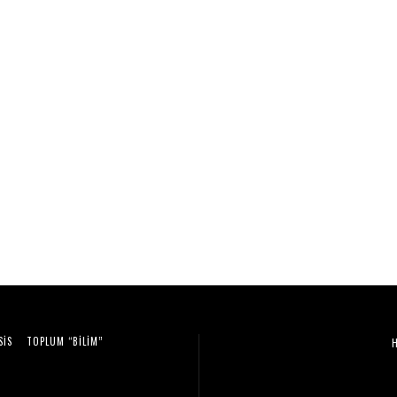
SIS
TOPLUM “BILIM”
Video