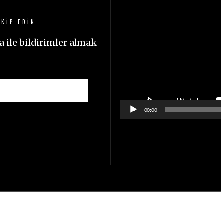
oynatıcı
KIP EDIN
 ile bildirimler almak
00:00