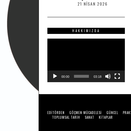
2
21 NISAN 2026
2
0
1
2
N
6
I
S
HAKKIMIZDA
A
N
Video
2
0
oynatıcı
2
6
00:00
03:18
EDITÖRDEN
GÖÇMEN MÜCADELESI
GÜNCEL
PRAK
TOPLUMSAL TARIH
SANAT
KITAPLAR