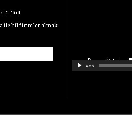
oynatıcı
KIP EDIN
 ile bildirimler almak
00:00