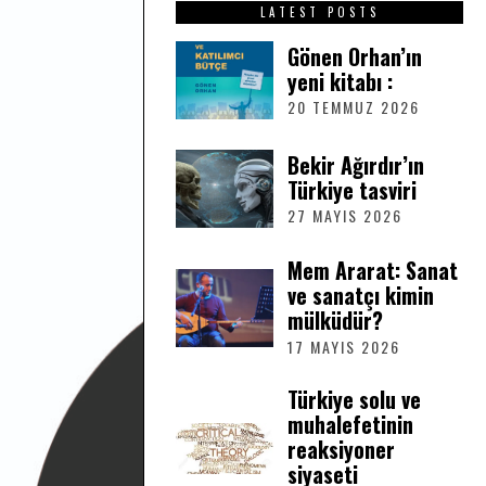
LATEST POSTS
Gönen Orhan’ın
yeni kitabı :
20 TEMMUZ 2026
2
0
T
Bekir Ağırdır’ın
E
Türkiye tasviri
M
M
27 MAYIS 2026
2
U
7
Z
M
Mem Ararat: Sanat
2
A
ve sanatçı kimin
0
Y
2
mülküdür?
I
6
S
17 MAYIS 2026
1
2
7
0
M
Türkiye solu ve
2
A
muhalefetinin
6
Y
reaksiyoner
I
siyaseti
S