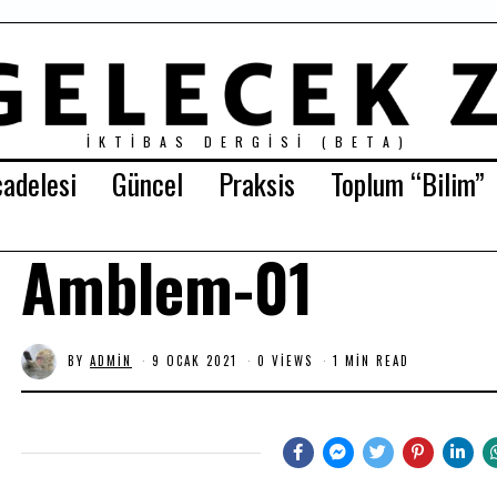
İKTIBAS DERGISI (BETA)
adelesi
Güncel
Praksis
Toplum “Bilim”
Amblem-01
BY
ADMIN
9 OCAK 2021
0 VIEWS
1 MIN READ