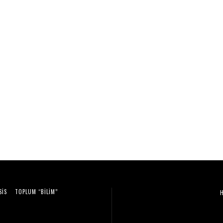
SIS
TOPLUM “BILIM”
Video