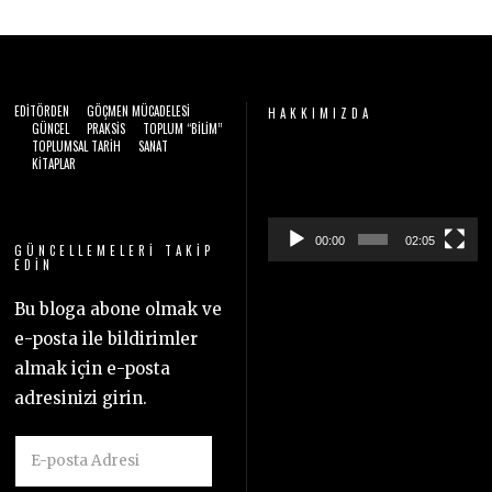
EDITÖRDEN
GÖÇMEN MÜCADELESI
HAKKIMIZDA
GÜNCEL
PRAKSIS
TOPLUM “BILIM”
TOPLUMSAL TARIH
SANAT
Video
KITAPLAR
oynatıcı
00:00
02:05
GÜNCELLEMELERI TAKIP
EDIN
Bu bloga abone olmak ve
e-posta ile bildirimler
almak için e-posta
adresinizi girin.
E-
posta