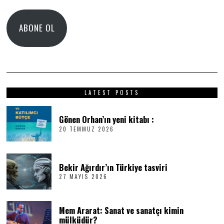
Adresi
ABONE OL
LATEST POSTS
Gönen Orhan’ın yeni kitabı :
20 TEMMUZ 2026
2
0
T
E
M
Bekir Ağırdır’ın Türkiye tasviri
M
27 MAYIS 2026
2
U
7
Z
M
2
A
0
Mem Ararat: Sanat ve sanatçı kimin
Y
2
I
6
mülküdür?