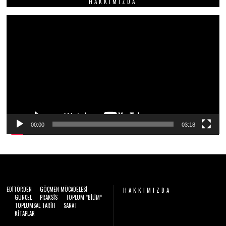
HAKKIMIZDA
A
N
2
Video
0
2
oynatıcı
6
00:00
03:18
EDITÖRDEN
GÖÇMEN MÜCADELESI
HAKKIMIZDA
GÜNCEL
PRAKSIS
TOPLUM “BILIM”
TOPLUMSAL TARIH
SANAT
Video
KITAPLAR
oynatıcı