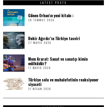
LATEST POSTS
Gönen Orhan’ın yeni kitabı :
20 TEMMUZ 2026
2
0
T
E
M
Bekir Ağırdır’ın Türkiye tasviri
M
27 MAYIS 2026
2
U
7
Z
M
2
A
0
Mem Ararat: Sanat ve sanatçı kimin
Y
2
I
6
mülküdür?
S
17 MAYIS 2026
1
2
7
0
M
2
Türkiye solu ve muhalefetinin reaksiyoner
A
6
Y
siyaseti
I
21 NISAN 2026
2
S
1
2
N
0
I
2
S
6