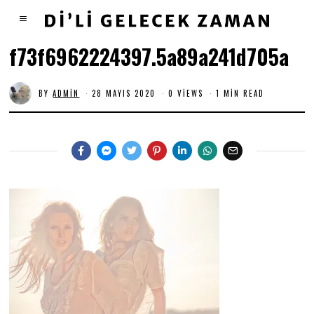
f73f6962224397.5a89a241d705a
BY
ADMIN
28 MAYIS 2020
0 VIEWS
1 MIN READ