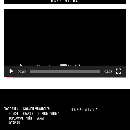
HAKKIMIZDA
A
N
2
Video
0
2
oynatıcı
6
00:00
03:18
EDITÖRDEN
GÖÇMEN MÜCADELESI
HAKKIMIZDA
GÜNCEL
PRAKSIS
TOPLUM “BILIM”
TOPLUMSAL TARIH
SANAT
Video
KITAPLAR
oynatıcı