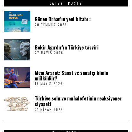
LATEST POSTS
Gönen Orhan’ın yeni kitabı :
20 TEMMUZ 2026
2
0
T
E
M
Bekir Ağırdır’ın Türkiye tasviri
M
27 MAYIS 2026
2
U
7
Z
M
2
A
0
Mem Ararat: Sanat ve sanatçı kimin
Y
2
I
6
mülküdür?
S
17 MAYIS 2026
1
2
7
0
M
2
Türkiye solu ve muhalefetinin reaksiyoner
A
6
Y
siyaseti
I
21 NISAN 2026
2
S
1
2
N
0
I
2
S
6