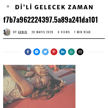
f7b7a962224397.5a89a241da101
BY
ADMIN
28 MAYIS 2020
0 VIEWS
1 MIN READ