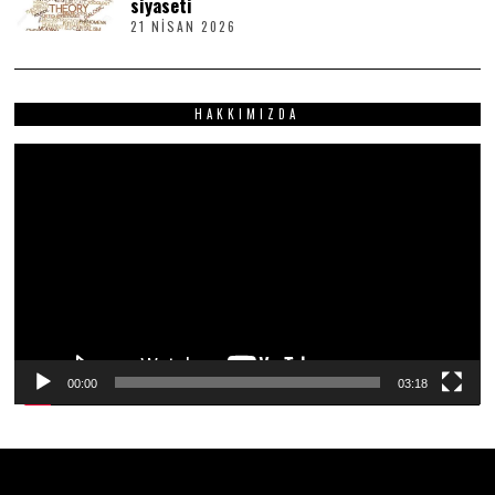
siyaseti
I
21 NISAN 2026
2
S
1
2
N
0
I
2
S
6
HAKKIMIZDA
A
N
2
Video
0
2
oynatıcı
6
00:00
03:18