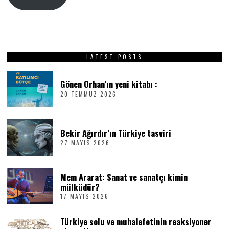
LATEST POSTS
Gönen Orhan’ın yeni kitabı :
20 TEMMUZ 2026
2
0
T
E
M
Bekir Ağırdır’ın Türkiye tasviri
M
27 MAYIS 2026
2
U
7
Z
M
2
A
0
Mem Ararat: Sanat ve sanatçı kimin
Y
2
I
6
mülküdür?
S
17 MAYIS 2026
1
2
7
0
M
2
Türkiye solu ve muhalefetinin reaksiyoner
A
6
Y