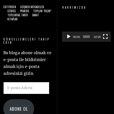
EDITÖRDEN
GÖÇMEN MÜCADELESI
HAKKIMIZDA
GÜNCEL
PRAKSIS
TOPLUM “BILIM”
TOPLUMSAL TARIH
SANAT
Video
KITAPLAR
oynatıcı
00:00
02:05
GÜNCELLEMELERI TAKIP
EDIN
Bu bloga abone olmak ve
e-posta ile bildirimler
almak için e-posta
adresinizi girin.
E-
posta
Adresi
ABONE OL