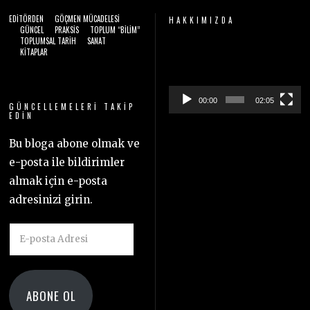
EDITÖRDEN
GÖÇMEN MÜCADELESI
HAKKIMIZDA
GÜNCEL
PRAKSIS
TOPLUM “BILIM”
TOPLUMSAL TARIH
SANAT
Video
KITAPLAR
oynatıcı
00:00
02:05
GÜNCELLEMELERI TAKIP
EDIN
Bu bloga abone olmak ve
e-posta ile bildirimler
almak için e-posta
adresinizi girin.
E-
posta
Adresi
ABONE OL