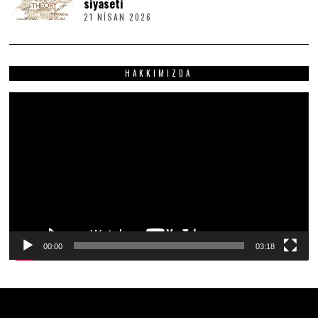
siyaseti
I
21 NISAN 2026
2
S
1
2
N
0
I
2
S
6
HAKKIMIZDA
A
N
2
Video
0
2
oynatıcı
6
00:00
03:18