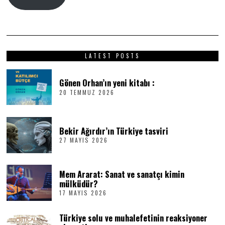
LATEST POSTS
Gönen Orhan’ın yeni kitabı :
20 TEMMUZ 2026
2
0
T
E
M
Bekir Ağırdır’ın Türkiye tasviri
M
27 MAYIS 2026
2
U
7
Z
M
2
A
0
Mem Ararat: Sanat ve sanatçı kimin
Y
2
I
6
mülküdür?
S
17 MAYIS 2026
1
2
7
0
M
2
Türkiye solu ve muhalefetinin reaksiyoner
A
6
Y