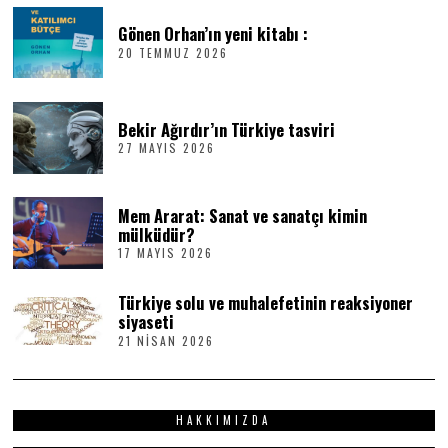
Gönen Orhan’ın yeni kitabı :
20 TEMMUZ 2026
2
0
T
E
M
Bekir Ağırdır’ın Türkiye tasviri
M
27 MAYIS 2026
2
U
7
Z
M
2
A
0
Mem Ararat: Sanat ve sanatçı kimin
Y
2
I
6
mülküdür?
S
17 MAYIS 2026
1
2
7
0
M
2
Türkiye solu ve muhalefetinin reaksiyoner
A
6
Y
siyaseti
I
21 NISAN 2026
2
S
1
2
N
0
I
2
S
6
HAKKIMIZDA
A
N