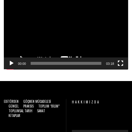
2
Video
0
2
oynatıcı
6
00:00
03:18
EDITÖRDEN
GÖÇMEN MÜCADELESI
HAKKIMIZDA
GÜNCEL
PRAKSIS
TOPLUM “BILIM”
TOPLUMSAL TARIH
SANAT
Video
KITAPLAR
oynatıcı