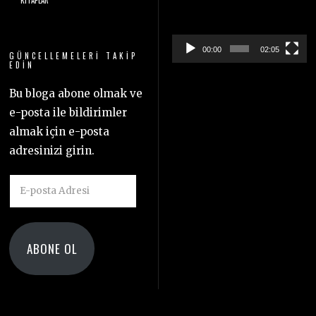
KITAPLAR
oynatıcı
00:00
02:05
GÜNCELLEMELERI TAKIP
EDIN
Bu bloga abone olmak ve
e-posta ile bildirimler
almak için e-posta
adresinizi girin.
E-
posta
Adresi
ABONE OL