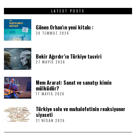
LATEST POSTS
Gönen Orhan’ın yeni kitabı :
20 TEMMUZ 2026
2
0
T
E
M
Bekir Ağırdır’ın Türkiye tasviri
M
27 MAYIS 2026
2
U
7
Z
M
2
A
0
Mem Ararat: Sanat ve sanatçı kimin
Y
2
I
6
mülküdür?
S
17 MAYIS 2026
1
2
7
0
M
2
Türkiye solu ve muhalefetinin reaksiyoner
A
6
Y
siyaseti
I
21 NISAN 2026
2
S
1
2
N
0
I