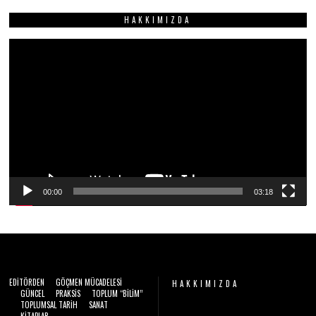
2
S
6
HAKKIMIZDA
A
N
2
Video
0
2
oynatıcı
6
00:00
03:18
EDITÖRDEN
GÖÇMEN MÜCADELESI
HAKKIMIZDA
GÜNCEL
PRAKSIS
TOPLUM “BILIM”
TOPLUMSAL TARIH
SANAT
Video