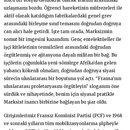
solcu bir sosyal-demokrat olarak statüm arasındaki
uzlaşmamı bozdu. Öğrenci hareketinin müfrezeleri ile
aktif olarak katıldığım fabrikalardaki genel grev
arasındaki birleşme sınıf temasını doğrudan doğruya
can alıcı hale getirdi. İşte tam orada, Marksizmin
somut bir imgesini kazandım: Genç entelektüeller ile
işçi kitlelerinin temsilcileri arasındaki doğrudan
örgütlenmiş ve ajitasyona dayalı militan bir bağ. Bu
işçilerin çoğunlukla yeni-sömürge Afrika’dan gelen
yabancı kökenli olmaları, doğrudan doğruya siyasi
sürecin uluslararası bir boyutuna yol açtı. “Fransa’nın
uluslararası proletaryasını örgütleyin” sloganını öne
sürdük ve nihayetinde, benim için siyasal pratikle
Marksist inancı birbirine bağlayan bu şiar oldu.
Girişimlerimiz Fransız Komünist Partisi (PCF) ve 1968
ve sonraki yılların tüm mobilizasyonlarına şüpheyle