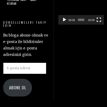
Video
KITAPLAR
oynatıcı
00:00
02:05
GÜNCELLEMELERI TAKIP
EDIN
Bu bloga abone olmak ve
e-posta ile bildirimler
almak için e-posta
adresinizi girin.
E-
posta
Adresi
ABONE OL