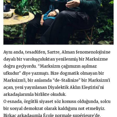
Aynı anda, tesadüfen, Sartre, Alman fenomenolojisine
dayalı bir varoluşçuluktan yenilenmiş bir Marksizme
doğru geçiyordu. “Marksizm çağımızın aşılmaz
ufkudur” diye yazmıştı. Bize dogmatik olmayan bir
Marksizm’i, bir anlamda “de-Stalinize” bir Marksizm’i
açan, yeni yayınlanan Diyalektik Aklın Eleştirisi’ni
arkadaşlarımla birlikte okuduk.
O esnada, örgütlü siyaset söz konusu olduğunda, solcu
bir sosyal demokrat olarak kaldığımı not etmeliyiz.
Birkaç arkadaşımla École normale supérieure’de,