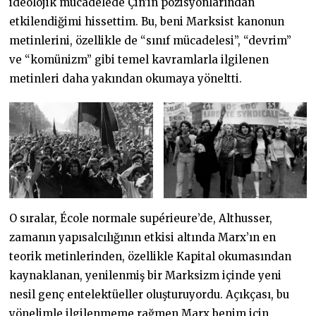
ideolojik mücadelede Çin’in pozisyonlarından
etkilendiğimi hissettim. Bu, beni Marksist kanonun
metinlerini, özellikle de “sınıf mücadelesi”, “devrim”
ve “komünizm” gibi temel kavramlarla ilgilenen
metinleri daha yakından okumaya yöneltti.
O sıralar, École normale supérieure’de, Althusser,
zamanın yapısalcılığının etkisi altında Marx’ın en
teorik metinlerinden, özellikle Kapital okumasından
kaynaklanan, yenilenmiş bir Marksizm içinde yeni
nesil genç entelektüeller oluşturuyordu. Açıkçası, bu
yönelimle ilgilenmeme rağmen Marx benim için