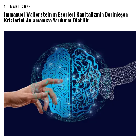
17 MART 2025
1
7
Immanuel Wallerstein’ın Eserleri Kapitalizmin Derinleşen
M
Krizlerini Anlamamıza Yardımcı Olabilir
A
R
T
2
0
2
5