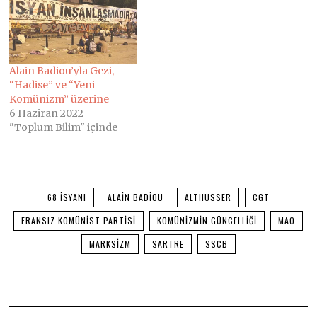
Alain Badiou’yla Gezi,
“Hadise” ve “Yeni
Komünizm” üzerine
6 Haziran 2022
"Toplum Bilim" içinde
68 İSYANI
ALAIN BADIOU
ALTHUSSER
CGT
FRANSIZ KOMÜNIST PARTISI
KOMÜNIZMIN GÜNCELLIĞI
MAO
MARKSIZM
SARTRE
SSCB