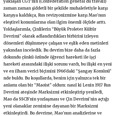
yaklaşan CGT’nin (Confédération général du travail)
zaman zaman şiddetli bir şekilde muhalefetiyle karşı
karşıya kaldıkça, Rus revizyonizmine karşı Mao’nun
eleştirel konumlarına olan ilgim önemli ölçüde arttı.
Yoldaşlarımla, Çinlilerin “Büyük Proleter Kültür
Devrimi” olarak adlandırdıkları birbirini izleyen
dönemleri düşünmeye çalışan ve eşlik eden metinleri
yakından inceledik. Bu devrim bize daha da fazla
dokundu çünkü özünde öğrenci hareketi ile işçi
hareketi arasındaki ilişki sorunu vardı, bu ilişki en yeni
ve en ilham verici biçimini 1966’daki “Şangay Komünü”
nde buldu. Bu koşullarda, benim için yalnızca tek bir
anlamı olan bir “Maoist” oldum: nasıl ki Lenin 1917 Rus
Devrimi ateşinde Marksizmi etkinleştirip yeniledi,
Mao da SSCB’nin yozlaşması ve Çin Devrimi’nin açtığı
yeni olanaklar zeminine dayanan bir Marksizmi
etkinleştirdi. Bu devrime, Mao’nun analizlerine ve