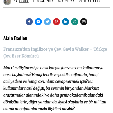
BY
ADMIN
11 OCAK 2018
5
579 VIEWS
20 MINS READ
O
C
A
K
2
0
2
1
Alain Badiou
Fransızca’dan İngilizce’ye Çev. Gavin Walker – Türkçe
Çev. Eser Kömürcü
Marx’ın düşüncesiyle nasıl karşılaştınız ve onu kullanmaya
nasıl başladınız? Hangi teorik ve politik bağlamda, hangi
aciliyetlere ve hangi sorunlara cevap vermek için? Bu
kullanımlar nasıl değişti, bu evrimin bir yandan Marksist
araştırmalar alanındaki ve daha geniş akademik alandaki
dönüşümlerle, diğer yandan da siyasi olaylarla ve bir militan
olarak angajmanlarınızla ilişkileri nasıldı?