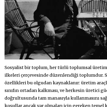
Sosyalist bir toplum, her türlü toplumsal üretim
ilkeleri çerçevesinde düzenlendiği toplumdur. 
özellikleri bu olgudan kaynaklanır: üretim araç
sınıfın ortadan kalkması, ve herkesin üretici gü
doğrultusunda tam manasıyla kullanmasını sağl
koşullar ancak var olmaları için gereken temel 