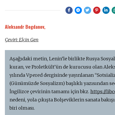
A
K
2
0
2
1
Aleksandr Bogdanov,
Çeviri: Elçin Gen
Aşağıdaki metin, Lenin’le birlikte Rusya Sosyal
kuran, ve Proletkült’ün de kurucusu olan Alek
yılında Vpered dergisinde yayınlanan “Sotsia
(Günümüzde Sosyalizm) başlıklı yazısından seçi
İngilizce çevirinin tamamı için bkz.
https://lib
nedeni, yola çıkışta Bolşeviklerin sanata bakış
biri olması.