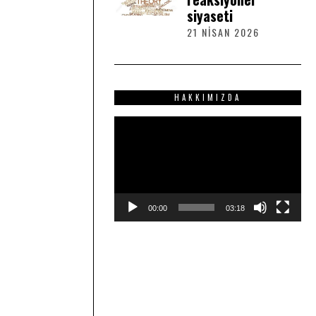
siyaseti
S
2
21 NISAN 2026
2
0
1
2
N
6
I
S
HAKKIMIZDA
A
N
Video
2
0
oynatıcı
2
6
00:00
03:18