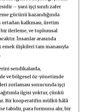
dir – yani işçi sınıfı zafer
tleme gücünü kazandığında
en ortadan kalkması, üretim
bir ilerleme, ve toplumsal
aktır. İnsanlar arasında
k emek ilişkileri tam manasıyla
.
rini sendikalarda,
nde ve bölgesel öz-yönetimde
tleri zorlaması sonucunda işçi
dağıtımla ilgisi yoktur, çünkü
z. Bir kooperatifin mülkü hâlâ
e tabidir, para formunu alır, bir