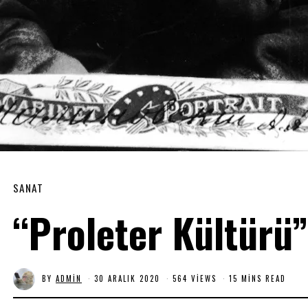
SANAT
“Proleter Kültürü”
BY
ADMIN
30 ARALIK 2020
9
564 VIEWS
15 MINS READ
O
C