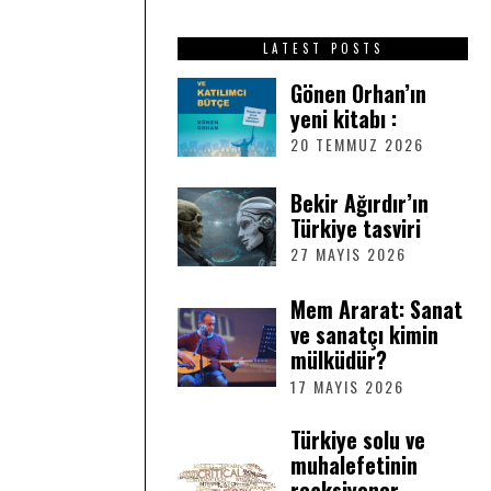
LATEST POSTS
Gönen Orhan’ın
yeni kitabı :
20 TEMMUZ 2026
2
0
T
Bekir Ağırdır’ın
E
Türkiye tasviri
M
M
27 MAYIS 2026
2
U
7
Z
M
Mem Ararat: Sanat
2
A
ve sanatçı kimin
0
Y
2
mülküdür?
I
6
S
17 MAYIS 2026
1
2
7
0
M
Türkiye solu ve
2
A
muhalefetinin
6
Y
reaksiyoner
I