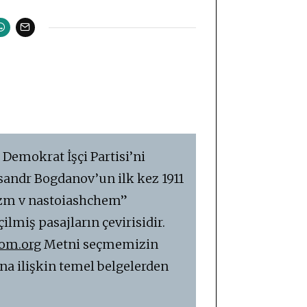
 Demokrat İşçi Partisi’ni
sandr Bogdanov’un ilk kez 1911
lizm v nastoiashchem”
lmiş pasajların çevirisidir.
com.org
Metni seçmemizin
ına ilişkin temel belgelerden