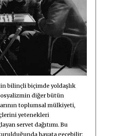
in bilinçli biçimde yoldaşlık
Sosyalizmin diğer bütün
larının toplumsal mülkiyeti,
çlerini yetenekleri
ayan servet dağıtımı. Bu
kurulduğunda hayata geçebilir: