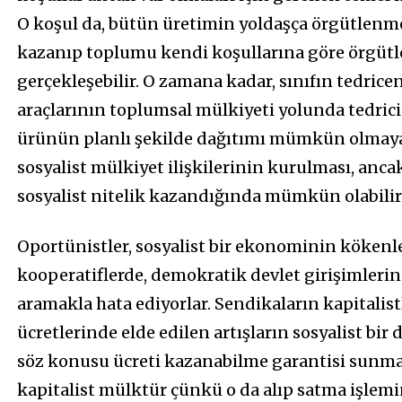
O koşul da, bütün üretimin yoldaşça örgütlenmesi
kazanıp toplumu kendi koşullarına göre örgü
gerçekleşebilir. O zamana kadar, sınıfın tedric
araçlarının toplumsal mülkiyeti yolunda tedrici 
ürünün planlı şekilde dağıtımı mümkün olmayac
sosyalist mülkiyet ilişkilerinin kurulması, anca
sosyalist nitelik kazandığında mümkün olabilir
Oportünistler, sosyalist bir ekonominin kökenle
kooperatiflerde, demokratik devlet girişimleri
aramakla hata ediyorlar. Sendikaların kapitalis
ücretlerinde elde edilen artışların sosyalist bir 
söz konusu ücreti kazanabilme garantisi sunma
kapitalist mülktür çünkü o da alıp satma işlemin