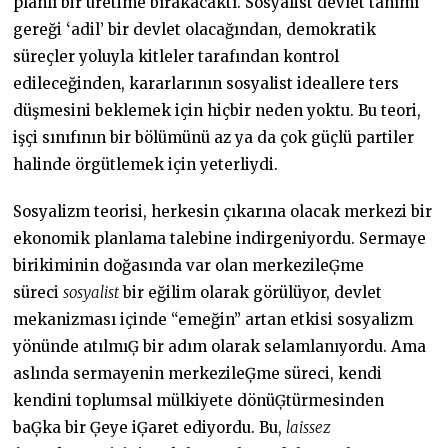
planlı bir üretime bırakacaktı. Sosyalist devlet tanımı
gereği ‘adil’ bir devlet olacağından, demokratik
süreçler yoluyla kitleler tarafından kontrol
edileceğinden, kararlarının sosyalist ideallere ters
düşmesini beklemek için hiçbir neden yoktu. Bu teori,
işçi sınıfının bir bölümünü az ya da çok güçlü partiler
halinde örgütlemek için yeterliydi.
Sosyalizm teorisi, herkesin çıkarına olacak merkezi bir
ekonomik planlama talebine indirgeniyordu. Sermaye
birikiminin doğasında var olan merkezileĢme
süreci
sosyalist
bir eğilim olarak görülüyor, devlet
mekanizması içinde “emeğin” artan etkisi sosyalizm
yönünde atılmıĢ bir adım olarak selamlanıyordu. Ama
aslında sermayenin merkezileĢme süreci, kendi
kendini toplumsal mülkiyete dönüĢtürmesinden
baĢka bir Ģeye iĢaret ediyordu. Bu,
laissez