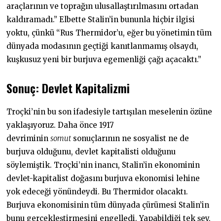
araçlarının ve toprağın ulusallaştırılmasını ortadan
kaldıramadı.” Elbette Stalin’in bununla hiçbir ilgisi
yoktu, çünkü “Rus Thermidor’u, eğer bu yönetimin tüm
dünyada modasının geçtiği kanıtlanmamış olsaydı,
kuşkusuz yeni bir burjuva egemenliği çağı açacaktı.”
Sonuç: Devlet Kapitalizmi
Troçki’nin bu son ifadesiyle tartışılan meselenin özüne
yaklaşıyoruz. Daha önce 1917
devriminin
somut
sonuçlarının ne sosyalist ne de
burjuva olduğunu, devlet kapitalisti olduğunu
söylemiştik. Troçki’nin inancı, Stalin’in ekonominin
devlet-kapitalist doğasını burjuva ekonomisi lehine
yok edeceği yönündeydi. Bu Thermidor olacaktı.
Burjuva ekonomisinin tüm dünyada çürümesi Stalin’in
bunu gerçekleştirmesini engelledi. Yapabildiği tek şey,