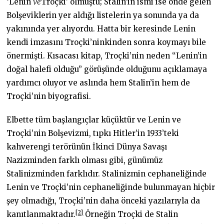
‘Lenin
ve
Troçki’ olmuştu; Stalin’in ismi ise önde gelen
Bolşeviklerin yer aldığı listelerin ya sonunda ya da
yakınında yer alıyordu. Hatta bir keresinde Lenin
kendi imzasını Troçki’ninkinden sonra koymayı bile
önermişti. Kısacası kitap, Troçki’nin neden “Lenin’in
doğal halefi olduğu” görüşünde olduğunu açıklamaya
yardımcı oluyor ve aslında hem Stalin’in hem de
Troçki’nin biyografisi.
Elbette tüm başlangıçlar küçüktür ve Lenin ve
Troçki’nin Bolşevizmi, tıpkı Hitler’in 1933’teki
kahverengi terörünün İkinci Dünya Savaşı
Nazizminden farklı olması gibi, günümüz
Stalinizminden farklıdır. Stalinizmin cephaneliğinde
Lenin ve Troçki’nin cephaneliğinde bulunmayan hiçbir
şey olmadığı, Troçki’nin daha önceki yazılarıyla da
[2]
kanıtlanmaktadır.
Örneğin Troçki de Stalin