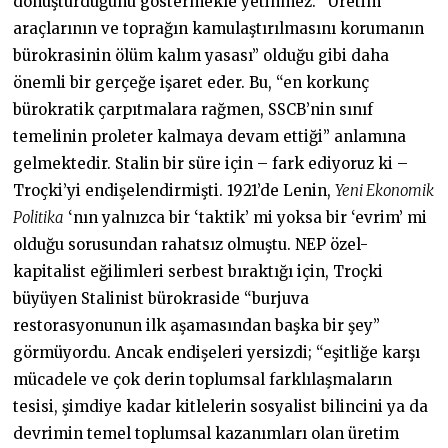
dönüştürdüğünü göstermekle yetinmez. “Üretim
araçlarının ve toprağın kamulaştırılmasını korumanın
bürokrasinin ölüm kalım yasası” olduğu gibi daha
önemli bir gerçeğe işaret eder. Bu, “en korkunç
bürokratik çarpıtmalara rağmen, SSCB’nin sınıf
temelinin proleter kalmaya devam ettiği” anlamına
gelmektedir. Stalin bir süre için – fark ediyoruz ki –
Troçki’yi endişelendirmişti. 1921’de Lenin,
Yeni Ekonomik
Politika
‘nın yalnızca bir ‘taktik’ mi yoksa bir ‘evrim’ mi
olduğu sorusundan rahatsız olmuştu. NEP özel-
kapitalist eğilimleri serbest bıraktığı için, Troçki
büyüyen Stalinist bürokraside “burjuva
restorasyonunun ilk aşamasından başka bir şey”
görmüyordu. Ancak endişeleri yersizdi; “eşitliğe karşı
mücadele ve çok derin toplumsal farklılaşmaların
tesisi, şimdiye kadar kitlelerin sosyalist bilincini ya da
devrimin temel toplumsal kazanımları olan üretim