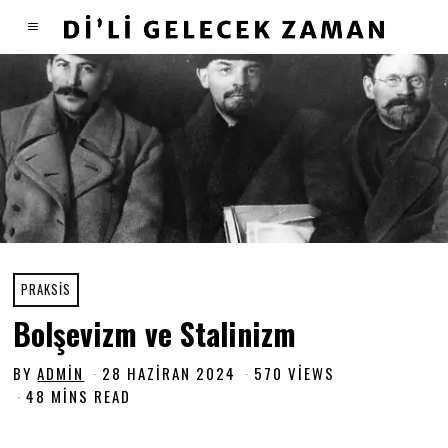
PRAKSIS
Bolşevizm ve Stalinizm
BY
ADMIN
28 HAZIRAN 2024
2
570 VIEWS
8
48 MINS READ
H
A