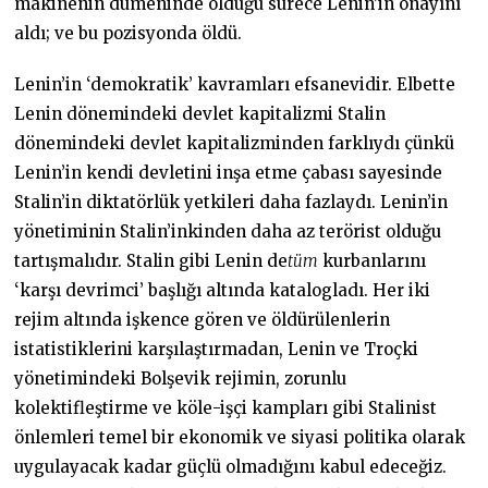
makinenin dümeninde olduğu sürece Lenin’in onayını
aldı; ve bu pozisyonda öldü.
Lenin’in ‘demokratik’ kavramları efsanevidir. Elbette
Lenin dönemindeki devlet kapitalizmi Stalin
dönemindeki devlet kapitalizminden farklıydı çünkü
Lenin’in kendi devletini inşa etme çabası sayesinde
Stalin’in diktatörlük yetkileri daha fazlaydı. Lenin’in
yönetiminin Stalin’inkinden daha az terörist olduğu
tartışmalıdır. Stalin gibi Lenin de
tüm
kurbanlarını
‘karşı devrimci’ başlığı altında katalogladı. Her iki
rejim altında işkence gören ve öldürülenlerin
istatistiklerini karşılaştırmadan, Lenin ve Troçki
yönetimindeki Bolşevik rejimin, zorunlu
kolektifleştirme ve köle-işçi kampları gibi Stalinist
önlemleri temel bir ekonomik ve siyasi politika olarak
uygulayacak kadar güçlü olmadığını kabul edeceğiz.