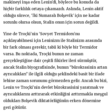
makineyi inşa eden Lenin’di, böylece bu konuda da
hiçbir farklılık ortaya çıkamazdı. Aslında, Lenin aktif
olduğu sürece, ‘İki Numaralı Bolşevik’ için ne kadar
sorunlu olursa olsun, Stalin onun için sorun değildi.
Yine de Troçki’nin ‘Sovyet Termidoru’nu
açıklayabilmesi için Leninizm ile Stalinizm arasında
bir fark olması gerekir, tabii ki böyle bir Termidor
varsa. Bu noktada, Troçki bunun ne zaman
gerçekleştiğine dair çeşitli fikirler ileri sürmüştür,
ancak Stalin biyografisinde, bunun “bürokrasinin artan
ayrıcalıkları” ile ilgili olduğu şeklindeki basit bir ifade
lehine zaman sorununu görmezden gelir. Ancak bu bizi,
Lenin ve Troçki’nin devlet bürokrasisini yaratmak ve
ayrıcalıklarını arttırarak etkinliğini arttırmakla meşgul
oldukları Bolşevik diktatörlüğünün erken dönemine
geri götürür.