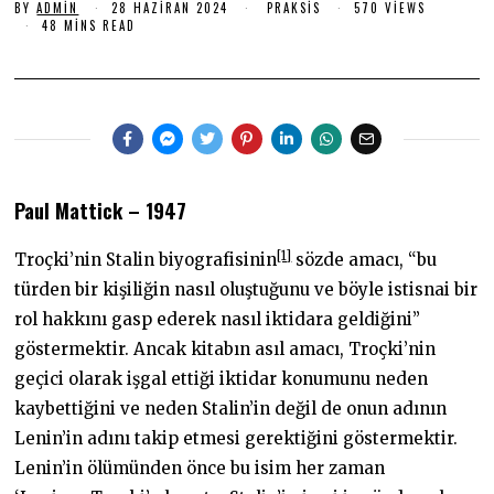
Z
BY
ADMIN
28 HAZIRAN 2024
2
PRAKSIS
570 VIEWS
8
48 MINS READ
I
H
R
A
Z
A
I
N
R
2
A
N
0
2
2
0
2
4
Paul Mattick – 1947
4
[1]
Troçki’nin Stalin biyografisinin
sözde amacı, “bu
türden bir kişiliğin nasıl oluştuğunu ve böyle istisnai bir
rol hakkını gasp ederek nasıl iktidara geldiğini”
göstermektir. Ancak kitabın asıl amacı, Troçki’nin
geçici olarak işgal ettiği iktidar konumunu neden
kaybettiğini ve neden Stalin’in değil de onun adının
Lenin’in adını takip etmesi gerektiğini göstermektir.
Lenin’in ölümünden önce bu isim her zaman