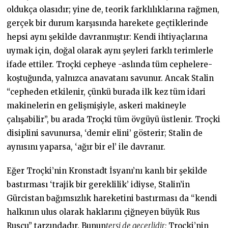
oldukça olasıdır; yine de, teorik farklılıklarına rağmen,
gerçek bir durum karşısında harekete geçtiklerinde
hepsi aynı şekilde davranmıştır: Kendi ihtiyaçlarına
uymak için, doğal olarak aynı şeyleri farklı terimlerle
ifade ettiler. Troçki cepheye -aslında tüm cephelere-
koştuğunda, yalnızca anavatanı savunur. Ancak Stalin
“cepheden etkilenir, çünkü burada ilk kez tüm idari
makinelerin en gelişmişiyle, askeri makineyle
çalışabilir”, bu arada Troçki tüm övgüyü üstlenir. Troçki
disiplini savunursa, ‘demir elini’ gösterir; Stalin de
aynısını yaparsa, ‘ağır bir el’ ile davranır.
Eğer Troçki’nin Kronstadt İsyanı’nı kanlı bir şekilde
bastırması ‘trajik bir gereklilik’ idiyse, Stalin’in
Gürcistan bağımsızlık hareketini bastırması da “kendi
halkının ulus olarak haklarını çiğneyen büyük Rus
Rusçu” tarzındadır. Bunun
tersi de geçerlidir:
Troçki’nin