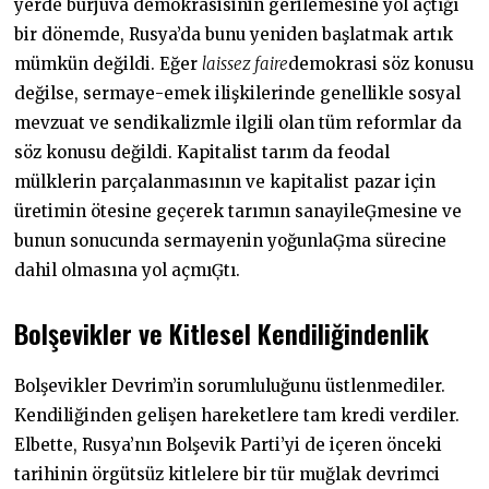
yerde burjuva demokrasisinin gerilemesine yol açtığı
bir dönemde, Rusya’da bunu yeniden başlatmak artık
mümkün değildi. Eğer
laissez faire
demokrasi söz konusu
değilse, sermaye-emek ilişkilerinde genellikle sosyal
mevzuat ve sendikalizmle ilgili olan tüm reformlar da
söz konusu değildi. Kapitalist tarım da feodal
mülklerin parçalanmasının ve kapitalist pazar için
üretimin ötesine geçerek tarımın sanayileĢmesine ve
bunun sonucunda sermayenin yoğunlaĢma sürecine
dahil olmasına yol açmıĢtı.
Bolşevikler ve Kitlesel Kendiliğindenlik
Bolşevikler Devrim’in sorumluluğunu üstlenmediler.
Kendiliğinden gelişen hareketlere tam kredi verdiler.
Elbette, Rusya’nın Bolşevik Parti’yi de içeren önceki
tarihinin örgütsüz kitlelere bir tür muğlak devrimci