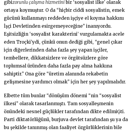
gibi
zorunlu çalışma hizmetini
bir ‘sosyalist ilke’ olarak
ortaya koymuştur. O da “hiçbir ciddi sosyalistin, emek
gücünü kullanmayı reddeden işçiye el koyma hakkını
İşçi Devletinden esirgemeyeceğine” inanıyordu.
Eşitsizliğin ‘sosyalist karakterini’ vurgulamakta acele
eden Troçki’ydi, çünkü onun dediği gibi, “genel çıkar
için diğerlerinden daha fazla şey yapan işçiler,
tembellere, dikkatsizlere ve örgütsüzlere göre
toplumsal üründen daha fazla pay alma hakkına
sahiptir.” Ona göre “üretim alanında rekabetin
gelişmesine yardımcı olmak” için her şey yapılmalıdır.
Elbette tüm bunlar “dönüşüm dönemi “nin “sosyalist
ilkesi” olarak tasarlanmıştı. Tam sosyalleşmenin
önündeki nesnel güçlükler tarafından dikte edilmiĢti.
Parti diktatörlüğünü, burjuva devlet tarafından şu ya da
bu şekilde tanınmış olan faaliyet özgürlüklerinin bile