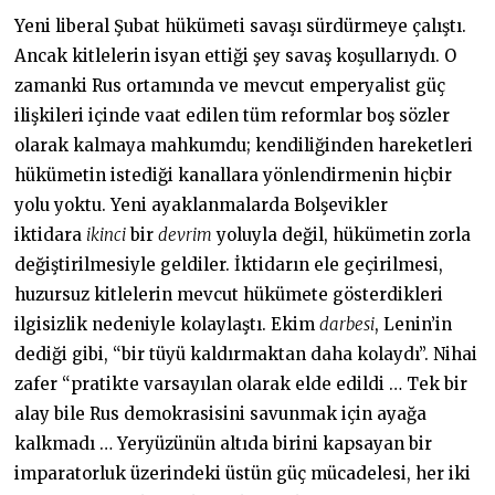
Yeni liberal Şubat hükümeti savaşı sürdürmeye çalıştı.
Ancak kitlelerin isyan ettiği şey savaş koşullarıydı. O
zamanki Rus ortamında ve mevcut emperyalist güç
ilişkileri içinde vaat edilen tüm reformlar boş sözler
olarak kalmaya mahkumdu; kendiliğinden hareketleri
hükümetin istediği kanallara yönlendirmenin hiçbir
yolu yoktu. Yeni ayaklanmalarda Bolşevikler
iktidara
ikinci
bir
devrim
yoluyla değil, hükümetin zorla
değiştirilmesiyle geldiler. İktidarın ele geçirilmesi,
huzursuz kitlelerin mevcut hükümete gösterdikleri
ilgisizlik nedeniyle kolaylaştı. Ekim
darbesi
, Lenin’in
dediği gibi, “bir tüyü kaldırmaktan daha kolaydı”. Nihai
zafer “pratikte varsayılan olarak elde edildi … Tek bir
alay bile Rus demokrasisini savunmak için ayağa
kalkmadı … Yeryüzünün altıda birini kapsayan bir
imparatorluk üzerindeki üstün güç mücadelesi, her iki