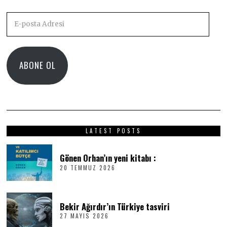
E-
posta
Adresi
ABONE OL
LATEST POSTS
Gönen Orhan’ın yeni kitabı :
20 TEMMUZ 2026
2
0
T
E
M
Bekir Ağırdır’ın Türkiye tasviri
M
27 MAYIS 2026
2
U
7
Z