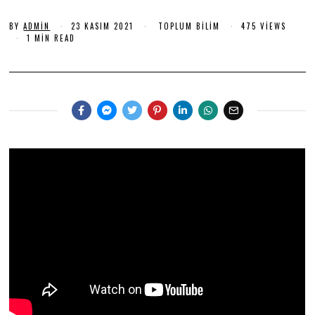
K
BY
ADMIN
23 KASIM 2021
2
TOPLUM BILIM
475 VIEWS
A
3
1 MIN READ
S
K
I
A
S
M
I
2
M
2
0
0
2
2
1
1