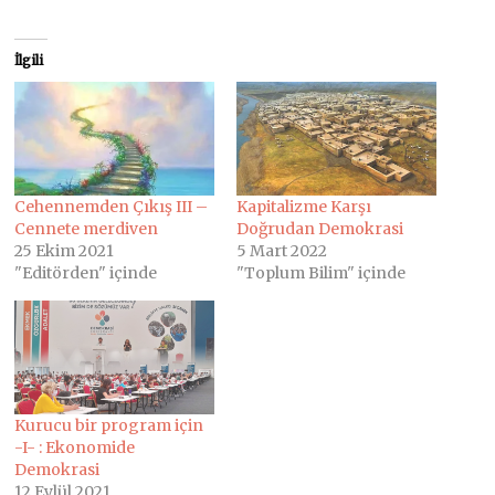
İlgili
Cehennemden Çıkış III –
Kapitalizme Karşı
Cennete merdiven
Doğrudan Demokrasi
25 Ekim 2021
5 Mart 2022
"Editörden" içinde
"Toplum Bilim" içinde
Kurucu bir program için
-I- : Ekonomide
Demokrasi
12 Eylül 2021