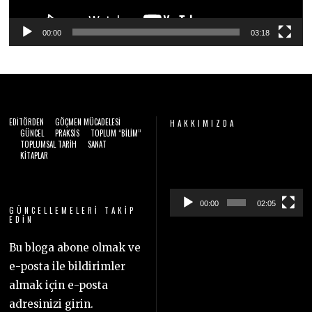
00:00
03:18
EDITÖRDEN
GÖÇMEN MÜCADELESI
HAKKIMIZDA
GÜNCEL
PRAKSIS
TOPLUM “BILIM”
TOPLUMSAL TARIH
SANAT
Video
KITAPLAR
oynatıcı
00:00
02:05
GÜNCELLEMELERI TAKIP
EDIN
Bu bloga abone olmak ve
e-posta ile bildirimler
almak için e-posta
adresinizi girin.