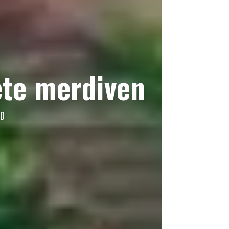
ete merdiven
AD