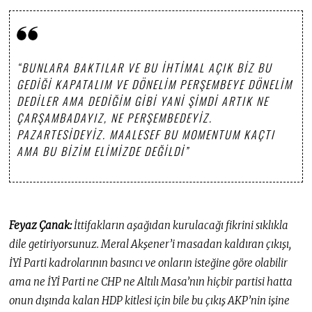
“BUNLARA BAKTILAR VE BU IHTIMAL AÇIK BIZ BU
GEDIĞI KAPATALIM VE DÖNELIM PERŞEMBEYE DÖNELIM
DEDILER AMA DEDIĞIM GIBI YANI ŞIMDI ARTIK NE
ÇARŞAMBADAYIZ, NE PERŞEMBEDEYIZ.
PAZARTESIDEYIZ. MAALESEF BU MOMENTUM KAÇTI
AMA BU BIZIM ELIMIZDE DEĞILDI”
Feyaz Çanak:
İttifakların aşağıdan kurulacağı fikrini sıklıkla
dile getiriyorsunuz. Meral Akşener’i masadan kaldıran çıkışı,
İYİ Parti kadrolarının basıncı ve onların isteğine göre olabilir
ama ne İYİ Parti ne CHP ne Altılı Masa’nın hiçbir partisi hatta
onun dışında kalan HDP kitlesi için bile bu çıkış AKP’nin işine