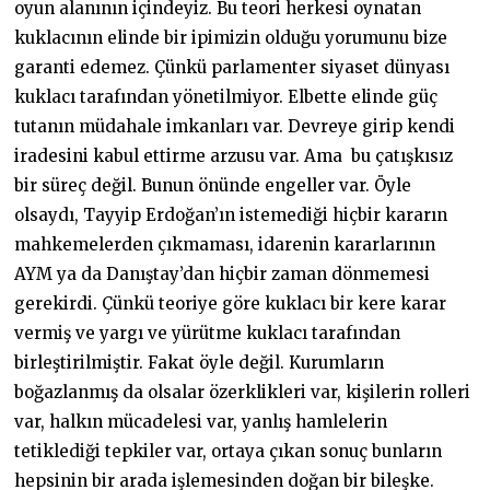
oyun alanının içindeyiz. Bu teori herkesi oynatan
kuklacının elinde bir ipimizin olduğu yorumunu bize
garanti edemez. Çünkü parlamenter siyaset dünyası
kuklacı tarafından yönetilmiyor. Elbette elinde güç
tutanın müdahale imkanları var. Devreye girip kendi
iradesini kabul ettirme arzusu var. Ama bu çatışkısız
bir süreç değil. Bunun önünde engeller var. Öyle
olsaydı, Tayyip Erdoğan’ın istemediği hiçbir kararın
mahkemelerden çıkmaması, idarenin kararlarının
AYM ya da Danıştay’dan hiçbir zaman dönmemesi
gerekirdi. Çünkü teoriye göre kuklacı bir kere karar
vermiş ve yargı ve yürütme kuklacı tarafından
birleştirilmiştir. Fakat öyle değil. Kurumların
boğazlanmış da olsalar özerklikleri var, kişilerin rolleri
var, halkın mücadelesi var, yanlış hamlelerin
tetiklediği tepkiler var, ortaya çıkan sonuç bunların
hepsinin bir arada işlemesinden doğan bir bileşke.