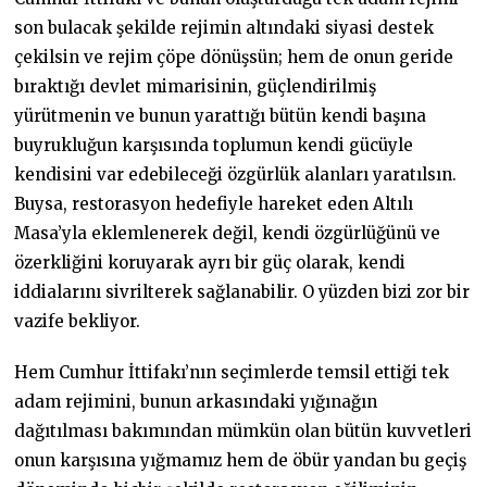
son bulacak şekilde rejimin altındaki siyasi destek
çekilsin ve rejim çöpe dönüşsün; hem de onun geride
bıraktığı devlet mimarisinin, güçlendirilmiş
yürütmenin ve bunun yarattığı bütün kendi başına
buyrukluğun karşısında toplumun kendi gücüyle
kendisini var edebileceği özgürlük alanları yaratılsın.
Buysa, restorasyon hedefiyle hareket eden Altılı
Masa’yla eklemlenerek değil, kendi özgürlüğünü ve
özerkliğini koruyarak ayrı bir güç olarak, kendi
iddialarını sivrilterek sağlanabilir. O yüzden bizi zor bir
vazife bekliyor.
Hem Cumhur İttifakı’nın seçimlerde temsil ettiği tek
adam rejimini, bunun arkasındaki yığınağın
dağıtılması bakımından mümkün olan bütün kuvvetleri
onun karşısına yığmamız hem de öbür yandan bu geçiş