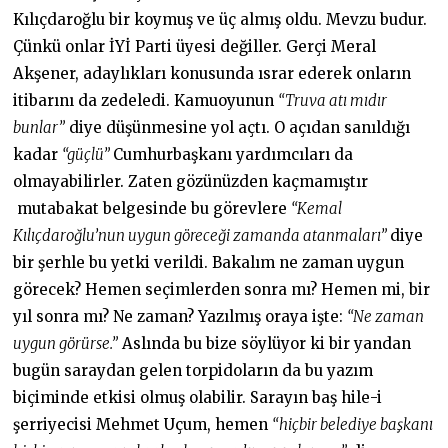
Kılıçdaroğlu bir koymuş ve üç almış oldu. Mevzu budur.
Çünkü onlar İYİ Parti üyesi değiller. Gerçi Meral
Akşener, adaylıkları konusunda ısrar ederek onların
itibarını da zedeledi. Kamuoyunun
“Truva atı mıdır
bunlar”
diye düşünmesine yol açtı. O açıdan sanıldığı
kadar
“güçlü”
Cumhurbaşkanı yardımcıları da
olmayabilirler. Zaten gözünüzden kaçmamıştır
mutabakat belgesinde bu görevlere
“Kemal
Kılıçdaroğlu’nun uygun göreceği zamanda atanmaları”
diye
bir şerhle bu yetki verildi. Bakalım ne zaman uygun
görecek? Hemen seçimlerden sonra mı? Hemen mi, bir
yıl sonra mı? Ne zaman? Yazılmış oraya işte:
“Ne zaman
uygun görürse.”
Aslında bu bize söylüyor ki bir yandan
bugün saraydan gelen torpidoların da bu yazım
biçiminde etkisi olmuş olabilir. Sarayın baş hile-i
şerriyecisi Mehmet Uçum, hemen
“hiçbir belediye başkanı