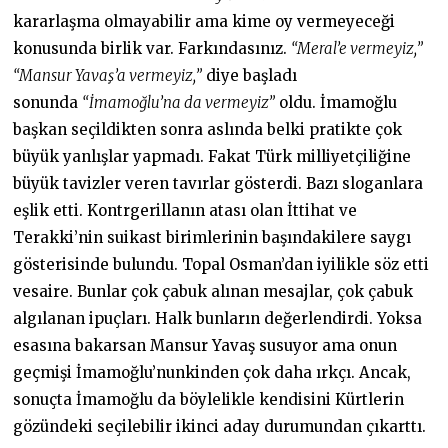
kararlaşma olmayabilir ama kime oy vermeyeceği
konusunda birlik var. Farkındasınız.
“Meral’e vermeyiz,”
“Mansur Yavaş’a vermeyiz,”
diye başladı
sonunda
“İmamoğlu’na da vermeyiz”
oldu. İmamoğlu
başkan seçildikten sonra aslında belki pratikte çok
büyük yanlışlar yapmadı. Fakat Türk milliyetçiliğine
büyük tavizler veren tavırlar gösterdi. Bazı sloganlara
eşlik etti. Kontrgerillanın atası olan İttihat ve
Terakki’nin suikast birimlerinin başındakilere saygı
gösterisinde bulundu. Topal Osman’dan iyilikle söz etti
vesaire. Bunlar çok çabuk alınan mesajlar, çok çabuk
algılanan ipuçları. Halk bunların değerlendirdi. Yoksa
esasına bakarsan Mansur Yavaş susuyor ama onun
geçmişi İmamoğlu’nunkinden çok daha ırkçı. Ancak,
sonuçta İmamoğlu da böylelikle kendisini Kürtlerin
gözündeki seçilebilir ikinci aday durumundan çıkarttı.