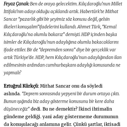
Feyaz Çanak:
Ben de oraya gelecektim. Kılıçdaroğlu’nun Millet
İttifakı’nın adayı olduğu açıklandı artık. Habertürk’te Mithat
Sancar “pazarlık gibi bir şeyimiz söz konusu değil, gelsin
ilkeleri konuşalım”ifadelerini kullandı. Ahmet Türk, “Kemal
Kılıçdaroğlu’na olumlu bakarız” demişti. HDP içinden başka
isimler de Kılıçdaroğlu’nun adaylığına olumlu bakacaklarını
ifade ettiler. Bir de “depremden sonra” diye bir gerçeklik var
artık Türkiye’de. HDP, hem Kılıçdaroğlu’nun adaylığından ilan
edilmesinin ardından cumhurbaşkanı adaylığı konusunda ne
yapmalı?
Ertuğrul Kürkçü:
Mithat Sancar onu da söyledi
aslında.
“Deprem sonrasında yepyeni bir durum ortaya çıktı.
Bunun ışığında biz aday gösterme konusunu bir kere daha
düşüneceğiz”
dedi. Bu ne demektir? İkinci ihtimalin
gündeme geldiği. yani aday göstermeme durumunun
da konuşulacağı anlamına gelir. Çünkü şartlar, iktisadi