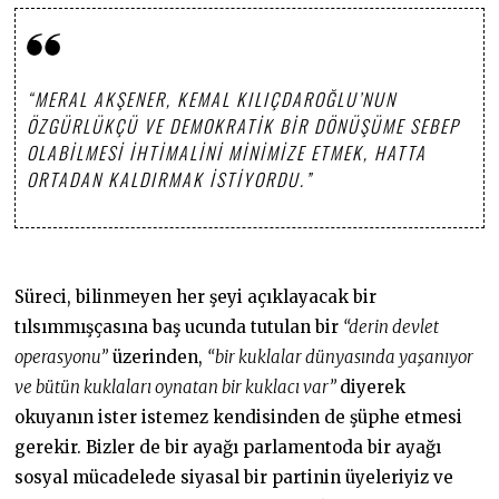
“MERAL AKŞENER, KEMAL KILIÇDAROĞLU’NUN
ÖZGÜRLÜKÇÜ VE DEMOKRATIK BIR DÖNÜŞÜME SEBEP
OLABILMESI IHTIMALINI MINIMIZE ETMEK, HATTA
ORTADAN KALDIRMAK ISTIYORDU.”
Süreci, bilinmeyen her şeyi açıklayacak bir
tılsımmışçasına baş ucunda tutulan bir
“derin devlet
operasyonu”
üzerinden,
“bir kuklalar dünyasında yaşanıyor
ve bütün kuklaları oynatan bir kuklacı var”
diyerek
okuyanın ister istemez kendisinden de şüphe etmesi
gerekir. Bizler de bir ayağı parlamentoda bir ayağı
sosyal mücadelede siyasal bir partinin üyeleriyiz ve