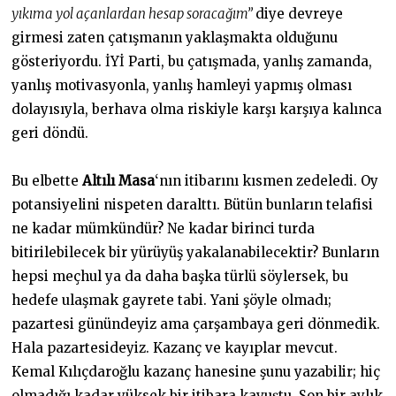
yıkıma yol açanlardan hesap soracağım”
diye devreye
girmesi zaten çatışmanın yaklaşmakta olduğunu
gösteriyordu. İYİ Parti, bu çatışmada, yanlış zamanda,
yanlış motivasyonla, yanlış hamleyi yapmış olması
dolayısıyla, berhava olma riskiyle karşı karşıya kalınca
geri döndü.
Bu elbette
Altılı Masa
‘nın itibarını kısmen zedeledi. Oy
potansiyelini nispeten daralttı. Bütün bunların telafisi
ne kadar mümkündür? Ne kadar birinci turda
bitirilebilecek bir yürüyüş yakalanabilecektir? Bunların
hepsi meçhul ya da daha başka türlü söylersek, bu
hedefe ulaşmak gayrete tabi. Yani şöyle olmadı;
pazartesi günündeyiz ama çarşambaya geri dönmedik.
Hala pazartesideyiz. Kazanç ve kayıplar mevcut.
Kemal Kılıçdaroğlu kazanç hanesine şunu yazabilir; hiç
olmadığı kadar yüksek bir itibara kavuştu. Son bir aylık