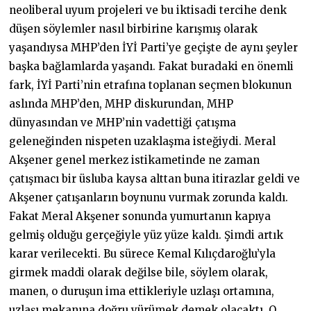
neoliberal uyum projeleri ve bu iktisadi tercihe denk
düşen söylemler nasıl birbirine karışmış olarak
yaşandıysa MHP’den İYİ Parti’ye geçişte de aynı şeyler
başka bağlamlarda yaşandı. Fakat buradaki en önemli
fark, İYİ Parti’nin etrafına toplanan seçmen blokunun
aslında MHP’den, MHP diskurundan, MHP
dünyasından ve MHP’nin vadettiği çatışma
geleneğinden nispeten uzaklaşma isteğiydi. Meral
Akşener genel merkez istikametinde ne zaman
çatışmacı bir üsluba kaysa alttan buna itirazlar geldi ve
Akşener çatışanların boynunu vurmak zorunda kaldı.
Fakat Meral Akşener sonunda yumurtanın kapıya
gelmiş olduğu gerçeğiyle yüz yüze kaldı. Şimdi artık
karar verilecekti. Bu sürece Kemal Kılıçdaroğlu’yla
girmek maddi olarak değilse bile, söylem olarak,
manen, o duruşun ima ettikleriyle uzlaşı ortamına,
uzlaşı mekanına doğru yürümek demek olacaktı. O