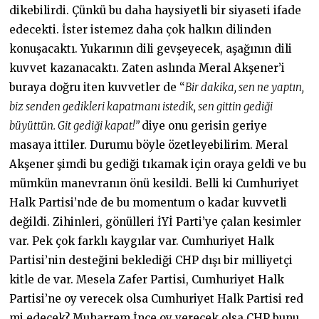
dikebilirdi. Çünkü bu daha haysiyetli bir siyaseti ifade
edecekti. İster istemez daha çok halkın dilinden
konuşacaktı. Yukarının dili gevşeyecek, aşağının dili
kuvvet kazanacaktı. Zaten aslında Meral Akşener’i
buraya doğru iten kuvvetler de “
Bir dakika, sen ne yaptın,
biz senden gedikleri kapatmanı istedik, sen gittin gediği
büyüttün. Git gediği kapat!”
diye onu gerisin geriye
masaya ittiler. Durumu böyle özetleyebilirim. Meral
Akşener şimdi bu gediği tıkamak için oraya geldi ve bu
mümkün manevranın önü kesildi. Belli ki Cumhuriyet
Halk Partisi’nde de bu momentum o kadar kuvvetli
değildi. Zihinleri, gönülleri İYİ Parti’ye çalan kesimler
var. Pek çok farklı kaygılar var. Cumhuriyet Halk
Partisi’nin desteğini beklediği CHP dışı bir milliyetçi
kitle de var. Mesela Zafer Partisi, Cumhuriyet Halk
Partisi’ne oy verecek olsa Cumhuriyet Halk Partisi red
mi edecek? Muharrem İnce oy verecek olsa CHP bunu