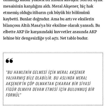
mesaisinin karşılığını aldı. Meral Akşener, hiç hak
etmemiş olduğu itibarın çok büyük bir bölümünü
kaybetti. Bunlar doğrudur. Ama bu artı ve eksilerin
bilançosu Altılı Masa’ya bir eksilme olarak yansıdı. Bu
elbette AKP ile karşısındaki kuvvetler arasında AKP
lehine bir dengesizliğe yol açtı. Net tablo budur.
“BU HAMLENIN GELMESI IÇIN MERAL AKŞENER
YALVARMIŞ BILE OLABILIR. BU ASLINDA MERAL
AKŞENER’IN ÇÖP OLMAKTAN ÇIKARAK BIR SIYASI
FIGÜR OLMAYA DEVAM ETMESI IÇIN BULUNMUŞ BIR
FORMÜL”