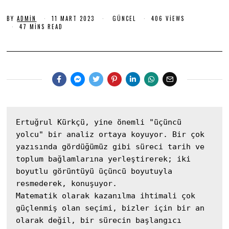
A
BY
ADMIN
11 MART 2023
1
GÜNCEL
406 VIEWS
R
6
47 MINS READ
A
A
L
R
A
I
L
K
I
K
2
2
0
0
2
2
3
3
Ertuğrul Kürkçü, yine önemli "üçüncü 
yolcu" bir analiz ortaya koyuyor. Bir çok 
yazısında gördüğümüz gibi süreci tarih ve 
toplum bağlamlarına yerleştirerek; iki 
boyutlu görüntüyü üçüncü boyutuyla 
resmederek, konuşuyor.

Matematik olarak kazanılma ihtimali çok 
güçlenmiş olan seçimi, bizler için bir an 
olarak değil, bir sürecin başlangıcı 