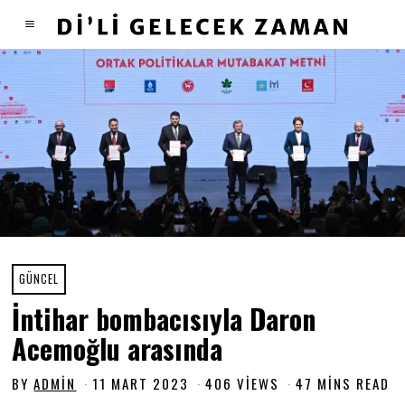
GÜNCEL
İntihar bombacısıyla Daron
Acemoğlu arasında
BY
ADMIN
11 MART 2023
1
406 VIEWS
47 MINS READ
6