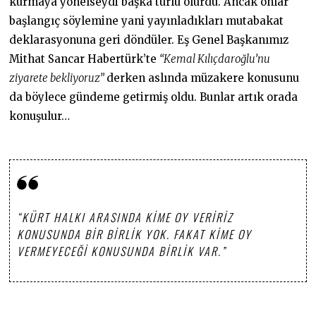
kurmaya yönelseydi başka türlü olurdu. Ancak onlar
başlangıç söylemine yani yayınladıkları mutabakat
deklarasyonuna geri döndüler. Eş Genel Başkanımız
Mithat Sancar Habertürk’te
“Kemal Kılıçdaroğlu’nu
ziyarete bekliyoruz”
derken aslında müzakere konusunu
da böylece gündeme getirmiş oldu. Bunlar artık orada
konuşulur…
“KÜRT HALKI ARASINDA KIME OY VERIRIZ
KONUSUNDA BIR BIRLIK YOK. FAKAT KIME OY
VERMEYECEĞI KONUSUNDA BIRLIK VAR.”