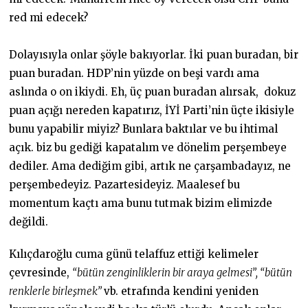
red mi edecek?
Dolayısıyla onlar şöyle bakıyorlar. İki puan buradan, bir
puan buradan. HDP’nin yüzde on beşi vardı ama
aslında o on ikiydi. Eh, üç puan buradan alırsak, dokuz
puan açığı nereden kapatırız, İYİ Parti’nin üçte ikisiyle
bunu yapabilir miyiz? Bunlara baktılar ve bu ihtimal
açık. biz bu gediği kapatalım ve dönelim perşembeye
dediler. Ama dediğim gibi, artık ne çarşambadayız, ne
perşembedeyiz. Pazartesideyiz. Maalesef bu
momentum kaçtı ama bunu tutmak bizim elimizde
değildi.
Kılıçdaroğlu cuma günü telaffuz ettiği kelimeler
çevresinde,
“bütün zenginliklerin bir araya gelmesi”, “bütün
renklerle birleşmek”
vb. etrafında kendini yeniden