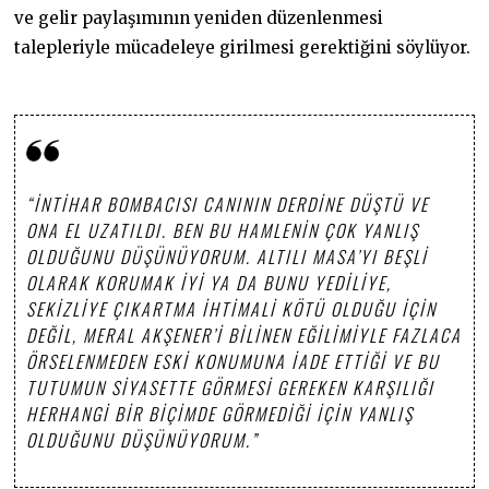
ve gelir paylaşımının yeniden düzenlenmesi
talepleriyle mücadeleye girilmesi gerektiğini söylüyor.
“İNTIHAR BOMBACISI CANININ DERDINE DÜŞTÜ VE
ONA EL UZATILDI. BEN BU HAMLENIN ÇOK YANLIŞ
OLDUĞUNU DÜŞÜNÜYORUM. ALTILI MASA’YI BEŞLI
OLARAK KORUMAK IYI YA DA BUNU YEDILIYE,
SEKIZLIYE ÇIKARTMA IHTIMALI KÖTÜ OLDUĞU IÇIN
DEĞIL, MERAL AKŞENER’I BILINEN EĞILIMIYLE FAZLACA
ÖRSELENMEDEN ESKI KONUMUNA IADE ETTIĞI VE BU
TUTUMUN SIYASETTE GÖRMESI GEREKEN KARŞILIĞI
HERHANGI BIR BIÇIMDE GÖRMEDIĞI IÇIN YANLIŞ
OLDUĞUNU DÜŞÜNÜYORUM.”