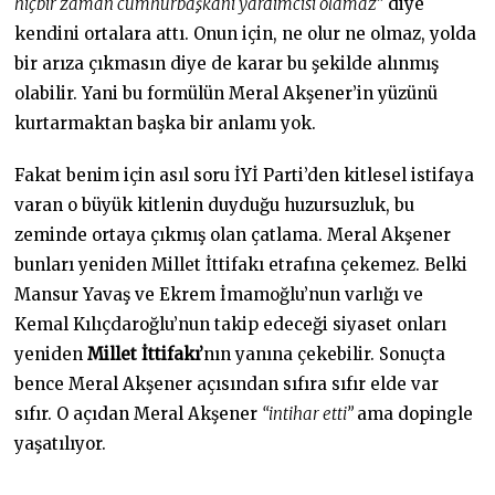
hiçbir zaman cumhurbaşkanı yardımcısı olamaz”
diye
kendini ortalara attı. Onun için, ne olur ne olmaz, yolda
bir arıza çıkmasın diye de karar bu şekilde alınmış
olabilir. Yani bu formülün Meral Akşener’in yüzünü
kurtarmaktan başka bir anlamı yok.
Fakat benim için asıl soru İYİ Parti’den kitlesel istifaya
varan o büyük kitlenin duyduğu huzursuzluk, bu
zeminde ortaya çıkmış olan çatlama. Meral Akşener
bunları yeniden Millet İttifakı etrafına çekemez. Belki
Mansur Yavaş ve Ekrem İmamoğlu’nun varlığı ve
Kemal Kılıçdaroğlu’nun takip edeceği siyaset onları
yeniden
Millet İttifakı’
nın yanına çekebilir. Sonuçta
bence Meral Akşener açısından sıfıra sıfır elde var
sıfır. O açıdan Meral Akşener
“intihar etti”
ama dopingle
yaşatılıyor.