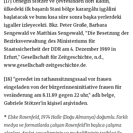
[17] Örneğin Stötzer ve çevresinden dört kadın,
ülkedeki ilk başarılı Stasi bölge karargâhı işgâlini
başlatacak ve bunu kısa süre sonra başka yerlerdeki
işgaller izleyecekti. Bkz. Peter Große, Barbara
Sengewald ve Matthias Sengewald, “Die Besetzung der
Bezirksverwaltung des Ministeriums für
Staatssicherheit der DDR am 4. Dezember 1989 in
Erfurt,” Gesellschaft für Zeitgeschichte, n.d.,
www.gesellschaft-zeitgeschichte.de.
[18] “geredet im rathaussitzungssaal vor frauen
eingeladen von der bürgerinneninitiative frauen für
veränderung am 8.11.89 gegen 22 uhr,” adlı belge,
Gabriele Stötzer’in kişisel arşivinden.
*
Elske Rosenfeld, 1974 Halle (Doğu Almanya) doğumlu. Farklı
medya ve formatlarda çalışan Rosenfeld’in başlıca çalışma