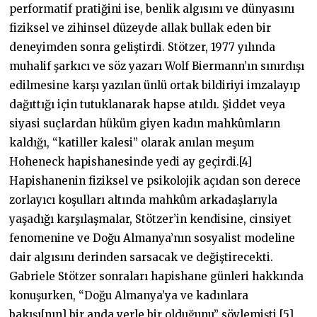
performatif pratiğini ise, benlik algısını ve dünyasını
fiziksel ve zihinsel düzeyde allak bullak eden bir
deneyimden sonra geliştirdi. Stötzer, 1977 yılında
muhalif şarkıcı ve söz yazarı Wolf Biermann’ın sınırdışı
edilmesine karşı yazılan ünlü ortak bildiriyi imzalayıp
dağıttığı için tutuklanarak hapse atıldı. Şiddet veya
siyasi suçlardan hüküm giyen kadın mahkûmların
kaldığı, “katiller kalesi” olarak anılan meşum
Hoheneck hapishanesinde yedi ay geçirdi.[4]
Hapishanenin fiziksel ve psikolojik açıdan son derece
zorlayıcı koşulları altında mahkûm arkadaşlarıyla
yaşadığı karşılaşmalar, Stötzer’in kendisine, cinsiyet
fenomenine ve Doğu Almanya’nın sosyalist modeline
dair algısını derinden sarsacak ve değiştirecekti.
Gabriele Stötzer sonraları hapishane günleri hakkında
konuşurken, “Doğu Almanya’ya ve kadınlara
bakışı[nın] bir anda yerle bir olduğunu” söylemişti.[5]