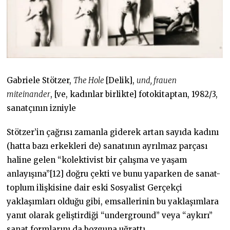
Gabriele Stötzer,
The Hole
[Delik],
und, frauen
miteinander
, [ve, kadınlar birlikte] fotokitaptan, 1982/3,
sanatçının izniyle
Stötzer’in çağrısı zamanla giderek artan sayıda kadını
(hatta bazı erkekleri de) sanatının ayrılmaz parçası
haline gelen “kolektivist bir çalışma ve yaşam
anlayışına”[12] doğru çekti ve bunu yaparken de sanat-
toplum ilişkisine dair eski Sosyalist Gerçekçi
yaklaşımları olduğu gibi, emsallerinin bu yaklaşımlara
yanıt olarak geliştirdiği “underground” veya “aykırı”
sanat formlarını da bozguna uğrattı.