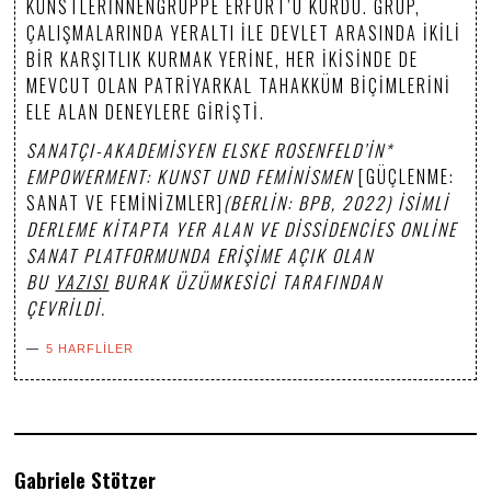
KÜNSTLERINNENGRUPPE ERFURT’U KURDU. GRUP,
ÇALIŞMALARINDA YERALTI ILE DEVLET ARASINDA IKILI
BIR KARŞITLIK KURMAK YERINE, HER IKISINDE DE
MEVCUT OLAN PATRIYARKAL TAHAKKÜM BIÇIMLERINI
ELE ALAN DENEYLERE GIRIŞTI.
SANATÇI-AKADEMISYEN ELSKE ROSENFELD’IN*
EMPOWERMENT: KUNST UND FEMINISMEN
[GÜÇLENME:
SANAT VE FEMINIZMLER]
(BERLIN: BPB, 2022) ISIMLI
DERLEME KITAPTA YER ALAN VE DISSIDENCIES ONLINE
SANAT PLATFORMUNDA ERIŞIME AÇIK OLAN
BU
YAZISI
BURAK ÜZÜMKESICI TARAFINDAN
ÇEVRILDI.
5 HARFLILER
Gabriele Stötzer