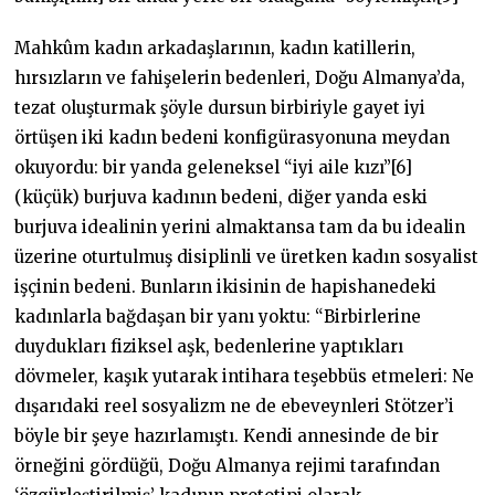
Mahkûm kadın arkadaşlarının, kadın katillerin,
hırsızların ve fahişelerin bedenleri, Doğu Almanya’da,
tezat oluşturmak şöyle dursun birbiriyle gayet iyi
örtüşen iki kadın bedeni konfigürasyonuna meydan
okuyordu: bir yanda geleneksel “iyi aile kızı”[6]
(küçük) burjuva kadının bedeni, diğer yanda eski
burjuva idealinin yerini almaktansa tam da bu idealin
üzerine oturtulmuş disiplinli ve üretken kadın sosyalist
işçinin bedeni. Bunların ikisinin de hapishanedeki
kadınlarla bağdaşan bir yanı yoktu: “Birbirlerine
duydukları fiziksel aşk, bedenlerine yaptıkları
dövmeler, kaşık yutarak intihara teşebbüs etmeleri: Ne
dışarıdaki reel sosyalizm ne de ebeveynleri Stötzer’i
böyle bir şeye hazırlamıştı. Kendi annesinde de bir
örneğini gördüğü, Doğu Almanya rejimi tarafından