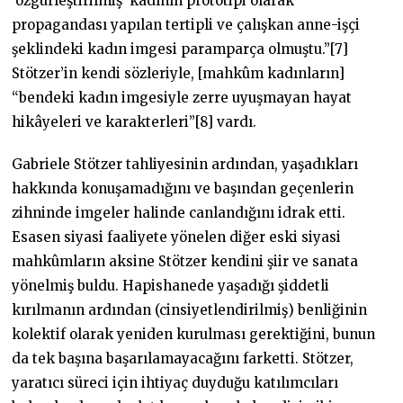
‘özgürleştirilmiş’ kadının prototipi olarak
propagandası yapılan tertipli ve çalışkan anne-işçi
şeklindeki kadın imgesi paramparça olmuştu.”[7]
Stötzer’in kendi sözleriyle, [mahkûm kadınların]
“bendeki kadın imgesiyle zerre uyuşmayan hayat
hikâyeleri ve karakterleri”[8] vardı.
Gabriele Stötzer tahliyesinin ardından, yaşadıkları
hakkında konuşamadığını ve başından geçenlerin
zihninde imgeler halinde canlandığını idrak etti.
Esasen siyasi faaliyete yönelen diğer eski siyasi
mahkûmların aksine Stötzer kendini şiir ve sanata
yönelmiş buldu. Hapishanede yaşadığı şiddetli
kırılmanın ardından (cinsiyetlendirilmiş) benliğinin
kolektif olarak yeniden kurulması gerektiğini, bunun
da tek başına başarılamayacağını farketti. Stötzer,
yaratıcı süreci için ihtiyaç duyduğu katılımcıları