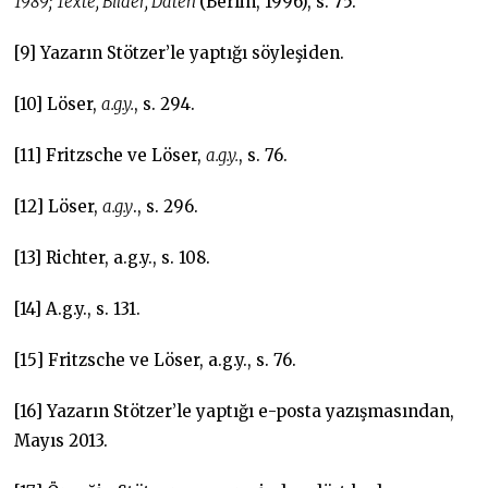
1989; Texte, Bilder, Daten
(Berlin, 1996), s. 75.
[9] Yazarın Stötzer’le yaptığı söyleşiden.
[10] Löser,
a.g.y.
, s. 294.
[11] Fritzsche ve Löser,
a.g.y.
, s. 76.
[12] Löser,
a.g.y
., s. 296.
[13] Richter, a.g.y., s. 108.
[14] A.g.y., s. 131.
[15] Fritzsche ve Löser, a.g.y., s. 76.
[16] Yazarın Stötzer’le yaptığı e-posta yazışmasından,
Mayıs 2013.