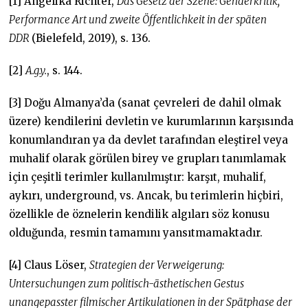
[1] Angelika Richter,
Das Gesetz der Szene: Genderkritik,
Performance Art und zweite Öffentlichkeit in der späten
DDR
(Bielefeld, 2019), s. 136.
[2]
A.g.y.
, s. 144.
[3] Doğu Almanya’da (sanat çevreleri de dahil olmak
üzere) kendilerini devletin ve kurumlarının karşısında
konumlandıran ya da devlet tarafından eleştirel veya
muhalif olarak görülen birey ve grupları tanımlamak
için çeşitli terimler kullanılmıştır: karşıt, muhalif,
aykırı, underground, vs. Ancak, bu terimlerin hiçbiri,
özellikle de öznelerin kendilik algıları söz konusu
olduğunda, resmin tamamını yansıtmamaktadır.
[4] Claus Löser,
Strategien der Verweigerung:
Untersuchungen zum politisch-ästhetischen Gestus
unangepasster filmischer Artikulationen in der Spätphase der