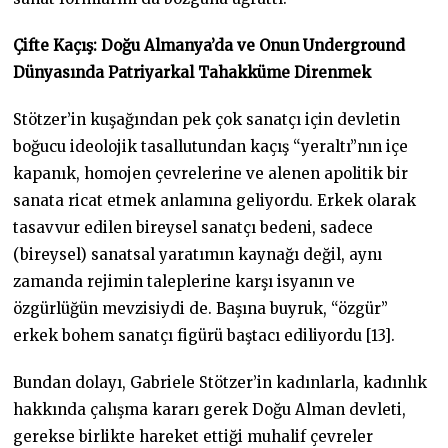
Çifte Kaçış: Doğu Almanya’da ve Onun Underground
Dünyasında Patriyarkal Tahakküme Direnmek
Stötzer’in kuşağından pek çok sanatçı için devletin
boğucu ideolojik tasallutundan kaçış “yeraltı”nın içe
kapanık, homojen çevrelerine ve alenen apolitik bir
sanata ricat etmek anlamına geliyordu. Erkek olarak
tasavvur edilen bireysel sanatçı bedeni, sadece
(bireysel) sanatsal yaratımın kaynağı değil, aynı
zamanda rejimin taleplerine karşı isyanın ve
özgürlüğün mevzisiydi de. Başına buyruk, “özgür”
erkek bohem sanatçı figürü baştacı ediliyordu [13].
Bundan dolayı, Gabriele Stötzer’in kadınlarla, kadınlık
hakkında çalışma kararı gerek Doğu Alman devleti,
gerekse birlikte hareket ettiği muhalif çevreler