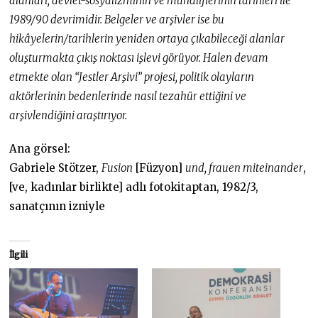
alanları, devlet-sosyalizminin ve muhaliflerinin tarihleri ile
1989/90 devrimidir. Belgeler ve arşivler ise bu
hikâyelerin/tarihlerin yeniden ortaya çıkabileceği alanlar
oluşturmakta çıkış noktası işlevi görüyor. Halen devam
etmekte olan “Jestler Arşivi” projesi, politik olayların
aktörlerinin bedenlerinde nasıl tezahür ettiğini ve
arşivlendiğini araştırıyor.
Ana görsel:
Gabriele Stötzer,
Fusion
[Füzyon]
und, frauen miteinander
,
[ve, kadınlar birlikte] adlı fotokitaptan, 1982/3,
sanatçının izniyle
İlgili