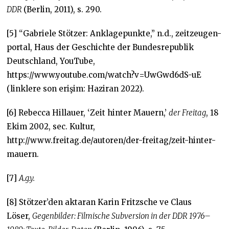
DDR
(Berlin, 2011), s. 290.
[5] “Gabriele Stötzer: Anklagepunkte,” n.d., zeitzeugen-
portal, Haus der Geschichte der Bundesrepublik
Deutschland, YouTube,
https://www.youtube.com/watch?v=UwGwd6dS-uE
(linklere son erişim: Haziran 2022).
[6] Rebecca Hillauer, ‘Zeit hinter Mauern,’
der Freitag
, 18
Ekim 2002, sec. Kultur,
http://www.freitag.de/autoren/der-freitag/zeit-hinter-
mauern.
[7]
A.g.y.
[8] Stötzer’den aktaran Karin Fritzsche ve Claus
Löser,
Gegenbilder: Filmische Subversion in der DDR 1976–