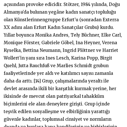
açısından provoke edicidir. Stötzer, 1984 yılında, Doğu
Almanya’da bulunan yegâne kadın sanatçı topluluğu
olan Künstlerinnengruppe Erfurt’u (sonradan Exterra
XX adını alan Erfurt Kadın Sanatçılar Grubu) kurdu.
Yıllar boyunca Monika Andres, Tely Büchner, Elke Carl,
Monique Förster, Gabriele Göbel, Ina Heyner, Verena
Kyselka, Bettina Neumann, Ingrid Plöttner ve Harriet
Wollert’in yanı sıra Ines Lesch, Karina Popp, Birgit
Quehl, Jutta Rauchfuß ve Marlies Schmidt grubun
faaliyetlerinde yer aldı ve katılımcı sayısı zamanla
daha da arttı. [14] Grup, çalışmalarında yeraltı ile
devlet arasında ikili bir karşıtlık kurmak yerine, her
ikisinde de mevcut olan patriyarkal tahakküm
biçimlerini ele alan deneylere girişti. Grup içinde
teşvik edilen sosyalleşme ve elbirliğinin yarattığı
güvenle kadınlar, toplumsal cinsiyet ve normların
dışında ve bunlara karşı kendilerinin ve birbirlerinin