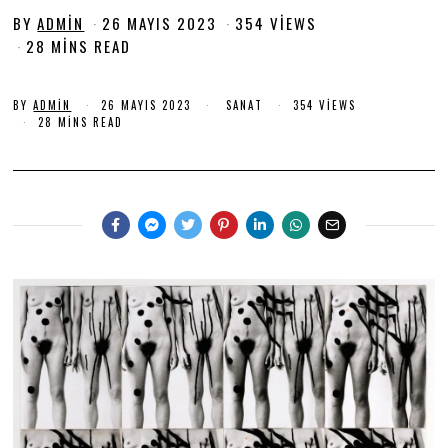
BY
ADMIN
26 MAYIS 2023
2
354 VIEWS
6
28 MINS READ
M
A
Y
BY
ADMIN
26 MAYIS 2023
2
SANAT
354 VIEWS
6
28 MINS READ
I
M
S
A
Y
2
I
0
S
2
2
0
3
2
3