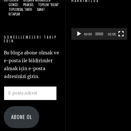
EDITÖRDEN
GÖÇMEN MÜCADELESI
HAKKIMIZDA
GÜNCEL
PRAKSIS
TOPLUM “BILIM”
TOPLUMSAL TARIH
SANAT
Video
KITAPLAR
oynatıcı
00:00
02:05
GÜNCELLEMELERI TAKIP
EDIN
Bu bloga abone olmak ve
e-posta ile bildirimler
almak için e-posta
adresinizi girin.
E-
posta
Adresi
ABONE OL