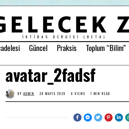
İKTIBAS DERGISI (BETA)
adelesi
Güncel
Praksis
Toplum “Bilim”
avatar_2fadsf
BY
ADMIN
28 MAYIS 2020
0 VIEWS
1 MIN READ