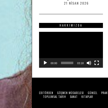
2
21 NISAN 2026
2
0
1
2
N
6
I
S
HAKKIMIZDA
A
N
Video
2
0
oynatıcı
2
6
00:00
03:18
EDITÖRDEN
GÖÇMEN MÜCADELESI
GÜNCEL
PRAK
TOPLUMSAL TARIH
SANAT
KITAPLAR