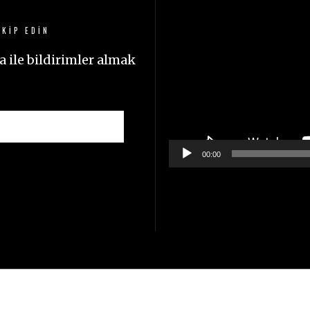
oynatıcı
KIP EDIN
 ile bildirimler almak
00:00