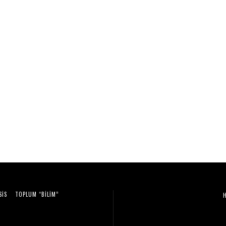
SIS
TOPLUM “BILIM”
Video