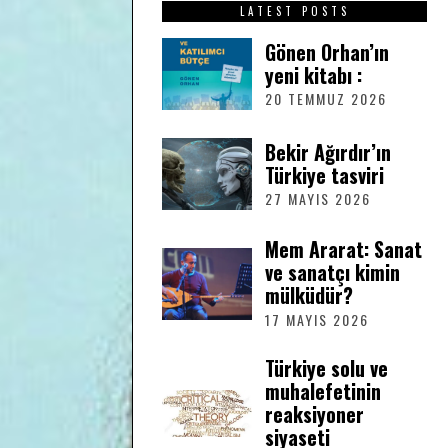
LATEST POSTS
Gönen Orhan’ın
yeni kitabı :
20 TEMMUZ 2026
2
0
T
Bekir Ağırdır’ın
E
Türkiye tasviri
M
M
27 MAYIS 2026
2
U
7
Z
M
Mem Ararat: Sanat
2
A
ve sanatçı kimin
0
Y
2
mülküdür?
I
6
S
17 MAYIS 2026
1
2
7
0
M
Türkiye solu ve
2
A
muhalefetinin
6
Y
reaksiyoner
I
siyaseti
S