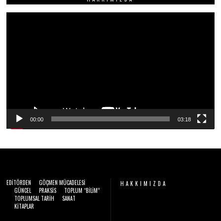
N
2
Video
0
2
oynatıcı
6
00:00
03:18
EDITÖRDEN
GÖÇMEN MÜCADELESI
HAKKIMIZDA
GÜNCEL
PRAKSIS
TOPLUM “BILIM”
TOPLUMSAL TARIH
SANAT
Video
KITAPLAR
oynatıcı