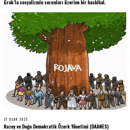
Grok’la sosyalizmin sorunları üzerine bir hasbihal.
M
A
R
T
2
0
2
5
31 OCAK 2025
3
1
Kuzey ve Doğu Demokratik Özerk Yönetimi (DAANES)
O