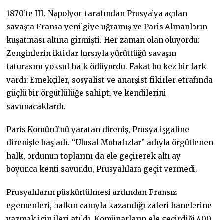
1870’te III. Napolyon tarafından Prusya’ya açılan
savaşta Fransa yenilgiye uğramış ve Paris Almanların
kuşatması altına girmişti. Her zaman olan oluyordu:
Zenginlerin iktidar hırsıyla yürüttüğü savaşın
faturasını yoksul halk ödüyordu. Fakat bu kez bir fark
vardı: Emekçiler, sosyalist ve anarşist fikirler etrafında
güçlü bir örgütlülüğe sahipti ve kendilerini
savunacaklardı.
Paris Komünü’nü yaratan direniş, Prusya işgaline
direnişle başladı. “Ulusal Muhafızlar” adıyla örgütlenen
halk, ordunun toplarını da ele geçirerek altı ay
boyunca kenti savundu, Prusyalılara geçit vermedi.
Prusyalıların püskürtülmesi ardından Fransız
egemenleri, halkın canıyla kazandığı zaferi hanelerine
yazmak için ileri atıldı. Komünarların ele geçirdiği 400