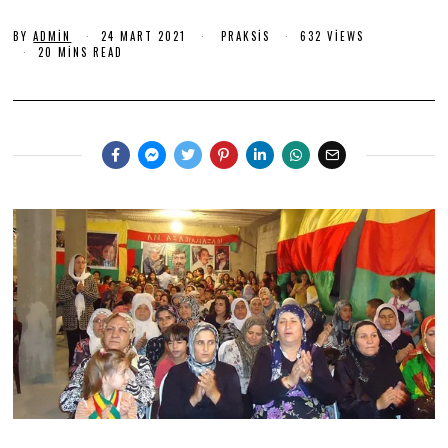
M
BY
ADMIN
24 MART 2021
2
PRAKSIS
632 VIEWS
A
4
20 MINS READ
R
M
T
A
R
2
T
0
2
0
2
2
1
1