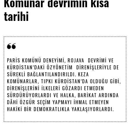
Komünar devrimin kısa
tarihi
PARIS KOMÜNÜ DENEYIMI, ROJAVA DEVRIMI VE
KÜRDISTAN’DAKI ÖZYÖNETIM DIRENIŞLERIYLE DE
SÜREKLI BAĞLANTILANDIRILDI. KEZA
KOMÜNARLAR, TIPKI KÜRDISTAN’DA OLDUĞU GIBI,
DIRENIŞLERINI ILKELERI GÖZARDI ETMEDEN
SÜRDÜRÜYORLARDI VE HALKA, BARIKAT ARDINDA
DÂHI ÖZGÜR SEÇIM YAPMAYI IHMAL ETMEYEN
HAKIKI BIR DEMOKRATLIKLA YAKLAŞIYORLARDI.