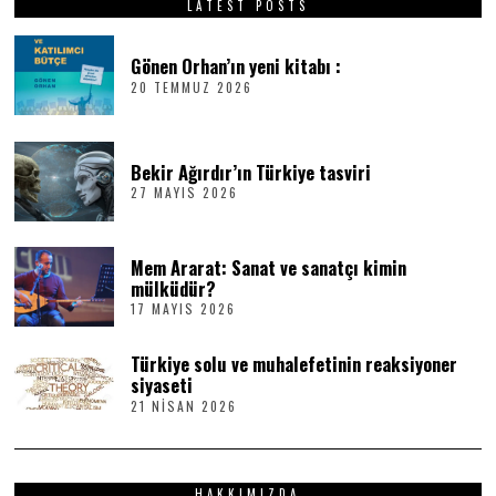
LATEST POSTS
Gönen Orhan’ın yeni kitabı :
20 TEMMUZ 2026
2
0
T
E
M
Bekir Ağırdır’ın Türkiye tasviri
M
27 MAYIS 2026
2
U
7
Z
M
2
A
0
Mem Ararat: Sanat ve sanatçı kimin
Y
2
I
6
mülküdür?
S
17 MAYIS 2026
1
2
7
0
M
2
Türkiye solu ve muhalefetinin reaksiyoner
A
6
Y
siyaseti
I
21 NISAN 2026
2
S
1
2
N
0
I
2
S
6
HAKKIMIZDA
A