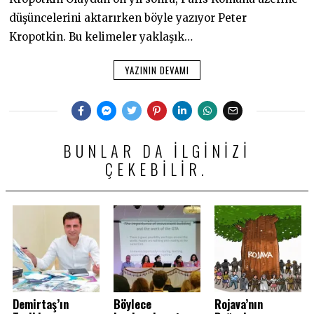
düşüncelerini aktarırken böyle yazıyor Peter
Kropotkin. Bu kelimeler yaklaşık…
YAZININ DEVAMI
BUNLAR DA ILGINIZI
ÇEKEBILIR.
Demirtaş’ın
Böylece
Rojava’nın