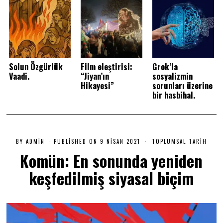
Solun Özgürlük
Film eleştirisi:
Grok’la
Vaadi.
“Jiyan’ın
sosyalizmin
Hikayesi”
sorunları üzerine
bir hasbihal.
BY
ADMIN
PUBLISHED ON
9 NISAN 2021
9
TOPLUMSAL TARIH
N
Komün: En sonunda yeniden
I
S
keşfedilmiş siyasal biçim
A
N
2
0
2
1