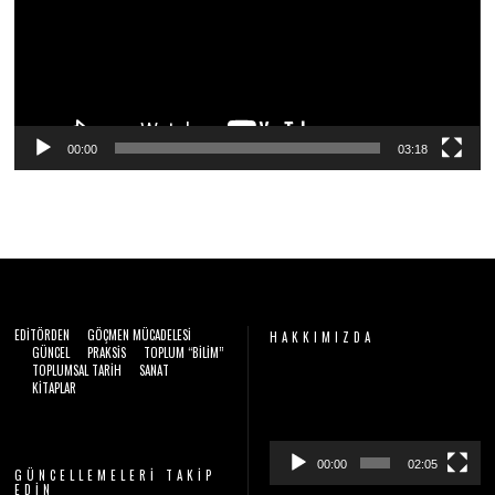
00:00
03:18
EDITÖRDEN
GÖÇMEN MÜCADELESI
HAKKIMIZDA
GÜNCEL
PRAKSIS
TOPLUM “BILIM”
TOPLUMSAL TARIH
SANAT
Video
KITAPLAR
oynatıcı
00:00
02:05
GÜNCELLEMELERI TAKIP
EDIN