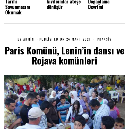
Tarihi
kıvılcımlar ateşe
Doğaçlama
Savunmasını
dönüşür
Devrimi
Okumak
BY
ADMIN
PUBLISHED ON
24 MART 2021
2
PRAKSIS
4
Paris Komünü, Lenin’in dansı ve
M
A
Rojava komünleri
R
T
2
0
2
1