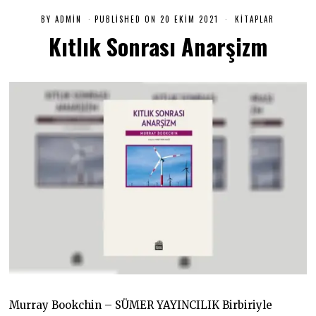
BY
ADMIN
PUBLISHED ON
20 EKIM 2021
2
KITAPLAR
0
Kıtlık Sonrası Anarşizm
E
K
I
M
2
0
2
1
Murray Bookchin – SÜMER YAYINCILIK Birbiriyle