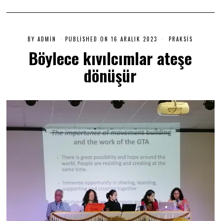
BY
ADMIN
PUBLISHED ON
16 ARALIK 2023
1
PRAKSIS
6
Böylece kıvılcımlar ateşe
A
R
dönüşür
A
L
I
K
2
0
2
3