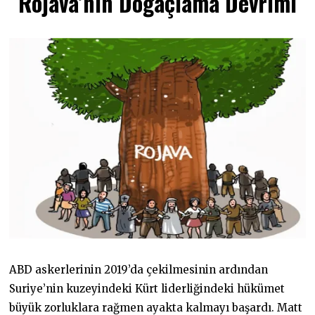
Rojava’nın Doğaçlama Devrimi
K
I
M
2
0
2
3
ABD askerlerinin 2019’da çekilmesinin ardından
Suriye’nin kuzeyindeki Kürt liderliğindeki hükümet
büyük zorluklara rağmen ayakta kalmayı başardı. Matt