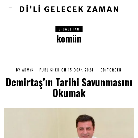
BROWSE TAG
komün
BY
ADMIN
PUBLISHED ON
15 OCAK 2024
1
EDITÖRDEN
5
Demirtaş’ın Tarihi Savunmasını
O
C
Okumak
A
K
2
0
2
4