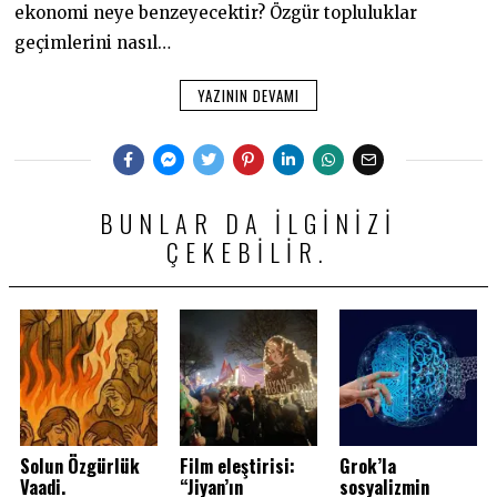
ekonomi neye benzeyecektir? Özgür topluluklar
geçimlerini nasıl…
YAZININ DEVAMI
BUNLAR DA ILGINIZI
ÇEKEBILIR.
Solun Özgürlük
Film eleştirisi:
Grok’la
Vaadi.
“Jiyan’ın
sosyalizmin