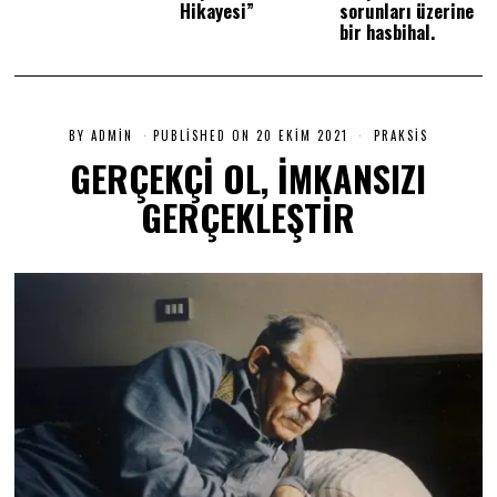
Hikayesi”
sorunları üzerine
bir hasbihal.
BY
ADMIN
PUBLISHED ON
20 EKIM 2021
2
PRAKSIS
0
GERÇEKÇİ OL, İMKANSIZI
E
K
GERÇEKLEŞTİR
I
M
2
0
2
1