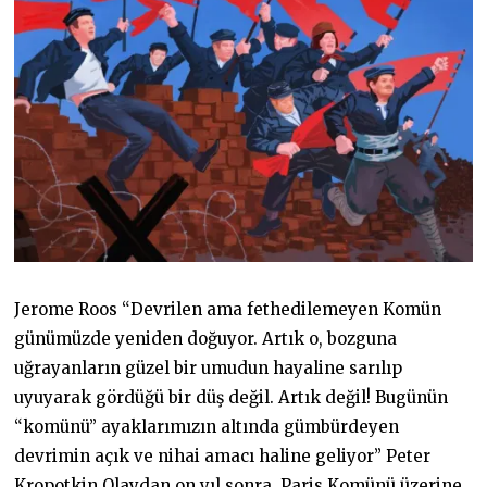
Jerome Roos “Devrilen ama fethedilemeyen Komün
günümüzde yeniden doğuyor. Artık o, bozguna
uğrayanların güzel bir umudun hayaline sarılıp
uyuyarak gördüğü bir düş değil. Artık değil! Bugünün
“komünü” ayaklarımızın altında gümbürdeyen
devrimin açık ve nihai amacı haline geliyor” Peter
Kropotkin Olaydan on yıl sonra, Paris Komünü üzerine