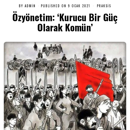
BY
ADMIN
PUBLISHED ON
9 OCAK 2021
7
PRAKSIS
Ş
Özyönetim: ‘Kurucu Bir Güç
U
B
Olarak Komün’
A
T
2
0
2
1