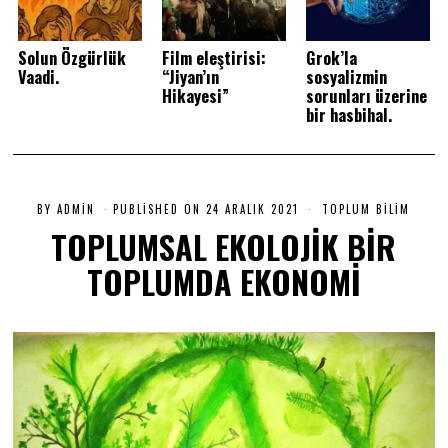
Solun Özgürlük
Film eleştirisi:
Grok’la
Vaadi.
“Jiyan’ın
sosyalizmin
Hikayesi”
sorunları üzerine
bir hasbihal.
BY
ADMIN
PUBLISHED ON
24 ARALIK 2021
2
TOPLUM BILIM
4
TOPLUMSAL EKOLOJİK BİR
A
R
TOPLUMDA EKONOMİ
A
L
I
K
2
0
2
1