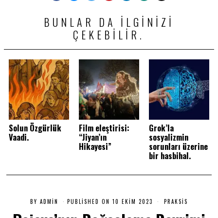
BUNLAR DA ILGINIZI
ÇEKEBILIR.
Solun Özgürlük
Film eleştirisi:
Grok’la
Vaadi.
“Jiyan’ın
sosyalizmin
Hikayesi”
sorunları üzerine
bir hasbihal.
BY
ADMIN
PUBLISHED ON
10 EKIM 2023
1
PRAKSIS
0
E