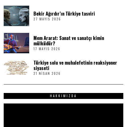
T
E
M
Bekir Ağırdır’ın Türkiye tasviri
M
27 MAYIS 2026
2
U
7
Z
M
2
A
0
Mem Ararat: Sanat ve sanatçı kimin
Y
2
I
6
mülküdür?
S
17 MAYIS 2026
1
2
7
0
M
2
Türkiye solu ve muhalefetinin reaksiyoner
A
6
Y
siyaseti
I
21 NISAN 2026
2
S
1
2
N
0
I
2
S
6
HAKKIMIZDA
A
N
2
Video
0
2
oynatıcı
6