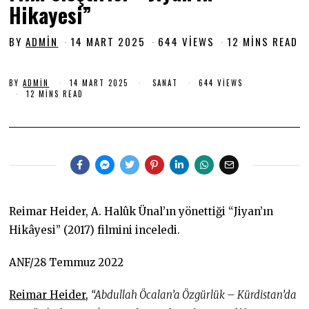
Hikayesi”
BY
ADMIN
14 MART 2025
1
644 VIEWS
12 MINS READ
4
M
BY
ADMIN
14 MART 2025
1
SANAT
644 VIEWS
A
4
12 MINS READ
R
M
T
A
R
2
T
0
2
0
2
2
5
5
Reimar Heider, A. Halûk Ünal’ın yönettiği “Jiyan’ın
Hikâyesi” (2017) filmini inceledi.
ANF/28 Temmuz 2022
Reimar Heider
,
“Abdullah Öcalan’a Özgürlük – Kürdistan’da