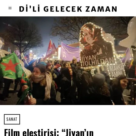
SANAT
Film eleştirisi: “Jiyan’ın