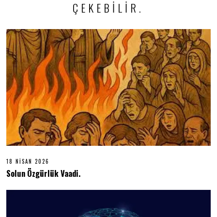
ÇEKEBILIR.
18 NISAN 2026
1
8
Solun Özgürlük Vaadi.
N
I
S
A
N
2