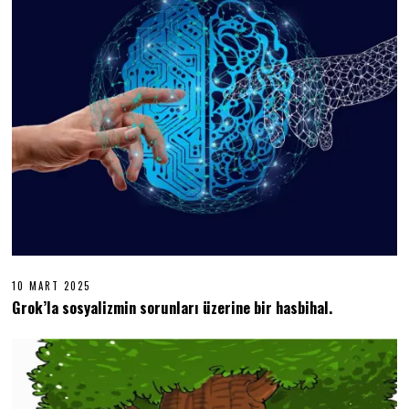
0
2
6
10 MART 2025
1
0
Grok’la sosyalizmin sorunları üzerine bir hasbihal.
M
A
R
T
2
0
2
5