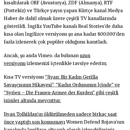
kısaltılarak ORF (Avusturya), ZDF (Almanya), RTF
(Portekiz) ve Türkçe yayın yapan Kürtçe kanal Medya
Haber de dahil olmak üzere çeşitli TV kanallarında
gösterildi. İngiliz YouTube kanalı Real Stories’de daha
kısa olan İngilizce versiyonu şu ana kadar 800.000’den
fazla izlenerek çok popüler olduğunu kanıtladı.
Ancak, şu anda Vimeo. da bulunan
uzun
versiyonu
izlemenizi içtenlikle tavsiye ederim;
Kısa TV versiyonu
“Jiyan: Bir Kadın Gerilla
Savaşçısının Hikayesi”, “Kadın Ordusunun İçinde” ve
“Syrien – Die Frauen-Armee der Kurden” gibi çeşitli
isimler altında mevcuttur.
Jiyan Tolhildan’ın öldürülmeden sadece birkaç saat
önce yaptığı son konuşmayı
Women Defend Rojava’nın
kanalında İngilizce altyazılı olarak izleyebilirsiniz.