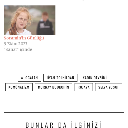
Soramin’in Günlüğü
9 Ekim 2023
"Sanat" içinde
A. ÖCALAN
JIYAN TOLHILDAN
KADIN DEVRIMI
KOMÜNALIZM
MURRAY BOOKCHIN
ROJAVA
SELVA YUSUF
BUNLAR DA ILGINIZI