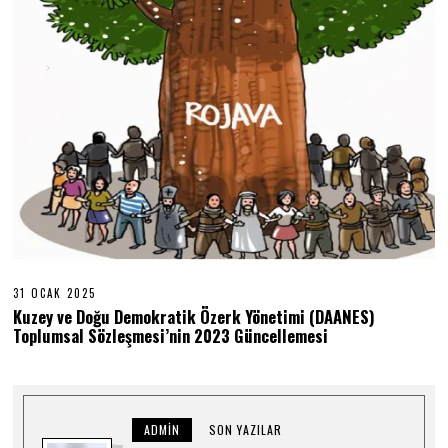
31 OCAK 2025
3
1
Kuzey ve Doğu Demokratik Özerk Yönetimi (DAANES)
O
Toplumsal Sözleşmesi’nin 2023 Güncellemesi
C
A
K
2
0
2
5
ADMIN
SON YAZILAR