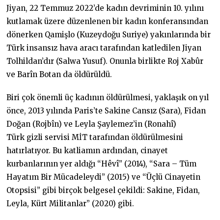
Jiyan, 22 Temmuz 2022’de kadın devriminin 10. yılını
kutlamak üzere düzenlenen bir kadın konferansından
dönerken Qamişlo (Kuzeydoğu Suriye) yakınlarında bir
Türk insansız hava aracı tarafından katledilen Jiyan
Tolhildan’dır (Salwa Yusuf). Onunla birlikte Roj Xabûr
ve Barîn Botan da öldürüldü.
Biri çok önemli üç kadının öldürülmesi, yaklaşık on yıl
önce, 2013 yılında Paris’te Sakine Cansız (Sara), Fidan
Doğan (Rojbîn) ve Leyla Şaylemez’in (Ronahî)
Türk gizli servisi MİT tarafından öldürülmesini
hatırlatıyor. Bu katliamın ardından, cinayet
kurbanlarının yer aldığı “Hêvî” (2014), “Sara – Tüm
Hayatım Bir Mücadeleydi” (2015) ve “Üçlü Cinayetin
Otopsisi” gibi birçok belgesel çekildi: Sakine, Fidan,
Leyla, Kürt Militanlar” (2020) gibi.