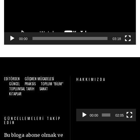
00:00
03:18
EDITÖRDEN
GÖÇMEN MÜCADELESI
HAKKIMIZDA
GÜNCEL
PRAKSIS
TOPLUM “BILIM”
TOPLUMSAL TARIH
SANAT
Video
KITAPLAR
oynatıcı
00:00
02:05
GÜNCELLEMELERI TAKIP
EDIN
Bu bloga abone olmak ve