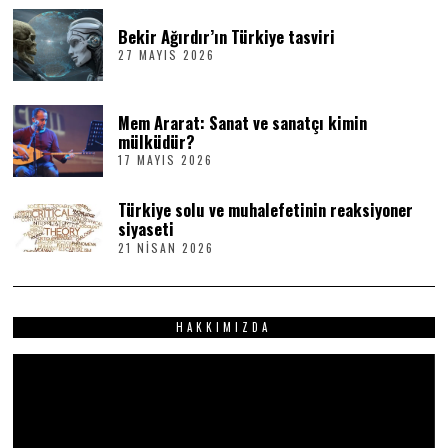
E
M
Bekir Ağırdır’ın Türkiye tasviri
M
27 MAYIS 2026
2
U
7
Z
M
2
A
0
Mem Ararat: Sanat ve sanatçı kimin
Y
2
I
6
mülküdür?
S
17 MAYIS 2026
1
2
7
0
M
2
Türkiye solu ve muhalefetinin reaksiyoner
A
6
Y
siyaseti
I
21 NISAN 2026
2
S
1
2
N
0
I
2
S
6
HAKKIMIZDA
A
N
2
Video
0
2
oynatıcı
6