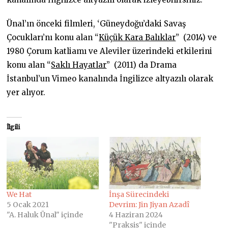
Ünal’ın önceki filmleri, ‘Güneydoğu’daki Savaş
Çocukları’nı konu alan “
Küçük Kara Balıklar
” (2014) ve
1980 Çorum katliamı ve Aleviler üzerindeki etkilerini
konu alan “
Saklı Hayatlar
” (2011) da Drama
İstanbul’un Vimeo kanalında İngilizce altyazılı olarak
yer alıyor.
İlgili
We Hat
İnşa Sürecindeki
5 Ocak 2021
Devrim: Jin Jiyan Azadî
"A. Haluk Ünal" içinde
4 Haziran 2024
"Praksis" içinde