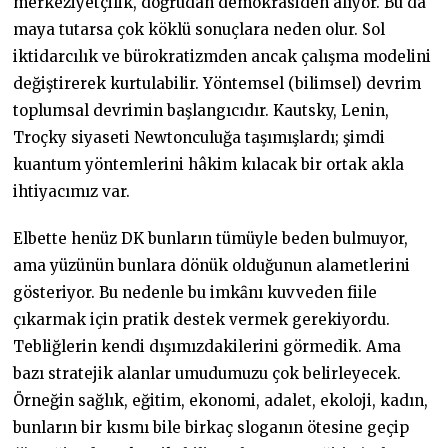
merkeziyetçilik, doğrudan demokrasiden alıyor. Bu da
maya tutarsa çok köklü sonuçlara neden olur. Sol
iktidarcılık ve bürokratizmden ancak çalışma modelini
değiştirerek kurtulabilir. Yöntemsel (bilimsel) devrim
toplumsal devrimin başlangıcıdır. Kautsky, Lenin,
Troçky siyaseti Newtonculuğa taşımışlardı; şimdi
kuantum yöntemlerini hâkim kılacak bir ortak akla
ihtiyacımız var.
Elbette henüz DK bunların tümüyle beden bulmuyor,
ama yüzünün bunlara dönük olduğunun alametlerini
gösteriyor. Bu nedenle bu imkȃnı kuvveden fiile
çıkarmak için pratik destek vermek gerekiyordu.
Tebliğlerin kendi dışımızdakilerini görmedik. Ama
bazı stratejik alanlar umudumuzu çok belirleyecek.
Örneğin sağlık, eğitim, ekonomi, adalet, ekoloji, kadın,
bunların bir kısmı bile birkaç sloganın ötesine geçip