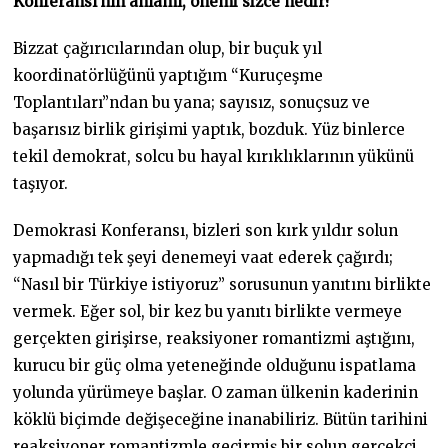
Konferansı’nın anlamı, önemi sizce nedir?
Bizzat çağırıcılarından olup, bir buçuk yıl
koordinatörlüğünü yaptığım “Kuruçeşme
Toplantıları”ndan bu yana; sayısız, sonuçsuz ve
başarısız birlik girişimi yaptık, bozduk. Yüz binlerce
tekil demokrat, solcu bu hayal kırıklıklarının yükünü
taşıyor.
Demokrasi Konferansı, bizleri son kırk yıldır solun
yapmadığı tek şeyi denemeyi vaat ederek çağırdı;
“Nasıl bir Türkiye istiyoruz” sorusunun yanıtını birlikte
vermek. Eğer sol, bir kez bu yanıtı birlikte vermeye
gerçekten girişirse, reaksiyoner romantizmi aştığını,
kurucu bir güç olma yeteneğinde olduğunu ispatlama
yolunda yürümeye başlar. O zaman ülkenin kaderinin
köklü biçimde değişeceğine inanabiliriz. Bütün tarihini
reaksiyoner romantizmle geçirmiş bir solun gerçekçi