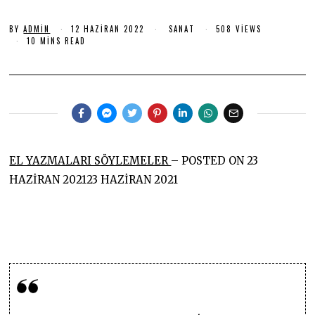
H
A
Z
BY
ADMIN
12 HAZIRAN 2022
1
SANAT
508 VIEWS
2
10 MINS READ
I
H
R
A
Z
A
I
N
R
2
A
N
0
2
2
0
2
2
2
EL YAZMALARI SÖYLEMELER
– POSTED ON 23
HAZİRAN 202123 HAZİRAN 2021