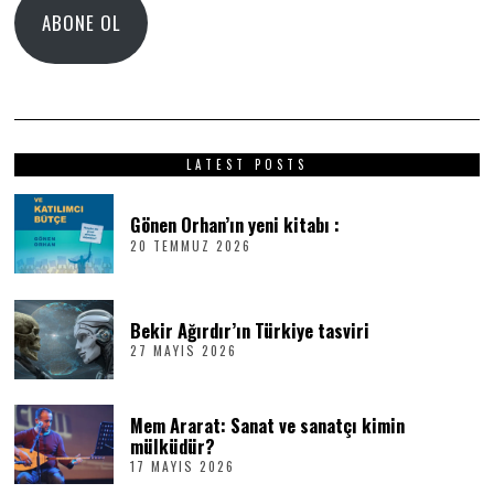
ABONE OL
LATEST POSTS
Gönen Orhan’ın yeni kitabı :
20 TEMMUZ 2026
2
0
T
E
M
Bekir Ağırdır’ın Türkiye tasviri
M
27 MAYIS 2026
2
U
7
Z
M
2
A
0
Mem Ararat: Sanat ve sanatçı kimin
Y
2
I
6
mülküdür?
S
17 MAYIS 2026
1
2
7
0