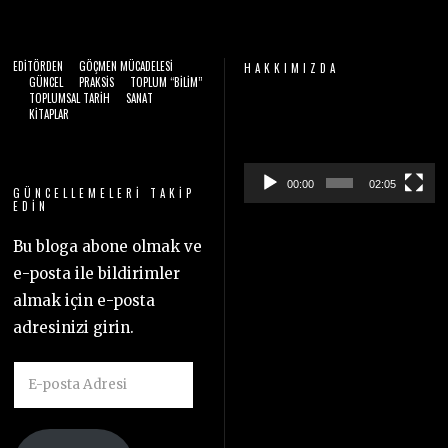
EDITÖRDEN
GÖÇMEN MÜCADELESI
HAKKIMIZDA
GÜNCEL
PRAKSIS
TOPLUM “BILIM”
TOPLUMSAL TARIH
SANAT
Video
KITAPLAR
oynatıcı
00:00
02:05
GÜNCELLEMELERI TAKIP
EDIN
Bu bloga abone olmak ve
e-posta ile bildirimler
almak için e-posta
adresinizi girin.
E-
posta
Adresi