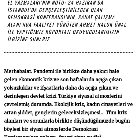
EL YAZMALARI’NIN NOTU: 24 HAZIRAN’DA
İSTANBUL’DA GERÇEKLEŞTIRILECEK OLAN
DEMOKRASI KONFERANSI’NIN, SANAT ÇALIŞMA
ALANI’NDA FAALIYET YÜRÜTEN AHMET HALUK ÜNAL
ILE YAPTIĞIMIZ RÖPORTAJI OKUYUCULARIMIZIN
ILGISINE SUNARIZ.
Merhabalar. Pandemi ile birlikte daha yakıcı hale
gelen ekonomik kriz ve son haftalarda açığa çıkan
yolsuzluklar ve ifşaatlarla daha da açığa çıkan ve
derinleşen devlet krizi Türkiye siyasal atmosferini
çevrelemiş durumda. Ekolojik kriz, kadın cinayetleri ve
artan şiddet, gençlerin geleceksizleşmesi… Tüm kriz
alanları ve sorunlarla birlikte düşündüğümüzde bugün
böylesi bir siyasi atmosferde Demokrasi