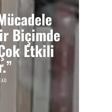
 Mücadele
ir Biçimde
Çok Etkili
r.”
EAD