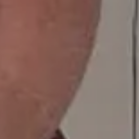
T
O
S
2
0
2
2