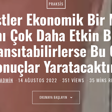
PRAKSIS
stler Ekonomik Bir
ı Çok Daha Etkin B
nsıtabilirlerse Bu 
nuçlar Yaratacaktı
ADMIN
14 AĞUSTOS 2022
1
351 VIEWS
35 MINS R
4
A
OKUMAYA BAŞLAYIN
Ğ
U
S