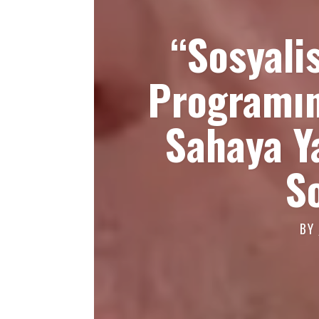
“Sosyali
Programın
Sahaya Ya
So
BY