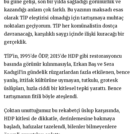
bu güne gelişi, son bir yılda sağladığı görünürlük ve
kazandığı anlam çok farklı. Bu yazının maksadı esas
olarak TİP eleştirisi olmadığı için tartışmaya muhtaç
noktaları geçiyorum. TİP her komünalistin dostça
davranacağı, karşılıklı saygı içinde ilişki kuracağı bir
gerçeklik.
TİP’in, 1995’de ÖDP, 2015’de HDP gibi restorasyoncu
basında görünür kılınmasıyla, Erkan Baş ve Sera
Kadıgil’in gündelik rüzgarlardan fazla etkilenen, bence
yanlış, ittifak kültürüne uymayan, tutkulu, grotesk
üslûpları, hızla ciddi bir kitlesel tepki yarattı. Bence
tartışmanın fitili böyle ateşlendi.
Çoktan unuttuğumuz bu rekabetçi üslup karşısında,
HDP kitlesi de dikkatle, derinlemesine bakmaya
başladı, hafızalar tazelendi, bilenler bilmeyenlere