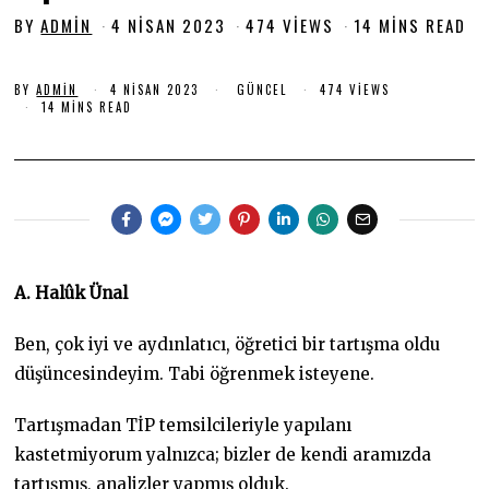
BY
ADMIN
4 NISAN 2023
1
474 VIEWS
14 MINS READ
6
A
BY
ADMIN
4 NISAN 2023
1
GÜNCEL
474 VIEWS
R
6
14 MINS READ
A
A
L
R
A
I
L
K
I
K
2
2
0
0
2
2
3
3
A. Halûk Ünal
Ben, çok iyi ve aydınlatıcı, öğretici bir tartışma oldu
düşüncesindeyim. Tabi öğrenmek isteyene.
Tartışmadan TİP temsilcileriyle yapılanı
kastetmiyorum yalnızca; bizler de kendi aramızda
tartışmış, analizler yapmış olduk.