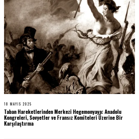
18 MAYIS 2025
1
8
Taban Hareketlerinden Merkezi Hegemonyaya: Anadolu
M
Kongreleri, Sovyetler ve Fransız Komiteleri Üzerine Bir
A
Karşılaştırma
Y
I
S
2