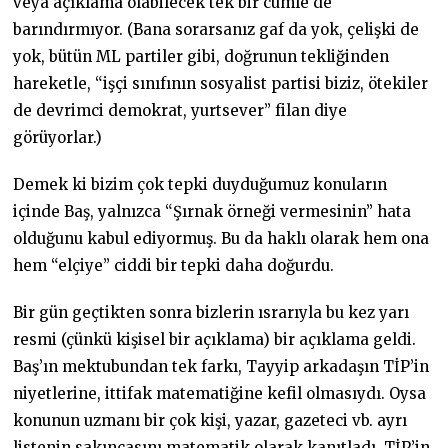
veya açıklama olabilecek tek bir cümle de
barındırmıyor. (Bana sorarsanız gaf da yok, çelişki de
yok, bütün ML partiler gibi, doğrunun tekliğinden
hareketle, “işçi sınıfının sosyalist partisi biziz, ötekiler
de devrimci demokrat, yurtsever” filan diye
görüyorlar.)
Demek ki bizim çok tepki duyduğumuz konuların
içinde Baş, yalnızca “Şırnak örneği vermesinin” hata
olduğunu kabul ediyormuş. Bu da haklı olarak hem ona
hem “elçiye” ciddi bir tepki daha doğurdu.
Bir gün geçtikten sonra bizlerin ısrarıyla bu kez yarı
resmi (çünkü kişisel bir açıklama) bir açıklama geldi.
Baş’ın mektubundan tek farkı, Tayyip arkadaşın TİP’in
niyetlerine, ittifak matematiğine kefil olmasıydı. Oysa
konunun uzmanı bir çok kişi, yazar, gazeteci vb. ayrı
listenin sakıncasını matematik olarak kanıtladı, TİP’in