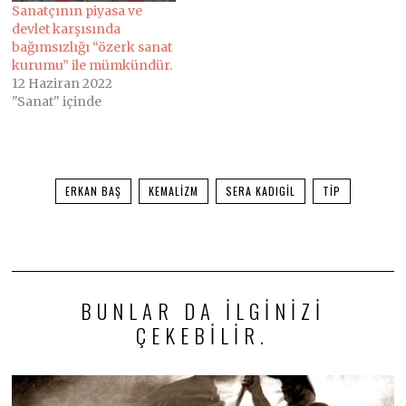
Sanatçının piyasa ve
devlet karşısında
bağımsızlığı “özerk sanat
kurumu” ile mümkündür.
12 Haziran 2022
"Sanat" içinde
ERKAN BAŞ
KEMALIZM
SERA KADIGIL
TİP
BUNLAR DA ILGINIZI
ÇEKEBILIR.