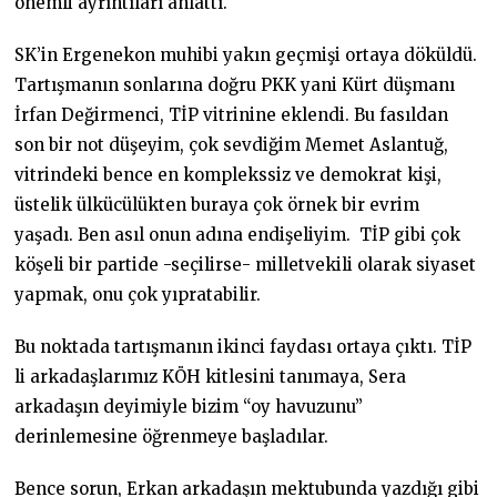
önemli ayrıntıları anlattı.
SK’in Ergenekon muhibi yakın geçmişi ortaya döküldü.
Tartışmanın sonlarına doğru PKK yani Kürt düşmanı
İrfan Değirmenci, TİP vitrinine eklendi. Bu fasıldan
son bir not düşeyim, çok sevdiğim Memet Aslantuğ,
vitrindeki bence en komplekssiz ve demokrat kişi,
üstelik ülkücülükten buraya çok örnek bir evrim
yaşadı. Ben asıl onun adına endişeliyim. TİP gibi çok
köşeli bir partide -seçilirse- milletvekili olarak siyaset
yapmak, onu çok yıpratabilir.
Bu noktada tartışmanın ikinci faydası ortaya çıktı. TİP
li arkadaşlarımız KÖH kitlesini tanımaya, Sera
arkadaşın deyimiyle bizim “oy havuzunu”
derinlemesine öğrenmeye başladılar.
Bence sorun, Erkan arkadaşın mektubunda yazdığı gibi