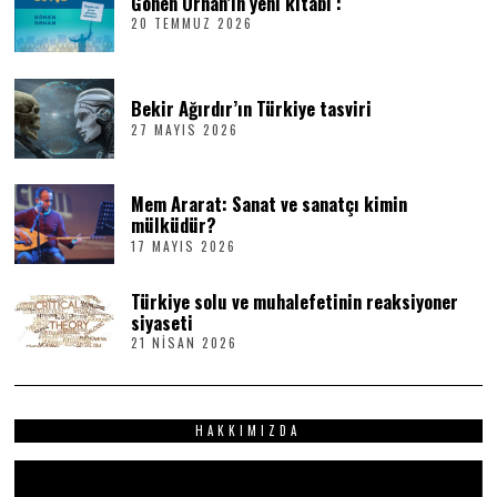
Gönen Orhan’ın yeni kitabı :
20 TEMMUZ 2026
2
0
T
E
M
Bekir Ağırdır’ın Türkiye tasviri
M
27 MAYIS 2026
2
U
7
Z
M
2
A
0
Mem Ararat: Sanat ve sanatçı kimin
Y
2
I
6
mülküdür?
S
17 MAYIS 2026
1
2
7
0
M
2
Türkiye solu ve muhalefetinin reaksiyoner
A
6
Y
siyaseti
I
21 NISAN 2026
2
S
1
2
N
0
I
2
S
6
HAKKIMIZDA
A
N
2
Video
0