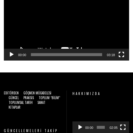
2
oynatıcı
6
00:00
03:18
EDITÖRDEN
GÖÇMEN MÜCADELESI
HAKKIMIZDA
GÜNCEL
PRAKSIS
TOPLUM “BILIM”
TOPLUMSAL TARIH
SANAT
Video
KITAPLAR
oynatıcı
00:00
02:05
GÜNCELLEMELERI TAKIP