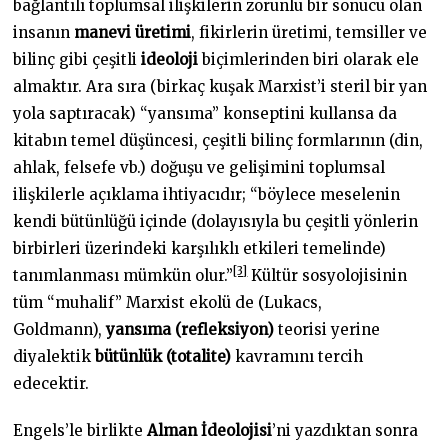
bağlantılı toplumsal ilişkilerin zorunlu bir sonucu olan
insanın
manevi üretimi
, fikirlerin üretimi, temsiller ve
bilinç gibi çeşitli
ideoloji
biçimlerinden biri olarak ele
almaktır. Ara sıra (birkaç kuşak Marxist’i steril bir yan
yola saptıracak) “yansıma” konseptini kullansa da
kitabın temel düşüncesi, çeşitli bilinç formlarının (din,
ahlak, felsefe vb.) doğuşu ve gelişimini toplumsal
ilişkilerle açıklama ihtiyacıdır; “böylece meselenin
kendi bütünlüğü içinde (dolayısıyla bu çeşitli yönlerin
birbirleri üzerindeki karşılıklı etkileri temelinde)
[3]
tanımlanması mümkün olur.”
Kültür sosyolojisinin
tüm “muhalif” Marxist ekolü de (Lukacs,
Goldmann),
yansıma (refleksiyon)
teorisi yerine
diyalektik
bütünlük (totalite)
kavramını tercih
edecektir.
Engels’le birlikte
Alman İdeolojisi
’ni yazdıktan sonra