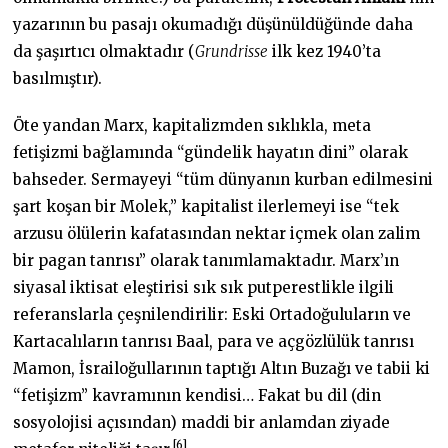
yazarının bu pasajı okumadığı düşünüldüğünde daha
da şaşırtıcı olmaktadır (
Grundrisse
ilk kez 1940’ta
basılmıştır).
Öte yandan Marx, kapitalizmden sıklıkla, meta
fetişizmi bağlamında “gündelik hayatın dini” olarak
bahseder. Sermayeyi “tüm dünyanın kurban edilmesini
şart koşan bir Molek,” kapitalist ilerlemeyi ise “tek
arzusu ölülerin kafatasından nektar içmek olan zalim
bir pagan tanrısı” olarak tanımlamaktadır. Marx’ın
siyasal iktisat eleştirisi sık sık putperestlikle ilgili
referanslarla çeşnilendirilir: Eski Ortadoğuluların ve
Kartacalıların tanrısı Baal, para ve açgözlülük tanrısı
Mamon, İsrailoğullarının taptığı Altın Buzağı ve tabii ki
“fetişizm” kavramının kendisi… Fakat bu dil (din
sosyolojisi açısından) maddi bir anlamdan ziyade
[6]