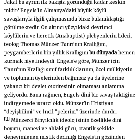
Fakat bu ayrım ilk bakışta göründüğü kadar keskin
midir? Engels’in Almanya’daki büyük köylü
savaşlarıyla ilgili çalışmasında biraz bulanıklaştığı
görülmektedir. On altıncı yüzyıldaki devrimci
köylülerin ve heretik (Anabaptist) plebyenlerin lideri,
teolog Thomas Münzer Tanrı’nın Krallığını,
peygamberlerin bin yıllık Krallığını
bu dünyada
hemen
kurmak niyetindeydi. Engels’e göre, Münzer için
Tanrı’nın Krallığı sınıf farklılıklarının, özel mülkiyetin
ve toplumun üyelerinden bağımsız ya da üyelerine
yabancı bir devlet otoritesinin olmaması anlamına
geliyordu. Buna rağmen, Engels dini bir savaş taktiğine
indirgemede ısrarcı oldu. Münzer’in Hristiyan
“deyişbilimi” ve İncil “pelerini” üzerinde durdu.
[11]
Münzerci Binyılcılık ideolojisinin özellikle dini
boyutu, manevi ve ahlaki gücü, otantik şekilde
deneyimlenen mistik derinliği Engels’in gözünden