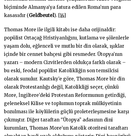
biçiminde Almanya’ya fatura edilen Roma’nın para
kasasıdır (
Geldbeutel
).
[14]
Thomas More ile ilgili kitabı ise daha orijinaldir:
popülist Ortaçağ Hristiyanlığını, kutlama ve şölenlerle
yaşam dolu, eğlenceli ve mutlu bir din olarak, ışıklar
içinde bir cennet bahçesi gibi resmeder. Ütopya’nın
yazarı – modern Cizvitlerden oldukça farklı olarak –
bu eski, feodal popülist Katolikliğin son temsilcisi
olarak sunulur. Kautsky’e göre, Thomas More bir din
olarak Protestanlığı değil, Katolikliği seçer, çünkü
More, İngiltere’deki Protestan Reformunun getirdiği,
geleneksel Kilise ve toplumun toprak mülkiyetinin
bozulması ile köylülerin güçlü proleterleşmesine karşı
çıkmıştır. Diğer taraftan “Ütopya” adasının dini
kurumları, Thomas More’un Katolik otoritesi taraftarı