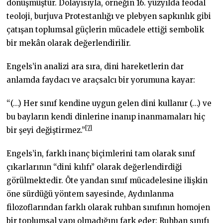
dönüşmüştür. Dolayısıyla, örneğin 16. yüzyılda feodal
teoloji, burjuva Protestanlığı ve plebyen sapkınlık gibi
çatışan toplumsal güçlerin mücadele ettiği sembolik
bir mekân olarak değerlendirilir.
Engels’in analizi ara sıra, dini hareketlerin dar
anlamda faydacı ve araçsalcı bir yorumuna kayar:
“(…) Her sınıf kendine uygun gelen dini kullanır (…) ve
bu bayların kendi dinlerine inanıp inanmamaları hiç
[7]
bir şeyi değiştirmez.”
Engels’in, farklı inanç biçimlerini tam olarak sınıf
çıkarlarının “dini kılıfı” olarak değerlendirdiği
görülmektedir. Öte yandan sınıf mücadelesine ilişkin
öne sürdüğü yöntem sayesinde, Aydınlanma
filozoflarından farklı olarak ruhban sınıfının homojen
bir toplumsal yapı olmadığını fark eder: Ruhban sınıfı