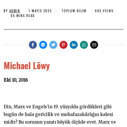
M
A
BY
ADMIN
1 MAYIS 2023
1
TOPLUM BILIM
695 VIEWS
Y
M
65 MINS READ
I
A
S
Y
I
2
S
0
2
0
2
2
3
3
Michael Löwy
Eki 10, 2016
Din, Marx ve Engels’in 19. yüzyılda gördükleri gibi
bugün de hala gericilik ve muhafazakârlığın kalesi
midir? Bu sorunun yanıtı büyük ölçüde evet. Marx ve