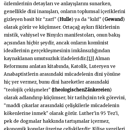
özlemlerinin detayları ve anlayışlarını sunarken,
genellikle dini inanışları, onların toplumsal içeriklerini
gizleyen basit bir “zarf” (
Hulle
) ya da “kılıf” (
Gewand
)
olarak görür ve küçümser. Ortaçağ aykırı fikirlerinin
mistik, vahiysel ve Binyılcı manifestoları, onun bakış
açısından hiçbir şeydir, ancak onların komünist
ideallerinin gerçekleşmesinin imkânsızlığından
kaynaklanan umutsuzluk ifadeleridir.
[13]
Alman
Reformunu anlatan kitabında, Katolik, Luteryen ve
Anabaptistlerin arasındaki mücadelenin dini yönüne
hiç yer vermez, bunu dini hareketler arasındaki
“teolojik çekişmeler”
(theologischenZänkereien
)
olarak adlandırıp küçümser; bir tarihçinin tek görevini,
“maddi çıkarlar arasındaki çelişkilerle mücadelenin
kökenlerine inmek” olarak görür. Luther’in 95 Tez’i,
pek de dogmalar hakkında tartışmalar içermez,
ekonomik konular üzerine çelişkilerdir: Kilise vergileri