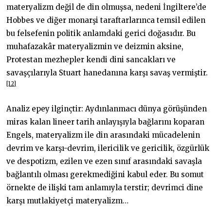
materyalizm değil de din olmuşsa, nedeni İngiltere’de
Hobbes ve diğer monarşi taraftarlarınca temsil edilen
bu felsefenin politik anlamdaki gerici doğasıdır. Bu
muhafazakâr materyalizmin ve deizmin aksine,
Protestan mezhepler kendi dini sancakları ve
savaşçılarıyla Stuart hanedanına karşı savaş vermiştir.
[12]
Analiz epey ilginçtir: Aydınlanmacı dünya görüşünden
miras kalan lineer tarih anlayışıyla bağlarını koparan
Engels, materyalizm ile din arasındaki mücadelenin
devrim ve karşı-devrim, ilericilik ve gericilik, özgürlük
ve despotizm, ezilen ve ezen sınıf arasındaki savaşla
bağlantılı olması gerekmediğini kabul eder. Bu somut
örnekte de ilişki tam anlamıyla terstir; devrimci dine
karşı mutlakiyetçi materyalizm…