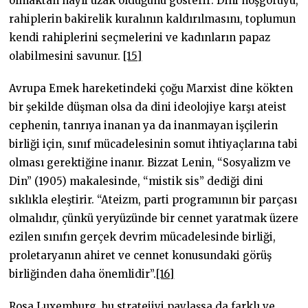
olmaktan hayli uzak olduğunu gösterir: Dini hoşgörüyü,
rahiplerin bakirelik kuralının kaldırılmasını, toplumun
kendi rahiplerini seçmelerini ve kadınların papaz
olabilmesini savunur.
[15]
Avrupa Emek hareketindeki çoğu Marxist dine kökten
bir şekilde düşman olsa da dini ideolojiye karşı ateist
cephenin, tanrıya inanan ya da inanmayan işçilerin
birliği için, sınıf mücadelesinin somut ihtiyaçlarına tabi
olması gerektiğine inanır. Bizzat Lenin, “Sosyalizm ve
Din” (1905) makalesinde, “mistik sis” dediği dini
sıklıkla eleştirir. “Ateizm, parti programının bir parçası
olmalıdır, çünkü yeryüzünde bir cennet yaratmak üzere
ezilen sınıfın gerçek devrim mücadelesinde birliği,
proletaryanın ahiret ve cennet konusundaki görüş
birliğinden daha önemlidir”.
[16]
Rosa Luxemburg, bu stratejiyi paylaşsa da farklı ve