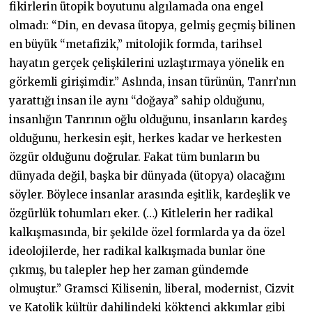
fikirlerin ütopik boyutunu algılamada ona engel
olmadı: “Din, en devasa ütopya, gelmiş geçmiş bilinen
en büyük “metafizik,” mitolojik formda, tarihsel
hayatın gerçek çelişkilerini uzlaştırmaya yönelik en
görkemli girişimdir.” Aslında, insan türünün, Tanrı’nın
yarattığı insan ile aynı “doğaya” sahip olduğunu,
insanlığın Tanrının oğlu olduğunu, insanların kardeş
olduğunu, herkesin eşit, herkes kadar ve herkesten
özgür olduğunu doğrular. Fakat tüm bunların bu
dünyada değil, başka bir dünyada (ütopya) olacağını
söyler. Böylece insanlar arasında eşitlik, kardeşlik ve
özgürlük tohumları eker. (…) Kitlelerin her radikal
kalkışmasında, bir şekilde özel formlarda ya da özel
ideolojilerde, her radikal kalkışmada bunlar öne
çıkmış, bu talepler hep her zaman gündemde
olmuştur.” Gramsci Kilisenin, liberal, modernist, Cizvit
ve Katolik kültür dahilindeki köktenci akkımlar gibi