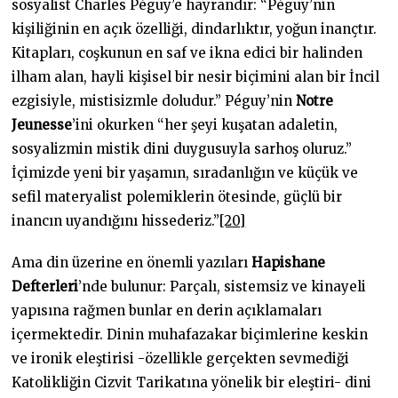
sosyalist Charles Péguy’e hayrandır: “Péguy’nin
kişiliğinin en açık özelliği, dindarlıktır, yoğun inançtır.
Kitapları, coşkunun en saf ve ikna edici bir halinden
ilham alan, hayli kişisel bir nesir biçimini alan bir İncil
ezgisiyle, mistisizmle doludur.” Péguy’nin
Notre
Jeunesse
’ini okurken “her şeyi kuşatan adaletin,
sosyalizmin mistik dini duygusuyla sarhoş oluruz.”
İçimizde yeni bir yaşamın, sıradanlığın ve küçük ve
sefil materyalist polemiklerin ötesinde, güçlü bir
inancın uyandığını hissederiz.”
[20]
Ama din üzerine en önemli yazıları
Hapishane
Defterleri
’nde bulunur: Parçalı, sistemsiz ve kinayeli
yapısına rağmen bunlar en derin açıklamaları
içermektedir. Dinin muhafazakar biçimlerine keskin
ve ironik eleştirisi -özellikle gerçekten sevmediği
Katolikliğin Cizvit Tarikatına yönelik bir eleştiri- dini