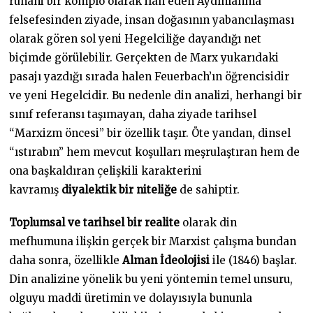
ruhani bir komplo olarak ilan eden Aydınlanma
felsefesinden ziyade, insan doğasının yabancılaşması
olarak gören sol yeni Hegelciliğe dayandığı net
biçimde görülebilir. Gerçekten de Marx yukarıdaki
pasajı yazdığı sırada halen Feuerbach’ın öğrencisidir
ve yeni Hegelcidir. Bu nedenle din analizi, herhangi bir
sınıf referansı taşımayan, daha ziyade tarihsel
“Marxizm öncesi” bir özellik taşır. Öte yandan, dinsel
“ıstırabın” hem mevcut koşulları meşrulaştıran hem de
ona başkaldıran çelişkili karakterini
kavramış
diyalektik bir niteliğe
de sahiptir.
Toplumsal ve tarihsel bir realite
olarak din
mefhumuna ilişkin gerçek bir Marxist çalışma bundan
daha sonra, özellikle
Alman İdeolojisi
ile (1846) başlar.
Din analizine yönelik bu yeni yöntemin temel unsuru,
olguyu maddi üretimin ve dolayısıyla bununla