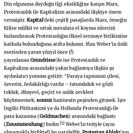
Din olgusuna duyduğu ilgi eksikliğine karşın Marx,
Protestanlık ile Kapitalizm arasındaki ilişkiye önem
vermiştir.
Kapital
’deki çeşitli pasajlarda Marx, örneğin
Kilise mülkü ve ortak meralara el koyma sürecini
hızlandırarak Protestanlığın ilksel sermaye birikimine
katkıda bulunduğuna atıfta bulunur. Max Weber’in ünlü
eserinden yarım yüzyıl önce (!)
yayınlanan
Grundrisse
’de ise Protestanlık ve
Kapitalizm arasındaki yakın bağlantıya ilişkin şu
aydınlatıcı yorumu getirir: “Paraya tapmanın çilesi,
özverisi, fedakârlığı vardır – tutumluluk ve gözü
tokluk, dünyevi, geçici ve anlık zevkleri
küçümsemek;
sonsuz
hazinenin peşinden gitmek. İşte
İngiliz Püritanizmi ya da Hollanda Protestanlığı ile
para kazanma (
Geldmachen
) arasındaki bağlantı
[5]
(
Zusammenhang
) budur.
Weber’in teziyle (aynı
olmamakla birlikte!) bu paralellik,
Protestan Ahlakı
’nın