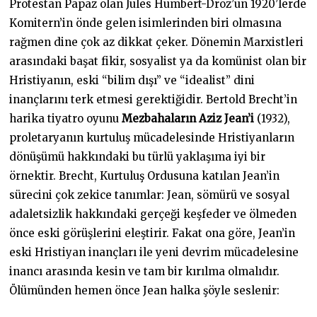
Protestan Papaz olan Jules Humbert-Droz’un 1920’lerde
Komitern’in önde gelen isimlerinden biri olmasına
rağmen dine çok az dikkat çeker. Dönemin Marxistleri
arasındaki başat fikir, sosyalist ya da komünist olan bir
Hristiyanın, eski “bilim dışı” ve “idealist” dini
inançlarını terk etmesi gerektiğidir. Bertold Brecht’in
harika tiyatro oyunu
Mezbahaların Aziz Jean’i
(1932),
proletaryanın kurtuluş mücadelesinde Hristiyanların
dönüşümü hakkındaki bu türlü yaklaşıma iyi bir
örnektir. Brecht, Kurtuluş Ordusuna katılan Jean’in
sürecini çok zekice tanımlar: Jean, sömürü ve sosyal
adaletsizlik hakkındaki gerçeği keşfeder ve ölmeden
önce eski görüşlerini eleştirir. Fakat ona göre, Jean’in
eski Hristiyan inançları ile yeni devrim mücadelesine
inancı arasında kesin ve tam bir kırılma olmalıdır.
Ölümünden hemen önce Jean halka şöyle seslenir: