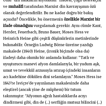
Ünlü “din halkların afyonudur” ifadesi, çoğu destekçisi
ve
muhalifi
tarafından Marxist din kavrayışının özü
olarak değerlendirilir. Bu ne kadar doğru bir bakış
açısıdır? Öncelikle, bu önermenin
özellikle Marxist bir
ifade olmadığını
vurgulamak gerekir. Aynı cümle Kant,
Herder, Feuerbach, Bruno Bauer, Moses Hess ve
Heinrich Heine gibi çeşitli düşünürlerin metinlerinde
bulunabilir. Örneğin Ludwig Börne üzerine yazdığı
makalede (1840) Heine, (ironik biçimde olsa da)
ifadeyi daha olumlu bir anlamda kullanır: “Tatlı ve
uyuşturucu manevi afyon damlalarıyla, bir yudum aşk,
umut ve tevekkül arzusuyla ıstırap içindeki insanların
acı kadehine dökülen dini selamlayın.” Moses Hess ise
1843’te İsviçre’de yayınlanan makalesinde daha
eleştirel (ancak yine de müphem) bir tutum
takınmıştır: “Afyonun ağrılı hastalıklarda acıyı
dindirmesi gibi, din de (…) serfliğin mutsuz bilincini (…)