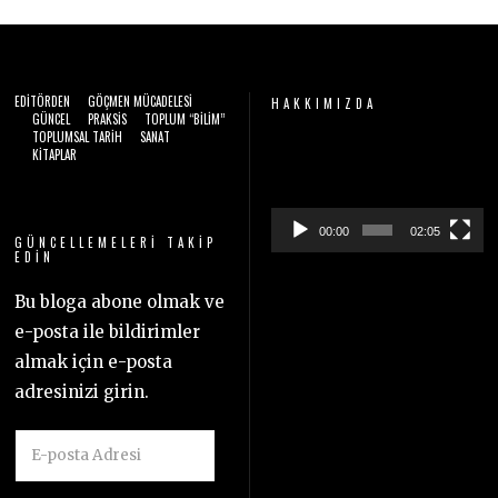
EDITÖRDEN
GÖÇMEN MÜCADELESI
HAKKIMIZDA
GÜNCEL
PRAKSIS
TOPLUM “BILIM”
TOPLUMSAL TARIH
SANAT
Video
KITAPLAR
oynatıcı
00:00
02:05
GÜNCELLEMELERI TAKIP
EDIN
Bu bloga abone olmak ve
e-posta ile bildirimler
almak için e-posta
adresinizi girin.
E-
posta