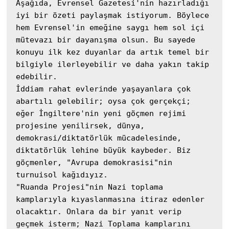
Aşağıda, Evrensel Gazetesi'nin hazırladığı 
iyi bir özeti paylaşmak istiyorum. Böylece 
hem Evrensel'in emeğine saygı hem sol içi 
mütevazı bir dayanışma olsun. Bu sayede 
konuyu ilk kez duyanlar da artık temel bir 
bilgiyle ilerleyebilir ve daha yakın takip 
edebilir.

İddiam rahat evlerinde yaşayanlara çok 
abartılı gelebilir; oysa çok gerçekçi; 
eğer İngiltere'nin yeni göçmen rejimi 
projesine yenilirsek, dünya, 
demokrasi/diktatörlük mücadelesinde, 
diktatörlük lehine büyük kaybeder. Biz 
göçmenler, "Avrupa demokrasisi"nin 
turnuisol kağıdıyız.

"Ruanda Projesi"nin Nazi toplama 
kamplarıyla kıyaslanmasına itiraz edenler 
olacaktır. Onlara da bir yanıt verip 
geçmek isterm; Nazi Toplama kamplarını 