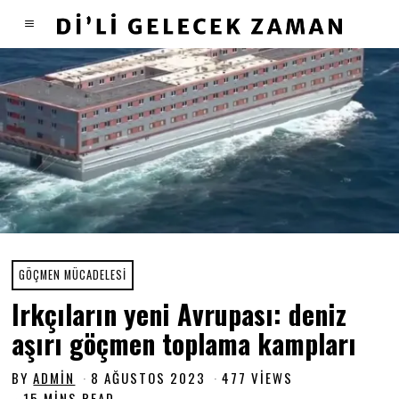
GÖÇMEN MÜCADELESI
Irkçıların yeni Avrupası: deniz
aşırı göçmen toplama kampları
BY
ADMIN
8 AĞUSTOS 2023
7
477 VIEWS
A
15 MINS READ