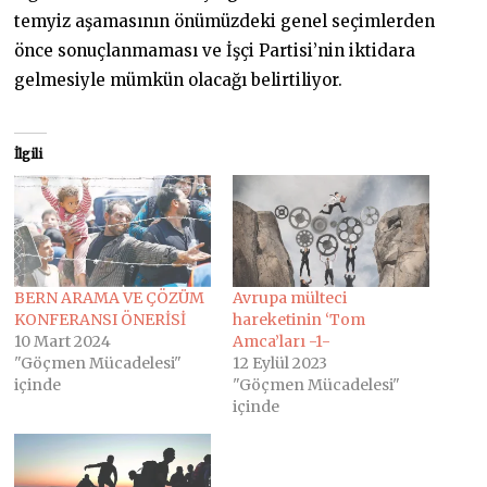
temyiz aşamasının önümüzdeki genel seçimlerden
önce sonuçlanmaması ve İşçi Partisi’nin iktidara
gelmesiyle mümkün olacağı belirtiliyor.
İlgili
BERN ARAMA VE ÇÖZÜM
Avrupa mülteci
KONFERANSI ÖNERİSİ
hareketinin ‘Tom
10 Mart 2024
Amca’ları -1-
"Göçmen Mücadelesi"
12 Eylül 2023
içinde
"Göçmen Mücadelesi"
içinde