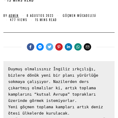
R
A
L
BY
ADMIN
8 AĞUSTOS 2023
7
GÖÇMEN MÜCADELESI
A
477 VIEWS
15 MINS READ
I
R
K
A
L
2
I
0
K
2
2
0
3
2
3
Duymuş olmalısınız İngiliz ırkçılığı, 
bizlere dönük yeni bir planı yürürlüğe 
sokmaya çalışıyor. Nazilerden ders 
çıkartmış olmalılar ki, artık toplama 
kamplarını “kutsal Avrupa” toprakları 
üzerinde görmek istemiyorlar. 

Yeni göçmen toplama kampları artık deniz 
ötesi ülkelerde kurulacak.
