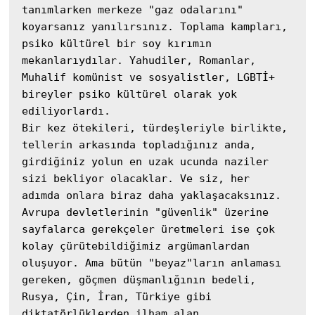
tanımlarken merkeze "gaz odalarını" 
koyarsanız yanılırsınız. Toplama kampları, 
psiko kültürel bir soy kırımın 
mekanlarıydılar. Yahudiler, Romanlar, 
Muhalif komünist ve sosyalistler, LGBTİ+ 
bireyler psiko kültürel olarak yok 
ediliyorlardı. 

Bir kez ötekileri, türdeşleriyle birlikte, 
tellerin arkasında topladığınız anda, 
girdiğiniz yolun en uzak ucunda naziler 
sizi bekliyor olacaklar. Ve siz, her 
adımda onlara biraz daha yaklaşacaksınız. 
Avrupa devletlerinin "güvenlik" üzerine 
sayfalarca gerekçeler üretmeleri ise çok 
kolay çürütebildiğimiz argümanlardan 
oluşuyor. Ama bütün "beyaz"ların anlaması 
gereken, göçmen düşmanlığının bedeli, 
Rusya, Çin, İran, Türkiye gibi 
diktatörlüklerden ilham alan 