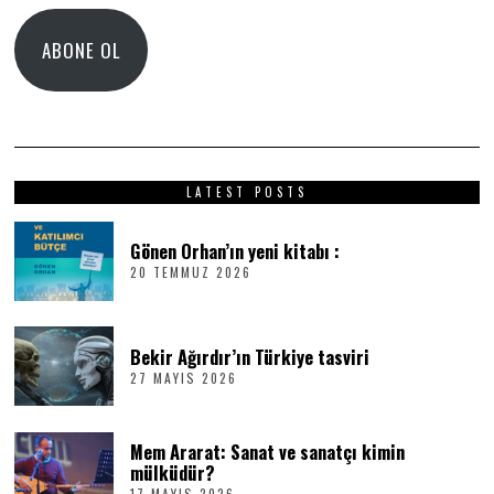
Adresi
ABONE OL
LATEST POSTS
Gönen Orhan’ın yeni kitabı :
20 TEMMUZ 2026
2
0
T
E
M
Bekir Ağırdır’ın Türkiye tasviri
M
27 MAYIS 2026
2
U
7
Z
M
2
A
0
Mem Ararat: Sanat ve sanatçı kimin
Y
2
I
6
mülküdür?
S
17 MAYIS 2026
1