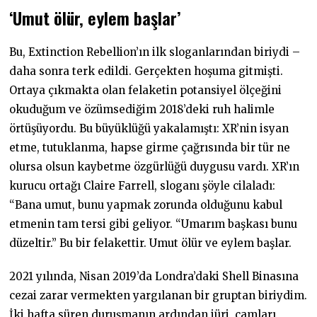
‘Umut ölür, eylem başlar’
Bu, Extinction Rebellion’ın ilk sloganlarından biriydi –
daha sonra terk edildi. Gerçekten hoşuma gitmişti.
Ortaya çıkmakta olan felaketin potansiyel ölçeğini
okuduğum ve özümsediğim 2018’deki ruh halimle
örtüşüyordu. Bu büyüklüğü yakalamıştı: XR’nin isyan
etme, tutuklanma, hapse girme çağrısında bir tür ne
olursa olsun kaybetme özgürlüğü duygusu vardı. XR’ın
kurucu ortağı Claire Farrell, sloganı şöyle cilaladı:
“Bana umut, bunu yapmak zorunda olduğunu kabul
etmenin tam tersi gibi geliyor. “Umarım başkası bunu
düzeltir.” Bu bir felakettir. Umut ölür ve eylem başlar.
2021 yılında, Nisan 2019’da Londra’daki Shell Binasına
cezai zarar vermekten yargılanan bir gruptan biriydim.
İki hafta süren duruşmanın ardından jüri, camları