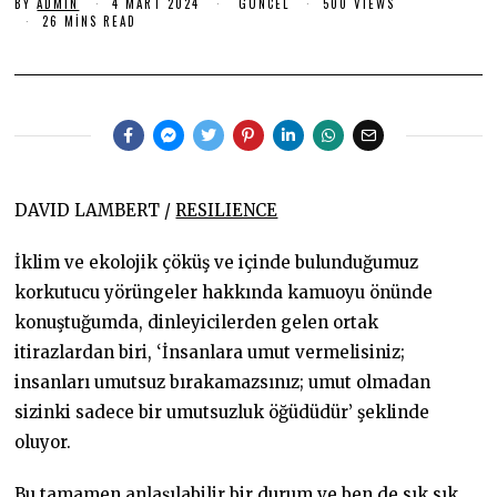
BY
ADMIN
4 MART 2024
4
GÜNCEL
500 VIEWS
R
M
26 MINS READ
T
A
2
R
T
0
2
2
0
2
4
4
DAVID LAMBERT /
RESILIENCE
İklim ve ekolojik çöküş ve içinde bulunduğumuz
korkutucu yörüngeler hakkında kamuoyu önünde
konuştuğumda, dinleyicilerden gelen ortak
itirazlardan biri, ‘İnsanlara umut vermelisiniz;
insanları umutsuz bırakamazsınız; umut olmadan
sizinki sadece bir umutsuzluk öğüdüdür’ şeklinde
oluyor.
Bu tamamen anlaşılabilir bir durum ve ben de sık sık