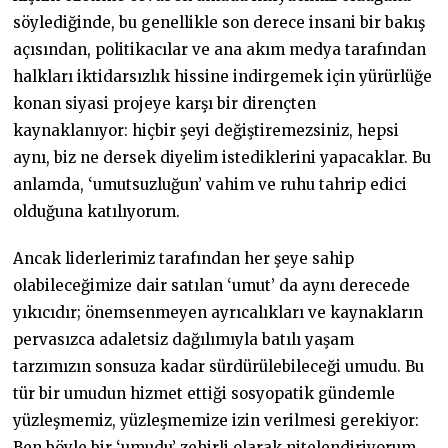
söylediğinde, bu genellikle son derece insani bir bakış
açısından, politikacılar ve ana akım medya tarafından
halkları iktidarsızlık hissine indirgemek için yürürlüğe
konan siyasi projeye karşı bir dirençten
kaynaklanıyor: hiçbir şeyi değiştiremezsiniz, hepsi
aynı, biz ne dersek diyelim istediklerini yapacaklar. Bu
anlamda, ‘umutsuzluğun’ vahim ve ruhu tahrip edici
olduğuna katılıyorum.
Ancak liderlerimiz tarafından her şeye sahip
olabileceğimize dair satılan ‘umut’ da aynı derecede
yıkıcıdır; önemsenmeyen ayrıcalıkları ve kaynakların
pervasızca adaletsiz dağılımıyla batılı yaşam
tarzımızın sonsuza kadar sürdürülebileceği umudu. Bu
tür bir umudun hizmet ettiği sosyopatik gündemle
yüzleşmemiz, yüzleşmemize izin verilmesi gerekiyor:
Ben böyle bir ‘umudu’ zehirli olarak nitelendiriyorum.