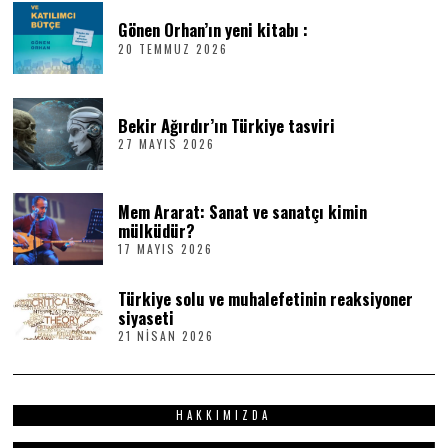
Gönen Orhan’ın yeni kitabı :
20 TEMMUZ 2026
2
0
T
E
M
Bekir Ağırdır’ın Türkiye tasviri
M
27 MAYIS 2026
2
U
7
Z
M
2
A
0
Mem Ararat: Sanat ve sanatçı kimin
Y
2
I
6
mülküdür?
S
17 MAYIS 2026
1
2
7
0
M
2
Türkiye solu ve muhalefetinin reaksiyoner
A
6
Y
siyaseti
I
21 NISAN 2026
2
S
1
2
N
0
I
2
S
6
HAKKIMIZDA
A
N
2