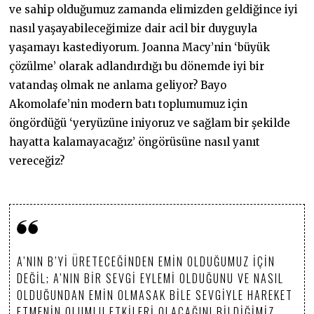
ve sahip olduğumuz zamanda elimizden geldiğince iyi
nasıl yaşayabileceğimize dair acil bir duyguyla
yaşamayı kastediyorum. Joanna Macy’nin ‘büyük
çözülme’ olarak adlandırdığı bu dönemde iyi bir
vatandaş olmak ne anlama geliyor? Bayo
Akomolafe’nin modern batı toplumumuz için
öngördüğü ‘yeryüzüne iniyoruz ve sağlam bir şekilde
hayatta kalamayacağız’ öngörüsüne nasıl yanıt
vereceğiz?
A’NIN B’YI ÜRETECEĞINDEN EMIN OLDUĞUMUZ IÇIN
DEĞIL; A’NIN BIR SEVGI EYLEMI OLDUĞUNU VE NASIL
OLDUĞUNDAN EMIN OLMASAK BILE SEVGIYLE HAREKET
ETMENIN OLUMLU ETKILERI OLACAĞINI BILDIĞIMIZ