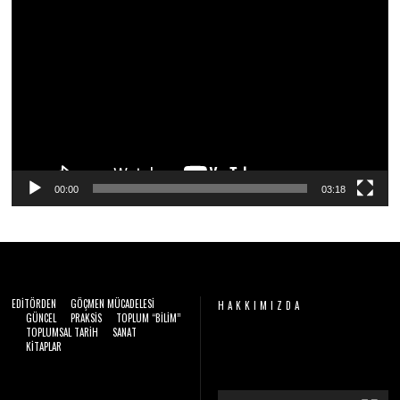
Video
0
2
oynatıcı
6
00:00
03:18
EDITÖRDEN
GÖÇMEN MÜCADELESI
HAKKIMIZDA
GÜNCEL
PRAKSIS
TOPLUM “BILIM”
TOPLUMSAL TARIH
SANAT
Video
KITAPLAR
oynatıcı