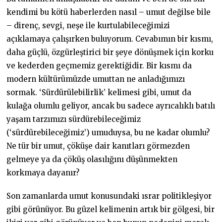
kendimi bu kötü haberlerden nasıl – umut değilse bile
– direnç, sevgi, neşe ile kurtulabileceğimizi
açıklamaya çalışırken buluyorum. Cevabımın bir kısmı,
daha güçlü, özgürleştirici bir şeye dönüşmek için korku
ve kederden geçmemiz gerektiğidir. Bir kısmı da
modern kültürümüzde umuttan ne anladığımızı
sormak. ‘Sürdürülebilirlik’ kelimesi gibi, umut da
kulağa olumlu geliyor, ancak bu sadece ayrıcalıklı batılı
yaşam tarzımızı sürdürebileceğimiz
(‘sürdürebileceğimiz’) umuduysa, bu ne kadar olumlu?
Ne tür bir umut, çöküşe dair kanıtları görmezden
gelmeye ya da çöküş olasılığını düşünmekten
korkmaya dayanır?
Son zamanlarda umut konusundaki ısrar politikleşiyor
gibi görünüyor. Bu güzel kelimenin artık bir gölgesi, bir