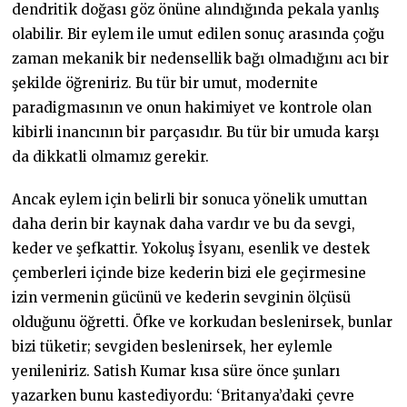
dendritik doğası göz önüne alındığında pekala yanlış
olabilir. Bir eylem ile umut edilen sonuç arasında çoğu
zaman mekanik bir nedensellik bağı olmadığını acı bir
şekilde öğreniriz. Bu tür bir umut, modernite
paradigmasının ve onun hakimiyet ve kontrole olan
kibirli inancının bir parçasıdır. Bu tür bir umuda karşı
da dikkatli olmamız gerekir.
Ancak eylem için belirli bir sonuca yönelik umuttan
daha derin bir kaynak daha vardır ve bu da sevgi,
keder ve şefkattir. Yokoluş İsyanı, esenlik ve destek
çemberleri içinde bize kederin bizi ele geçirmesine
izin vermenin gücünü ve kederin sevginin ölçüsü
olduğunu öğretti. Öfke ve korkudan beslenirsek, bunlar
bizi tüketir; sevgiden beslenirsek, her eylemle
yenileniriz. Satish Kumar kısa süre önce şunları
yazarken bunu kastediyordu: ‘Britanya’daki çevre