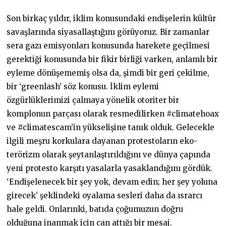
Son birkaç yıldır, iklim konusundaki endişelerin kültür
savaşlarında siyasallaştığını görüyoruz. Bir zamanlar
sera gazı emisyonları konusunda harekete geçilmesi
gerektiği konusunda bir fikir birliği varken, anlamlı bir
eyleme dönüşememiş olsa da, şimdi bir geri çekilme,
bir ‘greenlash’ söz konusu. İklim eylemi
özgürlüklerimizi çalmaya yönelik otoriter bir
komplonun parçası olarak resmedilirken #climatehoax
ve #climatescam’in yükselişine tanık olduk. Gelecekle
ilgili meşru korkulara dayanan protestoların eko-
terörizm olarak şeytanlaştırıldığını ve dünya çapında
yeni protesto karşıtı yasalarla yasaklandığını gördük.
‘Endişelenecek bir şey yok, devam edin; her şey yoluna
girecek’ şeklindeki oyalama sesleri daha da ısrarcı
hale geldi. Onlarınki, batıda çoğumuzun doğru
olduğuna inanmak için can attığı bir mesaj.