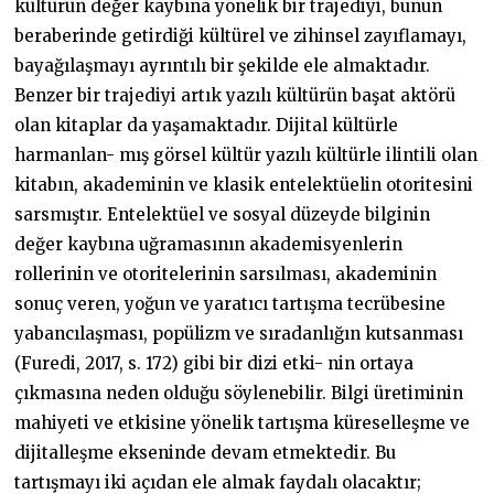
kültürün değer kaybına yönelik bir trajediyi, bunun
beraberinde getirdiği kültürel ve zihinsel zayıflamayı,
bayağılaşmayı ayrıntılı bir şekilde ele almaktadır.
Benzer bir trajediyi artık yazılı kültürün başat aktörü
olan kitaplar da yaşamaktadır. Dijital kültürle
harmanlan- mış görsel kültür yazılı kültürle ilintili olan
kitabın, akademinin ve klasik entelektüelin otoritesini
sarsmıştır. Entelektüel ve sosyal düzeyde bilginin
değer kaybına uğramasının akademisyenlerin
rollerinin ve otoritelerinin sarsılması, akademinin
sonuç veren, yoğun ve yaratıcı tartışma tecrübesine
yabancılaşması, popülizm ve sıradanlığın kutsanması
(Furedi, 2017, s. 172) gibi bir dizi etki- nin ortaya
çıkmasına neden olduğu söylenebilir. Bilgi üretiminin
mahiyeti ve etkisine yönelik tartışma küreselleşme ve
dijitalleşme ekseninde devam etmektedir. Bu
tartışmayı iki açıdan ele almak faydalı olacaktır;