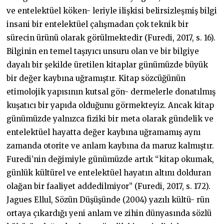
ve entelektüel köken- leriyle ilişkisi belirsizleşmiş bilgi
insani bir entelektüel çalışmadan çok teknik bir
sürecin ürünü olarak görülmektedir (Furedi, 2017, s. 16).
Bilginin en temel taşıyıcı unsuru olan ve bir bilgiye
dayalı bir şekilde üretilen kitaplar günümüzde büyük
bir değer kaybına uğramıştır. Kitap sözcüğünün
etimolojik yapısının kutsal gön- dermelerle donatılmış
kuşatıcı bir yapıda olduğunu görmekteyiz. Ancak kitap
günümüzde yalnızca fiziki bir meta olarak gündelik ve
entelektüel hayatta değer kaybına uğramamış aynı
zamanda otorite ve anlam kaybına da maruz kalmıştır.
Furedi’nin değimiyle günümüzde artık “kitap okumak,
günlük kültürel ve entelektüel hayatın altını dolduran
olağan bir faaliyet addedilmiyor” (Furedi, 2017, s. 172).
Jagues Ellul, Sözün Düşüşünde (2004) yazılı kültü- rün
ortaya çıkardığı yeni anlam ve zihin dünyasında sözlü