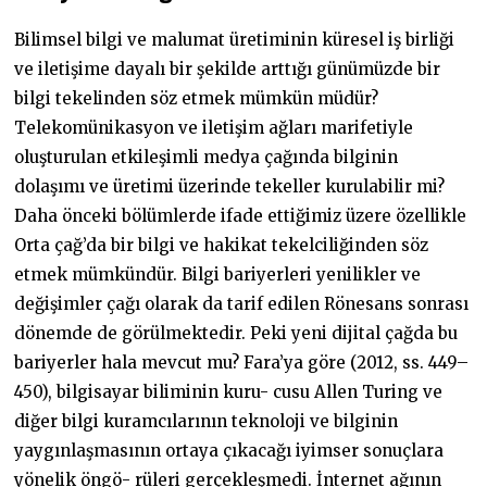
Bilimsel bilgi ve malumat üretiminin küresel iş birliği
ve iletişime dayalı bir şekilde arttığı günümüzde bir
bilgi tekelinden söz etmek mümkün müdür?
Telekomünikasyon ve iletişim ağları marifetiyle
oluşturulan etkileşimli medya çağında bilginin
dolaşımı ve üretimi üzerinde tekeller kurulabilir mi?
Daha önceki bölümlerde ifade ettiğimiz üzere özellikle
Orta çağ’da bir bilgi ve hakikat tekelciliğinden söz
etmek mümkündür. Bilgi bariyerleri yenilikler ve
değişimler çağı olarak da tarif edilen Rönesans sonrası
dönemde de görülmektedir. Peki yeni dijital çağda bu
bariyerler hala mevcut mu? Fara’ya göre (2012, ss. 449–
450), bilgisayar biliminin kuru- cusu Allen Turing ve
diğer bilgi kuramcılarının teknoloji ve bilginin
yaygınlaşmasının ortaya çıkacağı iyimser sonuçlara
yönelik öngö- rüleri gerçekleşmedi. İnternet ağının