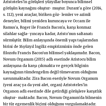
Aristoteles’in görüşleri yüzyıllar boyunca bilimsel
görüşün kaynağını oluştur- muştur. Durant’a göre (2014,
s. 112), yeni araçlar, biriken göz- lemler ve azimli
deneyler, bilimi yeniden kuruncaya ve Occam ile
Ramus’a, Roger ile Francis Bacon’a, karşı konmaz
silahlar sağla- yıncaya kadar, Aristo’nun saltanatı
sürmüştür. Bilim anlayışında önemli yapı taşlarından
birini de 16.yüzyıl İngiliz empirizminin önde gelen
filozofu Francis Bacon’un bilimsel yaklaşımıdır. Bacon,
Novum Organum (2015) adlı eserinde Aristocu bilim
anlayışına da karşı çıkmakta ve gerçek bilginin
kaynağının tümdengelim değil tümevarım olduğunu
savunmaktadır. Zira Bacon eseriyle Novum Organum
(yeni araç ya da yeni alet, organ) Aristoteles’in
Organon adlı eserinde dile getirdiği görüşlere karşıtlık
oluştur- maktadır. Bacon, Novum Organum’da bilmenin
bir tür egemenlik biçimi olduğunu vurgulamaktadır.