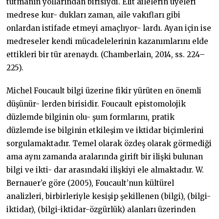
tutmanın yollarından birisiydi. Elit ailelerin üyeleri
medrese kur- dukları zaman, aile vakıfları gibi
onlardan istifade etmeyi amaçlıyor- lardı. Ayan için ise
medreseler kendi mücadelelerinin kazanımlarını elde
ettikleri bir tür arenaydı. (Chamberlain, 2014, ss. 224–
225).
Michel Foucault bilgi üzerine fikir yürüten en önemli
düşünür- lerden birisidir. Foucault epistomolojik
düzlemde bilginin olu- şum formlarını, pratik
düzlemde ise bilginin etkileşim ve iktidar biçimlerini
sorgulamaktadır. Temel olarak özdeş olarak görmediği
ama aynı zamanda aralarında girift bir ilişki bulunan
bilgi ve ikti- dar arasındaki ilişkiyi ele almaktadır. W.
Bernauer’e göre (2005), Foucault’nun kültürel
analizleri, birbirleriyle kesişip şekillenen (bilgi), (bilgi-
iktidar), (bilgi-iktidar-özgürlük) alanları üzerinden