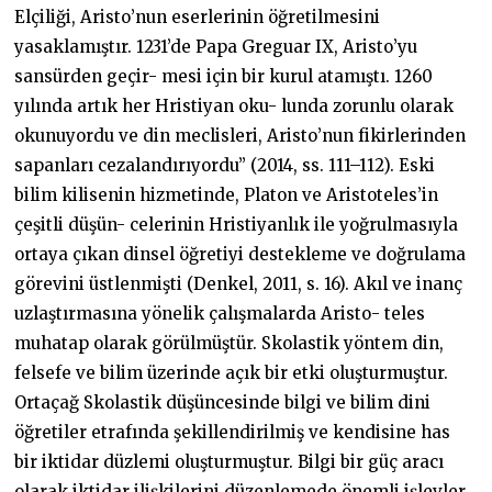
Elçiliği, Aristo’nun eserlerinin öğretilmesini
yasaklamıştır. 1231’de Papa Greguar IX, Aristo’yu
sansürden geçir- mesi için bir kurul atamıştı. 1260
yılında artık her Hristiyan oku- lunda zorunlu olarak
okunuyordu ve din meclisleri, Aristo’nun fikirlerinden
sapanları cezalandırıyordu” (2014, ss. 111–112). Eski
bilim kilisenin hizmetinde, Platon ve Aristoteles’in
çeşitli düşün- celerinin Hristiyanlık ile yoğrulmasıyla
ortaya çıkan dinsel öğretiyi destekleme ve doğrulama
görevini üstlenmişti (Denkel, 2011, s. 16). Akıl ve inanç
uzlaştırmasına yönelik çalışmalarda Aristo- teles
muhatap olarak görülmüştür. Skolastik yöntem din,
felsefe ve bilim üzerinde açık bir etki oluşturmuştur.
Ortaçağ Skolastik düşüncesinde bilgi ve bilim dini
öğretiler etrafında şekillendirilmiş ve kendisine has
bir iktidar düzlemi oluşturmuştur. Bilgi bir güç aracı
olarak iktidar ilişkilerini düzenlemede önemli işlevler