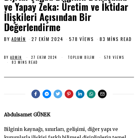
ve Yapay Zeka: Üretim ve İktidar
İlişkileri Açısından Bir
Değerlendirme
BY
ADMIN
27 EKIM 2024
2
578 VIEWS
83 MINS READ
7
E
BY
ADMIN
27 EKIM 2024
2
TOPLUM BILIM
578 VIEWS
K
7
83 MINS READ
I
E
M
K
I
2
M
0
2
0
2
2
4
4
Abdulsamet GÜNEK
Bilginin kaynağı, sınırları, gelişimi, diğer yapı ve
kurumlarla ilişkisi farklı bilimsel disiplinlerin temel