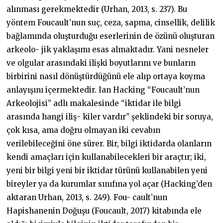
alınması gerekmektedir (Urhan, 2013, s. 237). Bu
yöntem Foucault’nun suç, ceza, sapma, cinsellik, delilik
bağlamında oluşturduğu eserlerinin de özünü oluşturan
arkeolo- jik yaklaşımı esas almaktadır. Yani nesneler
ve olgular arasındaki ilişki boyutlarını ve bunların
birbirini nasıl dönüştürdüğünü ele alıp ortaya koyma
anlayışını içermektedir. Ian Hacking “Foucault’nun
Arkeolojisi” adlı makalesinde “iktidar ile bilgi
arasında hangi iliş- kiler vardır” şeklindeki bir soruya,
çok kısa, ama doğru olmayan iki cevabın
verilebileceğini öne sürer. Bir, bilgi iktidarda olanların
kendi amaçları için kullanabilecekleri bir araçtır; iki,
yeni bir bilgi yeni bir iktidar türünü kullanabilen yeni
bireyler ya da kurumlar sınıfına yol açar (Hacking’den
aktaran Urhan, 2013, s. 249). Fou- cault’nun
Hapishanenin Doğuşu (Foucault, 2017) kitabında ele