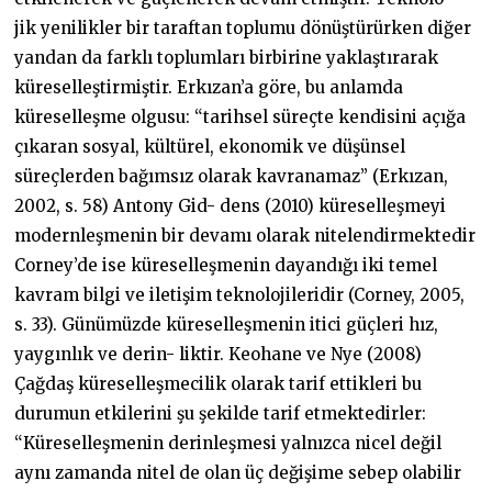
jik yenilikler bir taraftan toplumu dönüştürürken diğer
yandan da farklı toplumları birbirine yaklaştırarak
küreselleştirmiştir. Erkızan’a göre, bu anlamda
küreselleşme olgusu: “tarihsel süreçte kendisini açığa
çıkaran sosyal, kültürel, ekonomik ve düşünsel
süreçlerden bağımsız olarak kavranamaz” (Erkızan,
2002, s. 58) Antony Gid- dens (2010) küreselleşmeyi
modernleşmenin bir devamı olarak nitelendirmektedir
Corney’de ise küreselleşmenin dayandığı iki temel
kavram bilgi ve iletişim teknolojileridir (Corney, 2005,
s. 33). Günümüzde küreselleşmenin itici güçleri hız,
yaygınlık ve derin- liktir. Keohane ve Nye (2008)
Çağdaş küreselleşmecilik olarak tarif ettikleri bu
durumun etkilerini şu şekilde tarif etmektedirler:
“Küreselleşmenin derinleşmesi yalnızca nicel değil
aynı zamanda nitel de olan üç değişime sebep olabilir