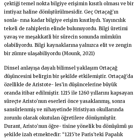
çektiği temel nokta bilgiye erişimin kısıtlı olması ve bir
imtiyaz haline dönüştürülmesidir. Geç Ortaçağ’ın
sonla- rına kadar bilgiye erişim kısıtlıydı. Yayıncılık
tekeli de rahiplerin elinde bulunuyordu. Bilgi üretimi
yavaş ve meşakkatli bir sürecin sonunda mümkün
olabiliyordu. Bilgi kaynaklarına yalnızca elit ve zengin
bir zümre ulaşabiliyordu (Mounk, 2021)
Dinsel anlayışa dayalı bilimsel yaklaşım Ortaçağ
düşüncesini belirgin bir şekilde etkilemiştir. Ortaçağ’da
özellikle de Aristote- les’in düşüncelerine büyük
oranda itibar edilmiştir. 1215 ile 1260 yıllarını kapsayan
süreçte Aristo’nun eserleri önce yasaklanmış, sonra
sansürlenmiş ve nihayetinde Hristiyan okullarında
zorunlu olarak okutulan öğretilere dönüşmüştür.
Durant, Aristo’nun öğre- tisine yönelik bu dönüşümü şu
şekilde izah etmektedir: “1215’te Paris’teki Papalık