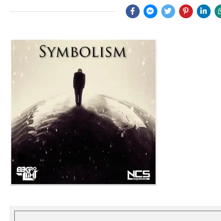
S
I
M
2
0
2
0