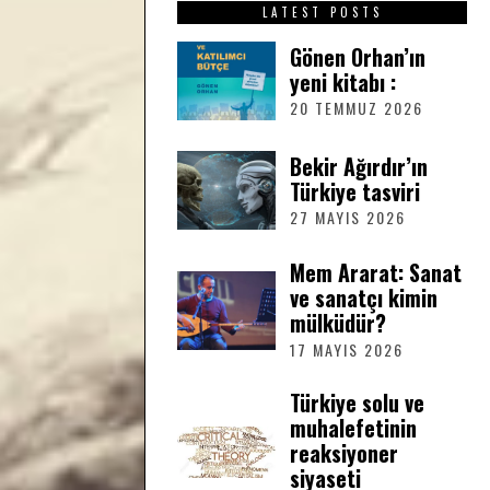
LATEST POSTS
Gönen Orhan’ın
yeni kitabı :
20 TEMMUZ 2026
2
0
T
Bekir Ağırdır’ın
E
Türkiye tasviri
M
M
27 MAYIS 2026
2
U
7
Z
M
Mem Ararat: Sanat
2
A
ve sanatçı kimin
0
Y
2
mülküdür?
I
6
S
17 MAYIS 2026
1
2
7
0
M
Türkiye solu ve
2
A
muhalefetinin
6
Y
reaksiyoner
I
siyaseti
S