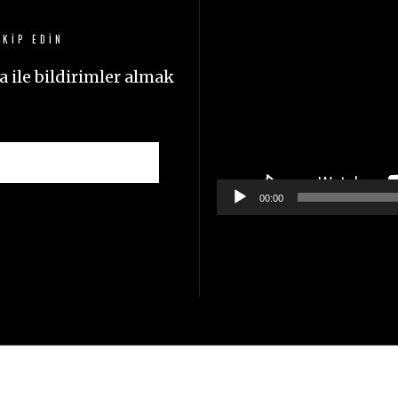
oynatıcı
KIP EDIN
 ile bildirimler almak
00:00