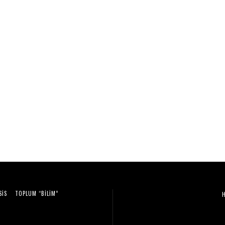
SIS
TOPLUM “BILIM”
Video