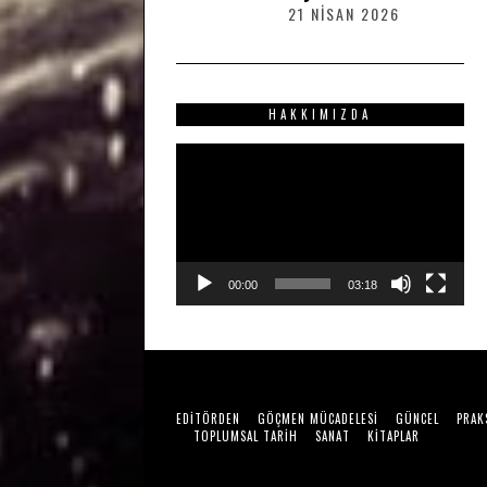
2
21 NISAN 2026
2
0
1
2
N
6
I
S
HAKKIMIZDA
A
N
Video
2
0
oynatıcı
2
6
00:00
03:18
EDITÖRDEN
GÖÇMEN MÜCADELESI
GÜNCEL
PRAK
TOPLUMSAL TARIH
SANAT
KITAPLAR