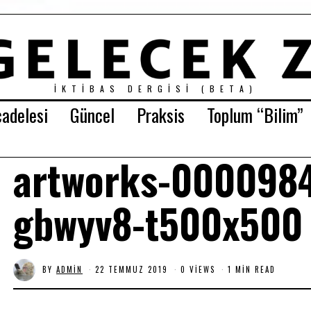
İKTIBAS DERGISI (BETA)
adelesi
Güncel
Praksis
Toplum “Bilim”
artworks-000098
gbwyv8-t500x500
BY
ADMIN
22 TEMMUZ 2019
2
0 VIEWS
1 MIN READ
8
K
A