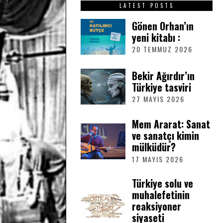
LATEST POSTS
Gönen Orhan’ın
yeni kitabı :
20 TEMMUZ 2026
2
0
T
Bekir Ağırdır’ın
E
Türkiye tasviri
M
M
27 MAYIS 2026
2
U
7
Z
M
Mem Ararat: Sanat
2
A
ve sanatçı kimin
0
Y
2
mülküdür?
I
6
S
17 MAYIS 2026
1
2
7
0
M
Türkiye solu ve
2
A
muhalefetinin
6
Y
reaksiyoner
I
siyaseti
S