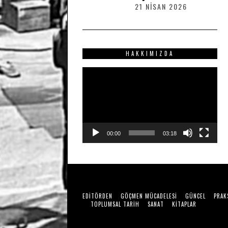
2
21 NISAN 2026
2
0
1
2
N
6
I
S
HAKKIMIZDA
A
N
Video
2
0
oynatıcı
2
6
00:00
03:18
EDITÖRDEN
GÖÇMEN MÜCADELESI
GÜNCEL
PRAK
TOPLUMSAL TARIH
SANAT
KITAPLAR