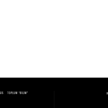
SIS
TOPLUM “BILIM”
Video