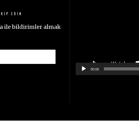
oynatıcı
KIP EDIN
 ile bildirimler almak
00:00