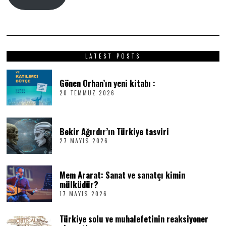
LATEST POSTS
Gönen Orhan’ın yeni kitabı :
20 TEMMUZ 2026
2
0
T
E
M
Bekir Ağırdır’ın Türkiye tasviri
M
27 MAYIS 2026
2
U
7
Z
M
2
A
0
Mem Ararat: Sanat ve sanatçı kimin
Y
2
I
6
mülküdür?
S
17 MAYIS 2026
1
2
7
0
M
2
Türkiye solu ve muhalefetinin reaksiyoner
A
6
Y