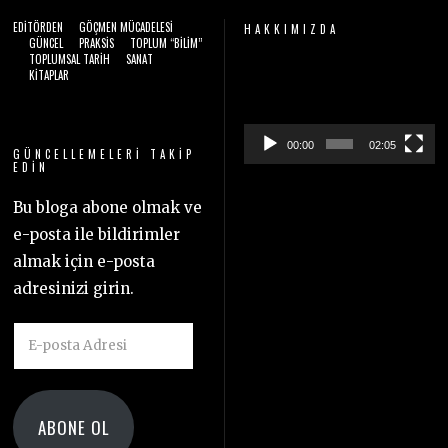
EDITÖRDEN
GÖÇMEN MÜCADELESI
HAKKIMIZDA
GÜNCEL
PRAKSIS
TOPLUM “BILIM”
TOPLUMSAL TARIH
SANAT
Video
KITAPLAR
oynatıcı
00:00
02:05
GÜNCELLEMELERI TAKIP
EDIN
Bu bloga abone olmak ve
e-posta ile bildirimler
almak için e-posta
adresinizi girin.
E-
posta
Adresi
ABONE OL