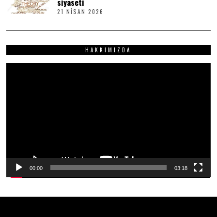
siyaseti
I
21 NISAN 2026
2
S
1
2
N
0
I
2
S
6
HAKKIMIZDA
A
N
2
Video
0
2
oynatıcı
6
00:00
03:18