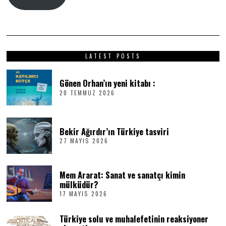
LATEST POSTS
Gönen Orhan’ın yeni kitabı :
20 TEMMUZ 2026
2
0
T
E
M
Bekir Ağırdır’ın Türkiye tasviri
M
27 MAYIS 2026
2
U
7
Z
M
2
A
0
Mem Ararat: Sanat ve sanatçı kimin
Y
2
I
6
mülküdür?
S
17 MAYIS 2026
1
2
7
0
M
2
Türkiye solu ve muhalefetinin reaksiyoner
A
6
Y