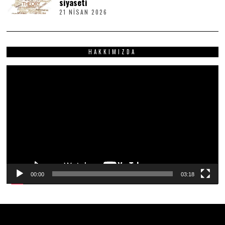
siyaseti
I
21 NISAN 2026
2
S
1
2
N
0
I
2
S
6
HAKKIMIZDA
A
N
2
Video
0
2
oynatıcı
6
00:00
03:18