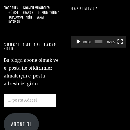
EDITÖRDEN
GÖÇMEN MÜCADELESI
HAKKIMIZDA
GÜNCEL
PRAKSIS
TOPLUM “BILIM”
TOPLUMSAL TARIH
SANAT
Video
KITAPLAR
oynatıcı
00:00
02:05
GÜNCELLEMELERI TAKIP
EDIN
Bu bloga abone olmak ve
e-posta ile bildirimler
almak için e-posta
adresinizi girin.
E-
posta
Adresi
ABONE OL