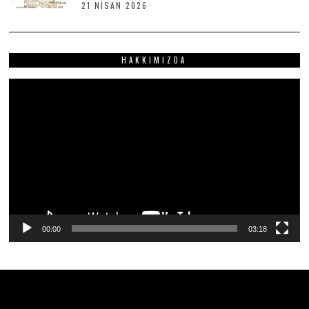
21 NISAN 2026
2
S
1
2
N
0
I
2
S
6
HAKKIMIZDA
A
N
2
Video
0
2
oynatıcı
6
00:00
03:18