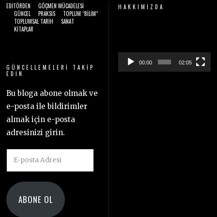
EDITÖRDEN
GÖÇMEN MÜCADELESI
HAKKIMIZDA
GÜNCEL
PRAKSIS
TOPLUM “BILIM”
TOPLUMSAL TARIH
SANAT
Video
KITAPLAR
oynatıcı
00:00
02:05
GÜNCELLEMELERI TAKIP
EDIN
Bu bloga abone olmak ve
e-posta ile bildirimler
almak için e-posta
adresinizi girin.
E-
posta
Adresi
ABONE OL