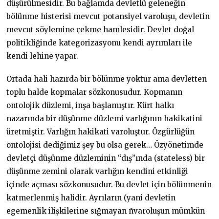
düşürülmesidir. Bu bağlamda devletlû geleneğin
bölünme histerisi mevcut potansiyel varoluşu, devletin
mevcut söylemine çekme hamlesidir. Devlet doğal
politikliğinde kategorizasyonu kendi ayrımları ile
kendi lehine yapar.
Ortada hali hazırda bir bölünme yoktur ama devletten
toplu halde kopmalar sözkonusudur. Kopmanın
ontolojik düzlemi, inşa başlamıştır. Kürt halkı
nazarında bir düşünme düzlemi varlığının hakikatini
üretmiştir. Varlığın hakikati varoluştur. Özgürlüğün
ontolojisi dediğimiz şey bu olsa gerek… Özyönetimde
devletçi düşünme düzleminin “dış”ında (stateless) bir
düşünme zemini olarak varlığın kendini etkinliği
içinde açması sözkonusudur. Bu devlet için bölünmenin
katmerlenmiş halidir. Ayrıların (yani devletin
egemenlik ilişkilerine sığmayan ñvaroluşun mümkün