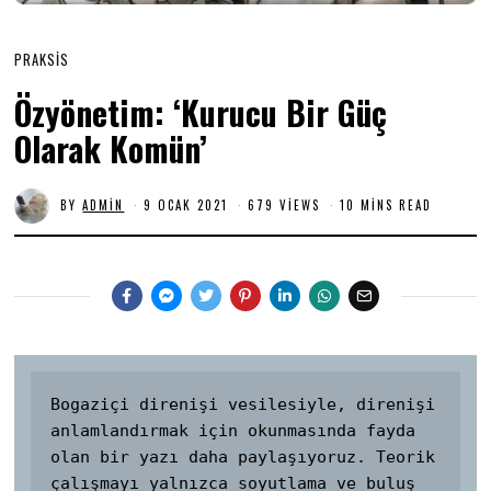
PRAKSIS
Özyönetim: ‘Kurucu Bir Güç
Olarak Komün’
BY
ADMIN
9 OCAK 2021
7
679 VIEWS
10 MINS READ
Ş
U
B
A
T
2
0
2
1
Bogaziçi direnişi vesilesiyle, direnişi 
anlamlandırmak için okunmasında fayda 
olan bir yazı daha paylaşıyoruz. Teorik 
çalışmayı yalnızca soyutlama ve buluş 