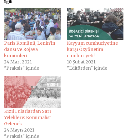
İlgili
Paris Komünü, Lenin’in
Kayyum cumhuriyetine
dansı ve Rojava
karşı Özyönetim
komünleri
cumhuriyeti!
24 Mart 2021
10 Şubat 2021
"Praksis" içinde
"Editörden" içinde
Kızıl Fularlardan Sarı
Yeleklere: Komünalist
Gelenek
24 Mayıs 2021
"Praksis" içinde