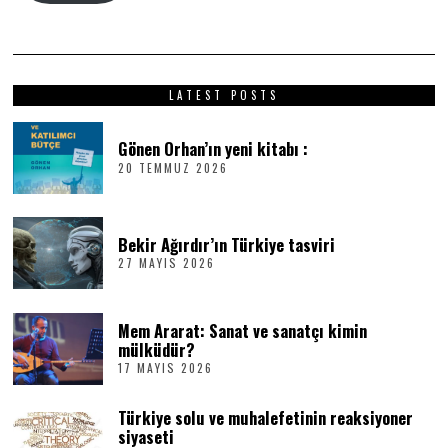
LATEST POSTS
Gönen Orhan’ın yeni kitabı :
20 TEMMUZ 2026
2
0
T
E
M
Bekir Ağırdır’ın Türkiye tasviri
M
27 MAYIS 2026
2
U
7
Z
M
2
A
0
Mem Ararat: Sanat ve sanatçı kimin
Y
2
I
6
mülküdür?
S
17 MAYIS 2026
1
2
7
0
M
2
Türkiye solu ve muhalefetinin reaksiyoner
A
6
Y
siyaseti
I