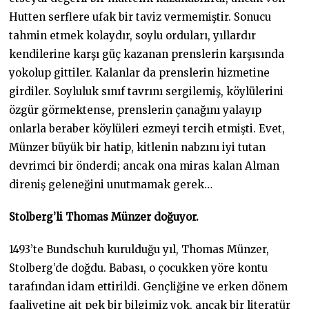
Hutten serflere ufak bir taviz vermemiştir. Sonucu
tahmin etmek kolaydır, soylu orduları, yıllardır
kendilerine karşı güç kazanan prenslerin karşısında
yokolup gittiler. Kalanlar da prenslerin hizmetine
girdiler. Soyluluk sınıf tavrını sergilemiş, köylülerini
özgür görmektense, prenslerin çanağını yalayıp
onlarla beraber köylüleri ezmeyi tercih etmişti. Evet,
Münzer büyük bir hatip, kitlenin nabzını iyi tutan
devrimci bir önderdi; ancak ona miras kalan Alman
direniş geleneğini unutmamak gerek…
Stolberg’li Thomas Münzer do
ğ
uyor.
1493’te Bundschuh kurulduğu yıl, Thomas Münzer,
Stolberg’de doğdu. Babası, o çocukken yöre kontu
tarafından idam ettirildi. Gençliğine ve erken dönem
faaliyetine ait pek bir bilgimiz yok, ancak bir literatür