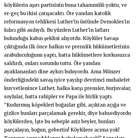
köylülerin aşırı partisinin buna tahammülü yoktu, ve
er-geç bu ikisi çatışacaktı. Öte yandan katolik
reformasyon tehlikesi Luther’in üstünde Demokles’in
kılıcı gibi asılıydı. Bu yüzden Luther’in lafları
bulunduğu kabın şeklini alıyordu. Köylüler Savaşı
çıktığında ilk önce halkın ve prenslik hükümetlerinin
arabuluculuğunu yaptı, hatta hükümetlere korkusuzca
saldırdı, onları sorumlu tuttu. Öte yandan
ayaklananları dine aykırı buluyordu. Ama Münzer
önderliğindeki savaş iyice yayılıp devrimci muhalefet
kuvvetlenince Luther, halka karşı prensler, burjuvalar,
soylular, hatta rahipler ve Papa ile birlik yaptı.
“Kudurmuş köpekleri boğazlar gibi, açıktan açığa ve
gizlice bunları parçalamak gerekir, diye bahsediyordu
köylülerden, İşte bu sebeple aziz beyler, bunları
parçalayın, boğun, gebertin! Köylülere acıma yok!