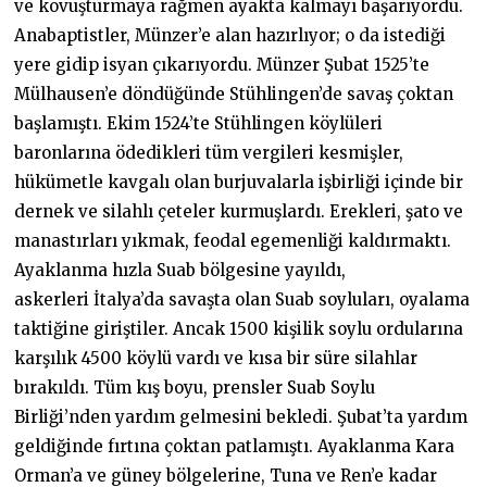
ve kovuşturmaya rağmen ayakta kalmayı başarıyordu.
Anabaptistler, Münzer’e alan hazırlıyor; o da istediği
yere gidip isyan çıkarıyordu. Münzer Şubat 1525’te
Mülhausen’e döndüğünde Stühlingen’de savaş çoktan
başlamıştı. Ekim 1524’te Stühlingen köylüleri
baronlarına ödedikleri tüm vergileri kesmişler,
hükümetle kavgalı olan burjuvalarla işbirliği içinde bir
dernek ve silahlı çeteler kurmuşlardı. Erekleri, şato ve
manastırları yıkmak, feodal egemenliği kaldırmaktı.
Ayaklanma hızla Suab bölgesine yayıldı,
askerleri İtalya’da savaşta olan Suab soyluları, oyalama
taktiğine giriştiler. Ancak 1500 kişilik soylu ordularına
karşılık 4500 köylü vardı ve kısa bir süre silahlar
bırakıldı. Tüm kış boyu, prensler Suab Soylu
Birliği’nden yardım gelmesini bekledi. Şubat’ta yardım
geldiğinde fırtına çoktan patlamıştı. Ayaklanma Kara
Orman’a ve güney bölgelerine, Tuna ve Ren’e kadar