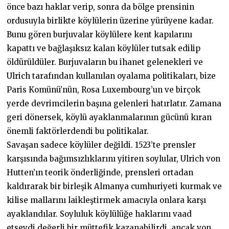
önce bazı haklar verip, sonra da bölge prensinin
ordusuyla birlikte köylülerin üzerine yürüyene kadar.
Bunu gören burjuvalar köylülere kent kapılarını
kapattı ve bağlaşıksız kalan köylüler tutsak edilip
öldürüldüler. Burjuvaların bu ihanet gelenekleri ve
Ulrich tarafından kullanılan oyalama politikaları, bize
Paris Komünü’nün, Rosa Luxembourg’un ve birçok
yerde devrimcilerin başına gelenleri hatırlatır. Zamana
geri dönersek, köylü ayaklanmalarının gücünü kıran
önemli faktörlerdendi bu politikalar.
Savaşan sadece köylüler değildi. 1523’te prensler
karşısında bağımsızlıklarını yitiren soylular, Ulrich von
Hutten’ın teorik önderliğinde, prensleri ortadan
kaldırarak bir birleşik Almanya cumhuriyeti kurmak ve
kilise mallarını laikleştirmek amacıyla onlara karşı
ayaklandılar. Soyluluk köylülüğe haklarını vaad
etseydi değerli bir müttefik kazanabilirdi, ancak von