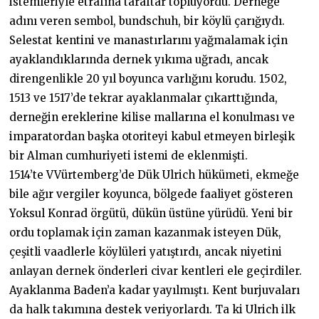
istemleriyle etrafına taraftar topluyordu. Derneğe
adını veren sembol, bundschuh, bir köylü çarığıydı.
Selestat kentini ve manastırlarını yağmalamak için
ayaklandıklarında dernek yıkıma uğradı, ancak
direngenlikle 20 yıl boyunca varlığını korudu. 1502,
1513 ve 1517’de tekrar ayaklanmalar çıkarttığında,
derneğin ereklerine kilise mallarına el konulması ve
imparatordan başka otoriteyi kabul etmeyen birleşik
bir Alman cumhuriyeti istemi de eklenmişti.
1514’te VVürtemberg’de Dük Ulrich hükümeti, ekmeğe
bile ağır vergiler koyunca, bölgede faaliyet gösteren
Yoksul Konrad örgütü, dükün üstüne yürüdü. Yeni bir
ordu toplamak için zaman kazanmak isteyen Dük,
çeşitli vaadlerle köylüleri yatıştırdı, ancak niyetini
anlayan dernek önderleri civar kentleri ele geçirdiler.
Ayaklanma Baden’a kadar yayılmıştı. Kent burjuvaları
da halk takımına destek veriyorlardı. Ta ki Ulrich ilk