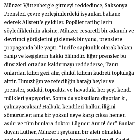
Münzer V/ittenberg’e gitmeyi reddedince, Saksonya
Prensleri çevre yerleşimlerdeki isyanları bahane
ederek Allstett’e geldiler. Popüler tarihçilerin
söylediklerinin aksine, Münzer cesaretli bir adamdı ve
devrimci görüşlerini gizlemek bir yana, prenslere
propaganda bile yaptı. “İncil’e sapkınlık olarak bakan
rahip ve keşişlerin hakkı ölümdür. Eğer prensler bu
dinsizleri ortadan kaldırmayı reddederse, Tanrı
onlardan kılıcı geri alır, çünkü kılıcın kudreti topluluğa
aittir. Hırsızlığın ve tefeciliğin batağı beyler ve
prensler, sudaki, toprakta ve havadaki her şeyi kendi
mülkleri yapıyorlar. Sonra da yoksullara diyorlar ki,
çalmayacaksın! Halbuki kendileri halkın iliğini
sömürürler; ama bir yoksul neye karşı çıksa hemen
asılır ve tüm bunlara doktor Lügner: Amin! der.” Bunları
duyan Luther, Münzer’i şeytanın bir aleti olmakla