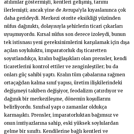
atılımlar göstermişti, kentleri gelişmiş, tarımı
ilerlemişti; ancak yine de Avrupa’yla kıyaslanınca çok
daha gerideydi. Merkezi otorite eksikliği yüzünden
nüfus dağınıktı, dolayısıyla şehirlerin ticari çıkarları
uyuşmuyordu. Kırsal nüfus son derece izoleydi, bunun
tek istisnası yeni gereksinimlerini karşılamak için dışa
açılan soyluluktu, imparatorluk dış ticaretten
soyutlandıkça, kralın bağlaşıkları olan prensler, kendi
ticaretlerini kontrol ettiler ve zenginleştiler; bu da
onları güç sahibi yaptı. Kralın tüm çabalarına rağmen
ortaçağdan kalma sınıf yapısı, üretim ilişkilerindeki
değişmeyi takiben değişiyor, feodalizm çatırdıyor ve
dağınık bir merkezileşme, dönemin koşullarını
belirliyordu. Sınıfsal yapı o zamanlar oldukça
karmaşıktı. Prensler, imparatorluktan bağımsız ve
onun imtiyazlarına sahip, eski yüksek soylulardan
gelme bir sınıftı. Kendilerine bağlı kentleri ve