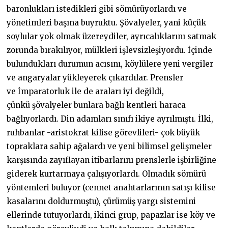
baronlukları istedikleri gibi sömürüyorlardı ve
yönetimleri başına buyruktu. Şövalyeler, yani küçük
soylular yok olmak üzereydiler, ayrıcalıklarını satmak
zorunda bırakılıyor, mülkleri işlevsizleşiyordu. İçinde
bulundukları durumun acısını, köylülere yeni vergiler
ve angaryalar yükleyerek çıkardılar. Prensler
ve İmparatorluk ile de araları iyi değildi,
çünkü şövalyeler bunlara bağlı kentleri haraca
bağlıyorlardı. Din adamları sınıfı ikiye ayrılmıştı. İlki,
ruhbanlar -aristokrat kilise görevlileri- çok büyük
topraklara sahip ağalardı ve yeni bilimsel gelişmeler
karşısında zayıflayan itibarlarını prenslerle işbirliğine
giderek kurtarmaya çalışıyorlardı. Olmadık sömürü
yöntemleri buluyor (cennet anahtarlarının satışı kilise
kasalarını doldurmuştu), çürümüş yargı sistemini
ellerinde tutuyorlardı, ikinci grup, papazlar ise köy ve