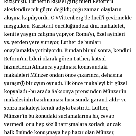
kızışmıştı. Luther’in kişisel girişimleri Reform’u
alevlendirecek güçte değildi; çoğu zaman olayların
akışına kapılıyordu. O VVittenberg’de İncil’i çevirmekle
meşgulken, Karlstadt öncülüğündeki dini muhalefet,
kentte yaygın çalışma yapıyor, Roma’yı, özel ayinleri
vs. yerden yere vuruyor, Luther de bunları
onaylamakla yetiniyordu. Bundan bir yıl sonra, kendini
Reform’un lideri olarak gören Luther; kutsal
hizmetlerin Almanca yapılması konusundaki
makaleleri Münzer ondan önce çıkarınca, dehasına
yaraşır(!) bir oyun oynadı. İlk önce makaleyi bir güzel
kopyaladı -bu arada Saksonya prensinden Münzer’in
makalesinin basılmaması hususunda garanti aldı- ve
sonra makaleyi kendi adıyla bastırttı. Luther,
Münzer’in bu konudaki suçlamalarına hiç cevap
vermedi, onu hep sözlü tartışmalara zorladı; ancak
halk önünde konuşmaya hep hazır olan Münzer,