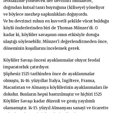
feodalizme yönelecek her devrimci muhalefet,
doğrudan kutsal tanrı buyruğuna (kiliseye) yöneliyor
ve böylece mezhep sapkınlıkları doğuyordu.
Ve bu devrimci ruhun en kuvvetli şekilde vücut bulduğu
köylü önderlerinden biri de Thomas Münzer’di. O
kadar ki, köylüler savaşının onun etkisiyle doruğa
ulaştığı söylenebilir. Münzer’i değerlendirmeden önce,
döneminin koşullarını incelemek gerek.
Köylüler Savaşı öncesi ayaklanmalar oluyor feodal
imparatorluk çatırdıyor.
Şüphesiz 1525 tarihinden önce de ayaklanmalar
olmuştu, 14-16. yüzyıllar İtalya, İngiltere, Fransa,
Macaristan ve Almanya köylülerinin ayaklanmaları ile
doludur. Bunların hepsi bastırılmıştır ve hiçbiri 1525
Köylüler Savaşı kadar düzenli ve geniş yayılımlı
olamamıştır. 14-15. yüzyıl Almanyası sanayi ve ticarette