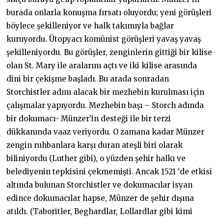
burada onlarla konuşma fırsatı oluyordu; yeni görüşleri
böylece şekilleniyor ve halk takımıyla bağlar
kuruyordu. Ütopyacı komünist görüşleri yavaş yavaş
şekilleniyordu. Bu görüşler, zenginlerin gittiği bir kilise
olan St. Mary ile aralarını açtı ve iki kilise arasında
dini bir çekişme başladı. Bu arada sonradan
Storchistler adını alacak bir mezhebin kurulması için
çalışmalar yapıyordu. Mezhebin başı – Storch adında
bir dokumacı- Münzer’in desteği ile bir terzi
dükkanında vaaz veriyordu. O zamana kadar Münzer
zengin ruhbanlara karşı duran ateşli biri olarak
biliniyordu (Luther gibi), o yüzden şehir halkı ve
belediyenin tepkisini çekmemişti. Ancak 1521 ‘de etkisi
altında bulunan Storchistler ve dokumacılar isyan
edince dokumacılar hapse, Münzer de şehir dışına
atıldı. (Taboritler, Beghardlar, Lollardlar gibi kimi