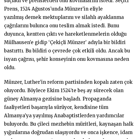
suçladı ve prenslerden onu kovmalarını istedi. Seçici
Prens, 1524 Ağustos’unda Münzer’in eliyle
yazılmış demek mektuplarını ve silahlı ayaklanma
çağrılarını bulunca onu teslim almak istedi. Bunu
duyunca, kentten çıktı ve hareketlenmelerin olduğu
Mülhausen’e gidip ‘Çekiçli Münzer’ adıyla bir bildiri
bastırttı. Bu bildiri o çevrede çok etkili oldu. Ancak bu
isyan çağrısı, şehir konseyinin onu kovmasına neden
oldu.
Münzer, Luther’in reform partisinden kopalı zaten çok
oluyordu. Böylece Ekim 1524’te beş ay sürecek olan
güney Almanya gezisine başladı. Propaganda
faaliyetleri başarıyla sürüyor, kendisine tüm
Almanya’ya yayılmış Anabaptistlerden yardımcılar
buluyordu. Bu çileci mezhebin müritleri, kaynaşan halk
yığınlarına doğrudan ulaşıyordu ve onca işkence, idam