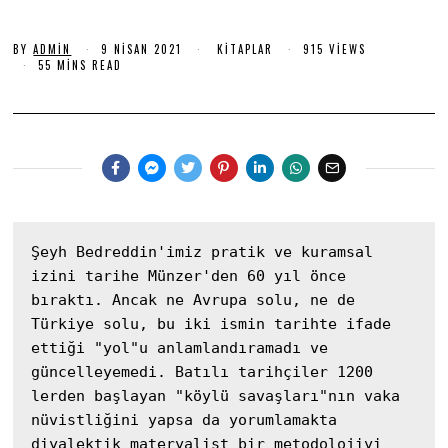
N
I
BY
ADMIN
9 NISAN 2021
9
KITAPLAR
915 VIEWS
S
N
55 MINS READ
A
I
N
S
A
2
N
0
2
0
2
2
1
1
Şeyh Bedreddin'imiz pratik ve kuramsal 
izini tarihe Münzer'den 60 yıl önce 
bıraktı. Ancak ne Avrupa solu, ne de 
Türkiye solu, bu iki ismin tarihte ifade 
ettiği "yol"u anlamlandıramadı ve 
güncelleyemedi. Batılı tarihçiler 1200 
lerden başlayan "köylü savaşları"nın vaka 
nüvistliğini yapsa da yorumlamakta 
diyalektik materyalist bir metodolojiyi 