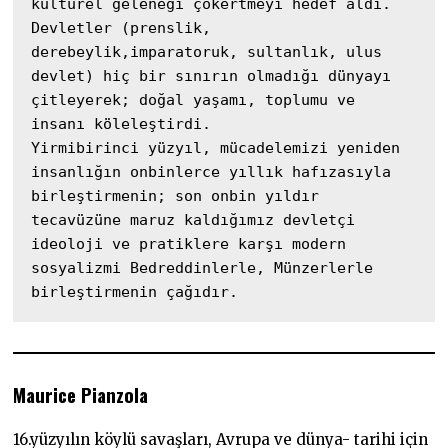
kültürel geleneği çökertmeyi hedef aldı.

Devletler (prenslik, 
derebeylik,imparatoruk, sultanlık, ulus 
devlet) hiç bir sınırın olmadığı dünyayı 
çitleyerek; doğal yaşamı, toplumu ve 
insanı köleleştirdi.

Yirmibirinci yüzyıl, mücadelemizi yeniden 
insanlığın onbinlerce yıllık hafızasıyla 
birleştirmenin; son onbin yıldır 
tecavüzüne maruz kaldığımız devletçi 
ideoloji ve pratiklere karşı modern 
sosyalizmi Bedreddinlerle, Münzerlerle 
birleştirmenin çağıdır.
Maurice Pianzola
16.yüzyılın köylü savaşları, Avrupa ve dünya- tarihi için