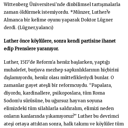
Wittenberg Üniversitesi’nde dinbilimsel tartışmalarla
zaman öldürmek istemiyordu. *Münzer, Luther?e
Almanca bir kelime oyunu yaparak Doktor Lügner
derdi. (Lügner,yalancı)
Luther önce köylülere, sonra kendi partisine ihanet
edip Prenslere yaranıyor.
Luther, 1517’de Reform’a henüz başlarken, yaptığı
muhalefet, burjuva mezhep sapkınlıklarının hiçbirini
dışlamıyordu, henüz olası müttefikleriydi bunlar. O
zamanlar gayet ateşli bir reformcuydu. “Papalara,
diyordu, kardinallere, psikoposlara, tüm Roma
Sodom’u sürüsüne, bu uğursuz hayvan soyuna
elimizdeki tüm silahlarla saldıralım, elimizi neden
onların kanlarında yıkamıyoruz?” Luther bu devrimci
ateşi ortaya attıktan sonra, halk takımı ve köylüler tüm