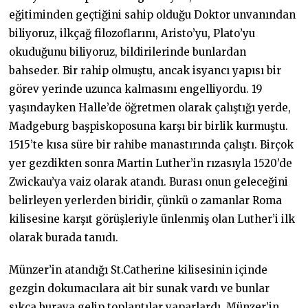
eğitiminden geçtiğini sahip olduğu Doktor unvanından
biliyoruz, ilkçağ filozoflarını, Aristo’yu, Plato’yu
okuduğunu biliyoruz, bildirilerinde bunlardan
bahseder. Bir rahip olmuştu, ancak isyancı yapısı bir
görev yerinde uzunca kalmasını engelliyordu. 19
yaşındayken Halle’de öğretmen olarak çalıştığı yerde,
Madgeburg başpiskoposuna karşı bir birlik kurmuştu.
1515’te kısa süre bir rahibe manastırında çalıştı. Birçok
yer gezdikten sonra Martin Luther’in rızasıyla 1520’de
Zwickau’ya vaiz olarak atandı. Burası onun geleceğini
belirleyen yerlerden biridir, çünkü o zamanlar Roma
kilisesine karşıt görüşleriyle ünlenmiş olan Luther’i ilk
olarak burada tanıdı.
Münzer’in atandığı St.Catherine kilisesinin içinde
gezgin dokumacılara ait bir sunak vardı ve bunlar
sıkça buraya gelip toplantılar yaparlardı. Münzer’in