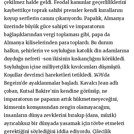
çekilmez halde geldi. Feodal kanunlar geçerliliklerini
kaybettikçe toprak sahibi prensler kendi kurallarını
koyup serflerin canını çıkarıyordu. Papalık, Almanya
üzerinde büyük güce sahipti ve imparatorun
bağlaşıklarından vergi toplaması gibi, papa da
Almanya kiliselerinden para toplardı. Bu durum
halkın, şehirlerin ve soyluluğun katolik din adamlarına
duyduğu nefreti -son ikisinin kıskançlığını körükledi.
Soyluluğun içine milliyetçilik kıvılcımları düşmüştü.
Koşullar devrimci hareketleri tetikledi. 1476’da
Begeim’de ayaklanmalar başladı. Kavalcı Jean adlı
çoban, Kutsal Bakire’nin kendine görünüp, ne
imparatorun ne papanın artık hükmetmeyeceğini,
kimsenin komşusundan zengin olamayacağını,
insanların dünya zevklerini bırakıp (dans, müzik)
ayrıcalıksız bir dünyada yasamak için tövbe etmeleri
gerektiğini söylediğini iddia ediyordu. Çilecilik