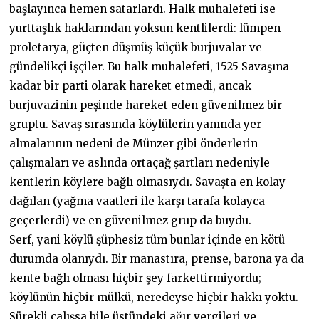
başlayınca hemen satarlardı. Halk muhalefeti ise
yurttaşlık haklarından yoksun kentlilerdi: lümpen-
proletarya, güçten düşmüş küçük burjuvalar ve
gündelikçi işçiler. Bu halk muhalefeti, 1525 Savaşına
kadar bir parti olarak hareket etmedi, ancak
burjuvazinin peşinde hareket eden güvenilmez bir
gruptu. Savaş sırasında köylülerin yanında yer
almalarının nedeni de Münzer gibi önderlerin
çalışmaları ve aslında ortaçağ şartları nedeniyle
kentlerin köylere bağlı olmasıydı. Savaşta en kolay
dağılan (yağma vaatleri ile karşı tarafa kolayca
geçerlerdi) ve en güvenilmez grup da buydu.
Serf, yani köylü şüphesiz tüm bunlar içinde en kötü
durumda olanıydı. Bir manastıra, prense, barona ya da
kente bağlı olması hiçbir şey farkettirmiyordu;
köylünün hiçbir mülkü, neredeyse hiçbir hakkı yoktu.
Sürekli çalışsa bile üstündeki ağır vergileri ve