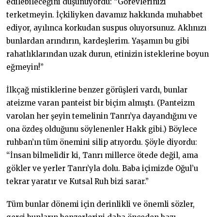
edilebileceğini düşünüyordu: “Görevlerinizi
terketmeyin. İçkiliyken davamız hakkında muhabbet
ediyor, ayılınca korkudan suspus oluyorsunuz. Aklınızı
bunlardan arındırın, kardeşlerim. Yaşamın bu gibi
rahatlıklarından uzak durun, etinizin isteklerine boyun
eğmeyin!”
İlkçağ mistiklerine benzer görüşleri vardı, bunlar
ateizme varan panteist bir biçim almıştı. (Panteizm
varolan her şeyin temelinin Tanrı’ya dayandığını ve
ona özdeş olduğunu söylenenler Hakk gibi.) Böylece
ruhban’ın tüm önemini silip atıyordu. Şöyle diyordu:
“İnsan bilmelidir ki, Tanrı millerce ötede değil, ama
gökler ve yerler Tanrı’yla dolu. Baba içimizde Oğul’u
tekrar yaratır ve Kutsal Ruh bizi sarar.”
Tüm bunlar dönemi için derinlikli ve önemli sözler,