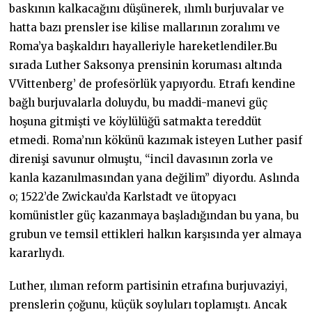
baskının kalkacağını düşünerek, ılımlı burjuvalar ve
hatta bazı prensler ise kilise mallarının zoralımı ve
Roma’ya başkaldırı hayalleriyle hareketlendiler.Bu
sırada Luther Saksonya prensinin koruması altında
VVittenberg’ de profesörlük yapıyordu. Etrafı kendine
bağlı burjuvalarla doluydu, bu maddi-manevi güç
hoşuna gitmişti ve köylülüğü satmakta tereddüt
etmedi. Roma’nın kökünü kazımak isteyen Luther pasif
direnişi savunur olmuştu, “incil davasının zorla ve
kanla kazanılmasından yana değilim” diyordu. Aslında
o; 1522’de Zwickau’da Karlstadt ve ütopyacı
komünistler güç kazanmaya başladığından bu yana, bu
grubun ve temsil ettikleri halkın karşısında yer almaya
kararlıydı.
Luther, ılıman reform partisinin etrafına burjuvaziyi,
prenslerin çoğunu, küçük soyluları toplamıştı. Ancak