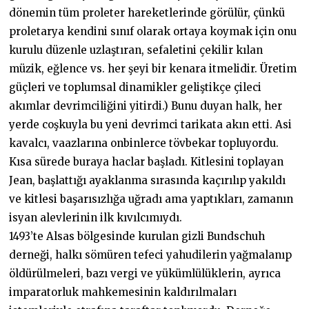
dönemin tüm proleter hareketlerinde görülür, çünkü
proletarya kendini sınıf olarak ortaya koymak için onu
kurulu düzenle uzlaştıran, sefaletini çekilir kılan
müzik, eğlence vs. her şeyi bir kenara itmelidir. Üretim
güçleri ve toplumsal dinamikler geliştikçe çileci
akımlar devrimciliğini yitirdi.) Bunu duyan halk, her
yerde coşkuyla bu yeni devrimci tarikata akın etti. Asi
kavalcı, vaazlarına onbinlerce tövbekar topluyordu.
Kısa sürede buraya haclar başladı. Kitlesini toplayan
Jean, başlattığı ayaklanma sırasında kaçırılıp yakıldı
ve kitlesi başarısızlığa uğradı ama yaptıkları, zamanın
isyan alevlerinin ilk kıvılcımıydı.
1493’te Alsas bölgesinde kurulan gizli Bundschuh
derneği, halkı sömüren tefeci yahudilerin yağmalanıp
öldürülmeleri, bazı vergi ve yükümlülüklerin, ayrıca
imparatorluk mahkemesinin kaldırılmaları