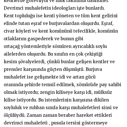
kentlerde görevliydi ve halk takımına dahildiler.
Devrimci muhalefetin ideologları işte bunlardı.
Kent topluluğu ise kenti yöneten ve tüm kent gelirini
elinde tutan eşraf ve burjuvalardan oluşurdu. Eşraf,
civar köyleri ve kent komününü tefecilikle, komünün
otlaklarını gaspederek ve bunun gibi
ortaçağ yöntemleriyle sömüren ayrıcalıklı soylu
ailelerden oluşurdu. Bu sınıfın en çok çekiştiği
kesim şövalyelerdi, çünkü bunlar gelişen kentler ve
prensler karşısında güçten düşmüştü. Burjuva
muhalefet ise gelişmekte idi ve artan gücü
oranında şehirde temsil edilmek, sömürüde pay sahibi
olmak istiyordu; zengin kiliseye karşı idi, mülksüz
kilise istiyordu. Bu istemlerinin karşısına dikilen
soyluluk ve ruhban sınıfa karşı muhalefetleri sinsi ve
ölçülüydü. Zaman zaman beraber hareket ettikleri
devrimci muhalefeti , pusula tersini göstermeye