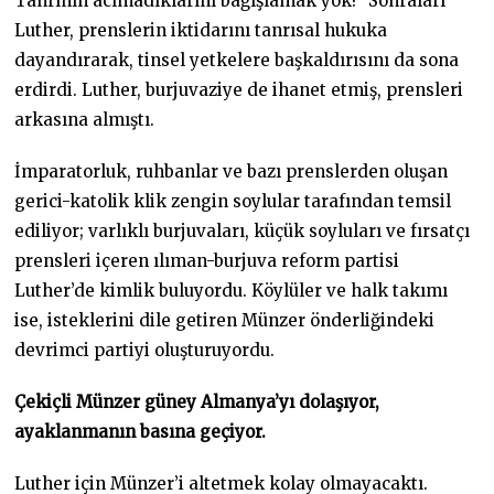
Tanrının acımadıklarını bağışlamak yok!” Sonraları
Luther, prenslerin iktidarını tanrısal hukuka
dayandırarak, tinsel yetkelere başkaldırısını da sona
erdirdi. Luther, burjuvaziye de ihanet etmiş, prensleri
arkasına almıştı.
İmparatorluk, ruhbanlar ve bazı prenslerden oluşan
gerici-katolik klik zengin soylular tarafından temsil
ediliyor; varlıklı burjuvaları, küçük soyluları ve fırsatçı
prensleri içeren ılıman-burjuva reform partisi
Luther’de kimlik buluyordu. Köylüler ve halk takımı
ise, isteklerini dile getiren Münzer önderliğindeki
devrimci partiyi oluşturuyordu.
Çekiçli Münzer güney Almanya’yı dola
ş
ıyor,
ayaklanmanın basına geçiyor.
Luther için Münzer’i altetmek kolay olmayacaktı.