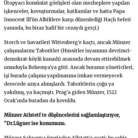
Ütopyacı komünist görüşleri olan mezheplere yapılan
işkenceler, kovuşturmalar, katliamlar ve hatta Papa
Innocent lll’ün Albililere karşı düzenlediği Haçlı Seferi
yanında, bu biraz hafif bir cezaydı gerçi.)
Storch ve havarileri Wittenberg’e kaçtı, ancak Münzer
çalışmalarını Taboritler (Hussitler isyanının devrimci-
demokrat-köylü kanadı) arasında devam ettirebilmek
umuduyla Bohemya’ya gitti. Ancak buranın yöneticileri,
işi burada çalışma yapılmasına imkan vermeyecek
derecede azıya almışlardı. Taboritlerin çoğu ya
yakılmış, ya kaçmıştı. Prag’a giden Münzer, 1522
Ocak’ında buradan da kovuldu.
Münzer Atlstetf te dü
ş
üncelerini sa
ğ
lamla
ş
tırıyor,
“Dr.Lügner ise konumunu.
Münzer Saksonya üzerinden Allstett’e geçti; bu şehir