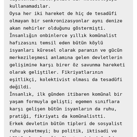
kullanamadılar.

Oysa her iki hareket de hiç de tesadüfi 
olmayan bir senkronizasyonlar aynı denize 
akan nehirler olduğunu göstermişti.

İnsanlığın onbinlerce yıllık komünalist 
hafızasını temsil eden bütün köylü 
isyanları küresel olarak paranın ve gücün 
merkezileşmesi anlamına gelen devletlerin 
gelişimine karşı birer öz savunma hareketi 
olarak geliştiler. Fikriyatlarının 
eşitlikçi, kolektivist olması da tesadüfi 
değildi. 

İnsanlık, ilk günden itibaren komünal bir 
yaşam formuyla gelişti; egemen sınıflara 
karşı gelişen bütün isyanların da ruhu, 
pratiği, fikriyatı da komünalistti.

Erkek devletin bütün tipleri de sosyalist 
ruhu yoketmeyi; bu politik, iktisadi ve 