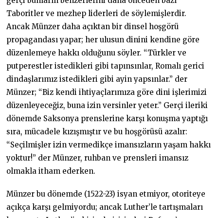
gerçi bunların benzerlerini daha önceden bazı
Taboritler ve mezhep liderleri de söylemişlerdir.
Ancak Münzer daha açıktan bir dinsel hoşgörü
propagandası yapar; her ulusun dinini kendine göre
düzenlemeye hakkı olduğunu söyler. “Türkler ve
putperestler istedikleri gibi tapınsınlar, Romalı gerici
dindaşlarımız istedikleri gibi ayin yapsınlar.” der
Münzer; “Biz kendi ihtiyaçlarımıza göre dini işlerimizi
düzenleyeceğiz, buna izin versinler yeter.” Gerçi ileriki
dönemde Saksonya prenslerine karşı konuşma yaptığı
sıra, mücadele kızışmıştır ve bu hoşgörüsü azalır:
“Seçilmişler izin vermedikçe imansızların yaşam hakkı
yoktur!” der Münzer, ruhban ve prensleri imansız
olmakla itham ederken.
Münzer bu dönemde (1522-23) isyan etmiyor, otoriteye
açıkça karşı gelmiyordu; ancak Luther’le tartışmaları