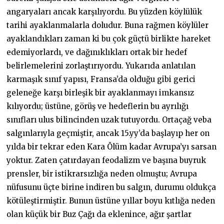
angaryaları ancak karşılıyordu. Bu yüzden köylülük
tarihi ayaklanmalarla doludur. Buna rağmen köylüler
ayaklandıkları zaman ki bu çok güçtü birlikte hareket
edemiyorlardı, ve dağınıklıkları ortak bir hedef
belirlemelerini zorlaştırıyordu. Yukarıda anlatılan
karmaşık sınıf yapısı, Fransa’da olduğu gibi gerici
geleneğe karşı birleşik bir ayaklanmayı imkansız
kılıyordu; üstüne, görüş ve hedeflerin bu ayrılığı
sınıfları ulus bilincinden uzak tutuyordu. Ortaçağ veba
salgınlarıyla geçmiştir, ancak 15.yy’da başlayıp her on
yılda bir tekrar eden Kara Ölüm kadar Avrupa’yı sarsan
yoktur. Zaten çatırdayan feodalizm ve başına buyruk
prensler, bir istikrarsızlığa neden olmuştu; Avrupa
nüfusunu üçte birine indiren bu salgın, durumu oldukça
kötüleştirmiştir. Bunun üstüne yıllar boyu kıtlığa neden
olan küçük bir Buz Çağı da eklenince, ağır şartlar