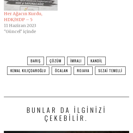
Her Ağacın Kurdu,
HDK/HDP – 5
11 Haziran 2023
"Güncel" içinde
BARIŞ
ÇÖZÜM
İMRALI
KANDIL
KEMAL KILIÇDAROĞLU
ÖCALAN
ROJAVA
SEZAI TEMELLI
BUNLAR DA ILGINIZI
ÇEKEBILIR.