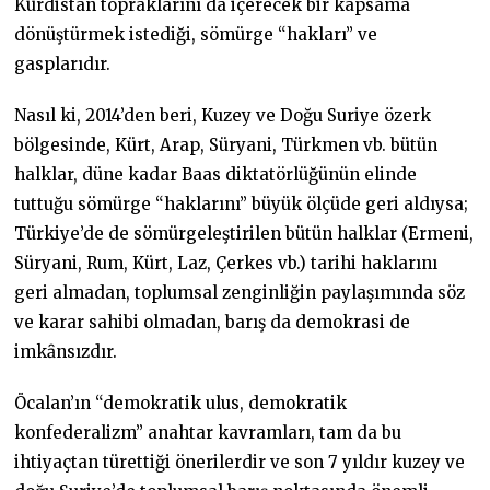
Kürdistan topraklarını da içerecek bir kapsama
dönüştürmek istediği, sömürge “hakları” ve
gasplarıdır.
Nasıl ki, 2014’den beri, Kuzey ve Doğu Suriye özerk
bölgesinde, Kürt, Arap, Süryani, Türkmen vb. bütün
halklar, düne kadar Baas diktatörlüğünün elinde
tuttuğu sömürge “haklarını” büyük ölçüde geri aldıysa;
Türkiye’de de sömürgeleştirilen bütün halklar (Ermeni,
Süryani, Rum, Kürt, Laz, Çerkes vb.) tarihi haklarını
geri almadan, toplumsal zenginliğin paylaşımında söz
ve karar sahibi olmadan, barış da demokrasi de
imkȃnsızdır.
Öcalan’ın “demokratik ulus, demokratik
konfederalizm” anahtar kavramları, tam da bu
ihtiyaçtan türettiği önerilerdir ve son 7 yıldır kuzey ve