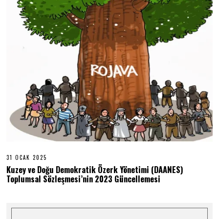
2
5
31 OCAK 2025
3
1
Kuzey ve Doğu Demokratik Özerk Yönetimi (DAANES)
O
Toplumsal Sözleşmesi’nin 2023 Güncellemesi
C
A
K
2
0
2