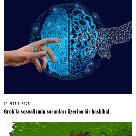
2
0
2
5
10 MART 2025
1
0
Grok’la sosyalizmin sorunları üzerine bir hasbihal.
M
A
R
T
2
0