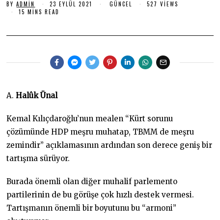
BY
ADMIN
23 EYLÜL 2021
1
GÜNCEL
527 VIEWS
R
6
15 MINS READ
A
A
L
R
A
I
L
K
I
K
2
2
0
0
2
2
3
3
A.
Halûk Ünal
Kemal Kılıçdaroğlu’nun mealen “Kürt sorunu
çözümünde HDP meşru muhatap, TBMM de meşru
zemindir” açıklamasının ardından son derece geniş bir
tartışma sürüyor.
Burada önemli olan diğer muhalif parlemento
partilerinin de bu görüşe çok hızlı destek vermesi.
Tartışmanın önemli bir boyutunu bu “armoni”