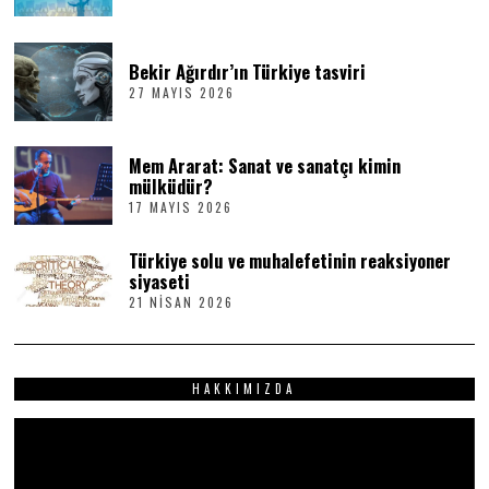
0
T
E
M
Bekir Ağırdır’ın Türkiye tasviri
M
27 MAYIS 2026
2
U
7
Z
M
2
A
0
Mem Ararat: Sanat ve sanatçı kimin
Y
2
I
6
mülküdür?
S
17 MAYIS 2026
1
2
7
0
M
2
Türkiye solu ve muhalefetinin reaksiyoner
A
6
Y
siyaseti
I
21 NISAN 2026
2
S
1
2
N
0
I
2
S
6
HAKKIMIZDA
A
N
2
Video
0
2
oynatıcı
6