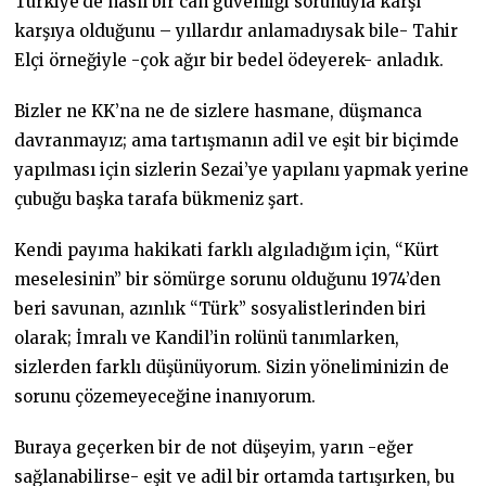
Türkiye’de nasıl bir can güvenliği sorunuyla karşı
karşıya olduğunu – yıllardır anlamadıysak bile- Tahir
Elçi örneğiyle -çok ağır bir bedel ödeyerek- anladık.
Bizler ne KK’na ne de sizlere hasmane, düşmanca
davranmayız; ama tartışmanın adil ve eşit bir biçimde
yapılması için sizlerin Sezai’ye yapılanı yapmak yerine
çubuğu başka tarafa bükmeniz şart.
Kendi payıma hakikati farklı algıladığım için, “Kürt
meselesinin” bir sömürge sorunu olduğunu 1974’den
beri savunan, azınlık “Türk” sosyalistlerinden biri
olarak; İmralı ve Kandil’in rolünü tanımlarken,
sizlerden farklı düşünüyorum. Sizin yöneliminizin de
sorunu çözemeyeceğine inanıyorum.
Buraya geçerken bir de not düşeyim, yarın -eğer
sağlanabilirse- eşit ve adil bir ortamda tartışırken, bu