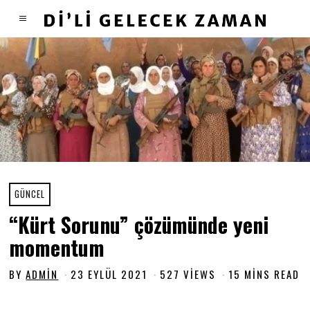
GÜNCEL
“Kürt Sorunu” çözümünde yeni
momentum
BY
ADMIN
23 EYLÜL 2021
1
527 VIEWS
15 MINS READ
6
A