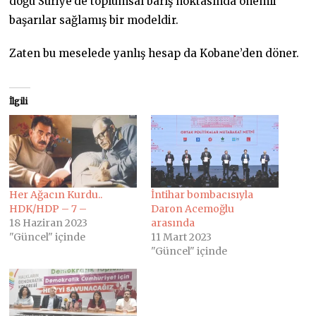
doğu Suriye’de toplumsal barış noktasında önemli
başarılar sağlamış bir modeldir.
Zaten bu meselede yanlış hesap da Kobane’den döner.
İlgili
Her Ağacın Kurdu..
İntihar bombacısıyla
HDK/HDP – 7 –
Daron Acemoğlu
18 Haziran 2023
arasında
"Güncel" içinde
11 Mart 2023
"Güncel" içinde