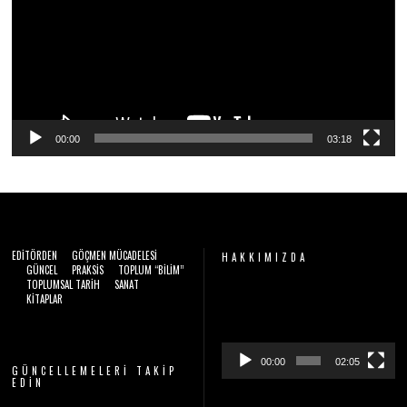
00:00
03:18
EDITÖRDEN
GÖÇMEN MÜCADELESI
HAKKIMIZDA
GÜNCEL
PRAKSIS
TOPLUM “BILIM”
TOPLUMSAL TARIH
SANAT
Video
KITAPLAR
oynatıcı
00:00
02:05
GÜNCELLEMELERI TAKIP
EDIN