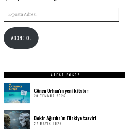
E-
posta
Adresi
ABONE OL
LATEST POSTS
Gönen Orhan’ın yeni kitabı :
20 TEMMUZ 2026
2
0
T
E
M
Bekir Ağırdır’ın Türkiye tasviri
M
27 MAYIS 2026
2
U
7
Z