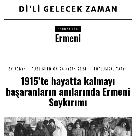
BROWSE TAG
Ermeni
BY
ADMIN
PUBLISHED ON
24 NISAN 2024
2
TOPLUMSAL TARIH
4
1915’te hayatta kalmayı
N
I
başaranların anılarında Ermeni
S
A
N
Soykırımı
2
0
2
4