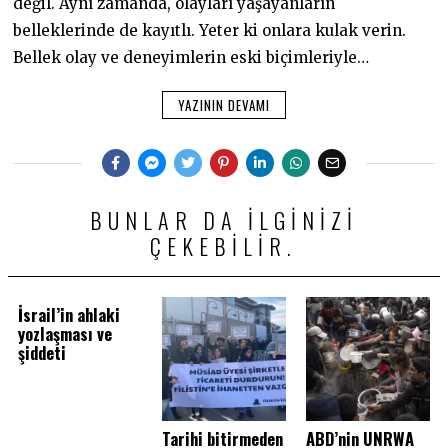
değil. Aynı zamanda, olayları yaşayanların
belleklerinde de kayıtlı. Yeter ki onlara kulak verin.
Bellek olay ve deneyimlerin eski biçimleriyle…
YAZININ DEVAMI
BUNLAR DA ILGINIZI
ÇEKEBILIR.
İsrail’in ahlaki
yozlaşması ve
şiddeti
Tarihi bitirmeden
ABD’nin UNRWA