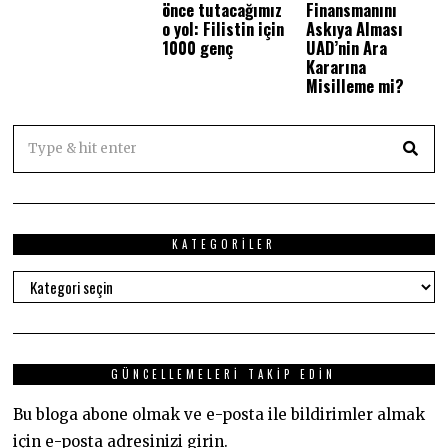
önce tutacağımız
Finansmanını
o yol: Filistin için
Askıya Alması
1000 genç
UAD’nin Ara
Kararına
Misilleme mi?
KATEGORILER
Kategoriler
GÜNCELLEMELERI TAKIP EDIN
Bu bloga abone olmak ve e-posta ile bildirimler almak
için e-posta adresinizi girin.