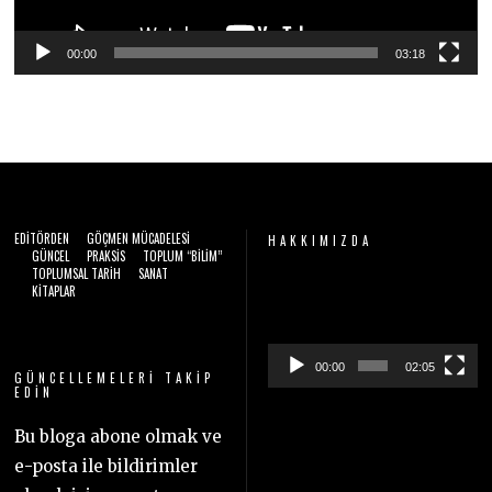
00:00
03:18
EDITÖRDEN
GÖÇMEN MÜCADELESI
HAKKIMIZDA
GÜNCEL
PRAKSIS
TOPLUM “BILIM”
TOPLUMSAL TARIH
SANAT
Video
KITAPLAR
oynatıcı
00:00
02:05
GÜNCELLEMELERI TAKIP
EDIN
Bu bloga abone olmak ve
e-posta ile bildirimler