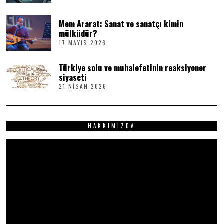
M
2
A
0
Mem Ararat: Sanat ve sanatçı kimin
Y
2
I
6
mülküdür?
S
17 MAYIS 2026
1
2
7
0
M
2
Türkiye solu ve muhalefetinin reaksiyoner
A
6
Y
siyaseti
I
21 NISAN 2026
2
S
1
2
N
0
I
2
S
6
HAKKIMIZDA
A
N
2
Video
0
2
oynatıcı
6