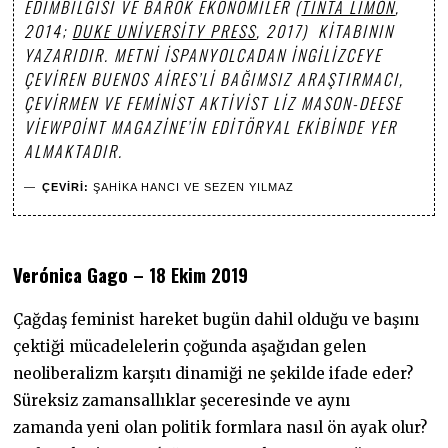
EDIMBILGISI VE BAROK EKONOMILER (
TINTA LIMÓN
,
2014;
DUKE UNIVERSITY PRESS
, 2017) KITABININ
YAZARIDIR.
METNI İSPANYOLCADAN İNGILIZCEYE
ÇEVIREN BUENOS AIRES’LI BAĞIMSIZ ARAŞTIRMACI,
ÇEVIRMEN VE FEMINIST AKTIVIST LIZ MASON-DEESE
VIEWPOINT MAGAZINE’IN EDITÖRYAL EKIBINDE YER
ALMAKTADIR.
ÇEVIRI:
ŞAHIKA HANCI VE SEZEN YILMAZ
Verónica Gago
– 18 Ekim 2019
Çağdaş feminist hareket bugün dahil olduğu ve başını
çektiği mücadelelerin çoğunda aşağıdan gelen
neoliberalizm karşıtı dinamiği ne şekilde ifade eder?
Süreksiz zamansallıklar şeceresinde ve aynı
zamanda yeni olan politik formlara nasıl ön ayak olur?