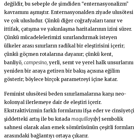
değildir, bu sebeple de şimdiden “enternasyonalizm”
kavramını aşmıştır. Enternasyonalden ziyade ulusötesi
ve çok ulusludur. Çünkü diğer coğrafyaları tanır ve
ittifak, çatışma ve yakınlaşma haritalarının izini sürer.
Çünkü mücadelelerimizi sınırlandırmak isteyen
ülkeler arası sınırların radikal bir eleştirisini içerir;
çünkü göçmen rotalarına dayanır; çünkü kent,
banliyö,
campesino
, yerli, semt ve yerel halk unsurlarını
yeniden bir araya getiren bir bakış açısına eğilim
gösterir; böylece birçok parametreyi içine katar.
Feminist ulusötesi beden sınırlamalarına karşı neo-
kolonyal ilerlemeye dair de eleştiri içerir.
Ekstraktivizmin farklı formlarını ifşa eder ve cinsiyetçi
şiddetteki artış ile bu kıtada
maquilla
yı[v] sembolik
sahnesi olarak alan emek sömürüsünün çeşitli formları
arasındaki bağlantıyı ortaya çıkarır.