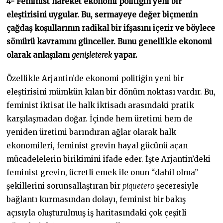
4- Feminist hareket ekonomi politiğin yeni bir
eleştirisini uygular. Bu, sermayeye değer biçmenin
çağdaş koşullarının radikal bir ifşasını içerir ve böylece
sömürü kavramını günceller. Bunu genellikle ekonomi
olarak anlaşılanı
genişleterek
yapar.
Özellikle Arjantin’de ekonomi politiğin yeni bir
eleştirisini mümkün kılan bir dönüm noktası vardır. Bu,
feminist iktisat ile halk iktisadı arasındaki pratik
karşılaşmadan doğar. İçinde hem üretimi hem de
yeniden üretimi barındıran ağlar olarak halk
ekonomileri, feminist grevin hayal gücünü açan
mücadelelerin birikimini ifade eder. İşte Arjantin’deki
feminist grevin, ücretli emek ile onun “dahil olma”
şekillerini sorunsallaştıran bir
piquetero
şeceresiyle
bağlantı kurmasından dolayı, feminist bir bakış
açısıyla oluşturulmuş iş haritasındaki çok çeşitli