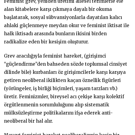
Feminist grev, yeniden üretimi ailesel terimlerle ele
alan kitabelere karşı çıkmaya dayalı bir okuma
başlatarak, sosyal sübvansiyonlarla dayatılan kalıcı
ahlaki güçlenmeye meydan okur ve feminist iktisat ile
halk iktisadı arasında bunların ikisini birden
radikalize eden bir kesişim oluşturur.
Grev aracılığıyla feminist hareket, (girişimci
“güçlendirme”den bahseden sözde toplumsal cinsiyet
dilinde bile) kurbanları öz girişimcilerle karşı karşıya
getiren neoliberal ikilikten kaçan öznellik figürleri
(yörüngeler, iş birliği biçimleri, yaşam tarzları vb.)
üretir. Feminizmler, bireysel acı çekişe karşı kolektif
örgütlenmenin sorumluluğunu alıp sistematik
mülksüzleştirme politikalarını ifşa ederek anti-
neoliberal bir hal alır.