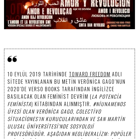
10 EYLÜL 2019 TARIHINDE
TOWARD FREEDOM
ADLI
SITEDE YAYINLANAN BU METIN VERÓNICA GAGO’NUN
2020’DE VERSO BOOKS TARAFINDAN İNGILIZCE
BASILACAK OLAN FEMINIST DEVRIM (
LA POTENCIA
FEMINISTA
) KITABINDAN ALINMIŞTIR.
#NIUNAMENOS
ÜYESI OLAN VERÓNICA GAGO, COLECTIVO
SITUACIONES’IN KURUCULARINDAN VE SAN MARTIN
ULUSAL ÜNIVERSITESI’NDE SOSYOLOJI
PROFESÖRÜDÜR. AŞAĞIDAN NEOLIBERALIZM: POPÜLER