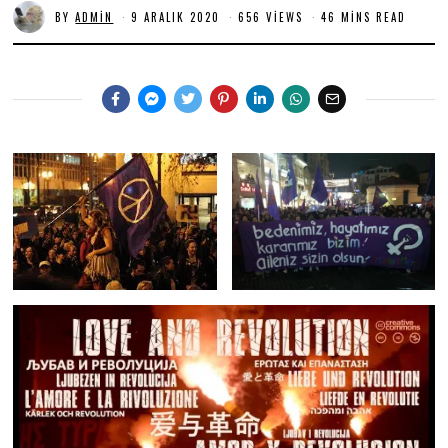
BY
ADMIN
9 ARALIK 2020
1
656 VIEWS
46 MINS READ
0
O
C
A
K
2
0
2
1