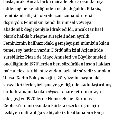
başlayarak. Ancak farklı mücadeleler arasında inşa
edilen ağ ne kendiliğinden ne de doğaldır. Bilakis,
feminizmle ilişkili olarak uzun zamandır tersi
doğruydu: Feminizm kendi kurumsal ve/veya
akademik değişkeniyle idrak edildi, ancak tarihsel
olarak halkla birleşme süreçlerinden ayrıldı.
Feminizmin halihazırdaki genişleyişini mümkün kılan
temel soy hatları vardır. Dördünün izini Arjantin’de
sürebiliriz: Plaza de Mayo Anneleri ve Büyükanneleri
öncülüğünde 1970’lerden beri sürdürülen insan hakları
mücadelesi tarihi; otuz yıldan fazla bir süredir var olan
Ulusal Kadın Buluşması;[iii] 20. yüzyılın başındaki
sosyal krizlerle yüzleşmeye geldiğinde kadınlaştırılmış
bir kahramanı da olan
piquetero
hareketinin ortaya
çıkışı[iv] ve 1970’lerde Homoseksüel Kurtuluş
Cephesi’nin mirasından kürtaja özerk erişim için
lezbiyen militanlığa ve biyolojik kısıtlamalara karşı