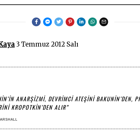
A
R
A
L
I
K
2
0
2
Kaya
3 Temmuz 2012 Salı
3
IN’IN ANARŞIZMI, DEVRIMCI ATEŞINI BAKUNIN’DEN, P
RINI KROPOTKIN’DEN ALIR”
ARSHALL