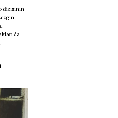
p dizisinin
 Sezgin
k,
akları da
m
i