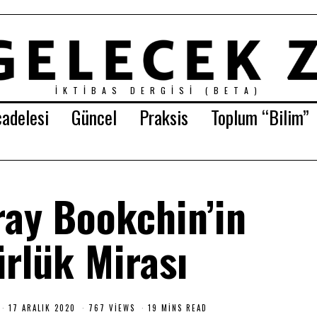
İKTIBAS DERGISI (BETA)
adelesi
Güncel
Praksis
Toplum “Bilim”
ay Bookchin’in
rlük Mirası
17 ARALIK 2020
1
767 VIEWS
19 MINS READ