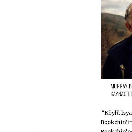
MURRAY BO
KAYNAĞIDI
“Köylü İsya
Bookchin’in
Bookchin’ne