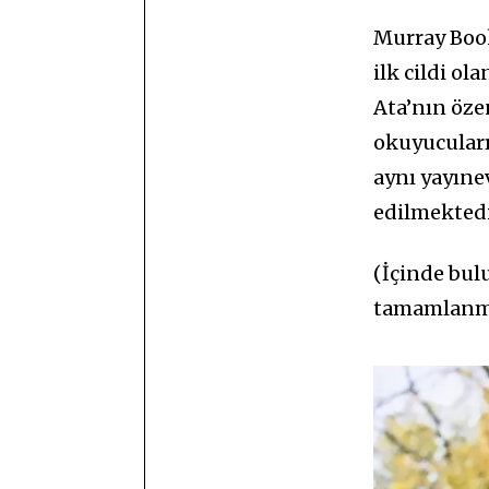
Murray Book
ilk cildi o
Ata’nın özen
okuyucularıy
aynı yayıne
edilmektedi
(İçinde bul
tamamlanmış