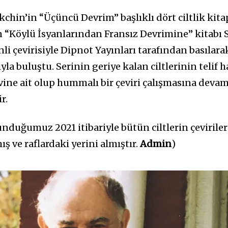
chin’in “Üçüncü Devrim” başlıklı dört ciltlik kita
lan “Köylü İsyanlarından Fransız Devrimine” kitabı
li çevirisiyle Dipnot Yayınları tarafından basılara
la buluştu. Serinin geriye kalan ciltlerinin telif h
vine ait olup hummalı bir çeviri çalışmasına deva
r.
unduğumuz 2021 itibariyle bütün ciltlerin çeviriler
 ve raflardaki yerini almıştır.
Admin
)