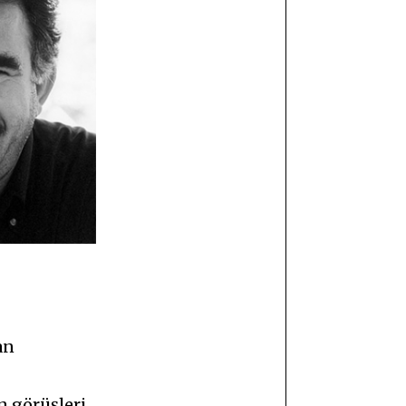
an
n görüşleri