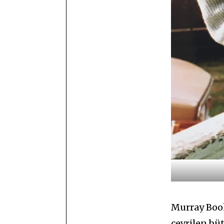
Murray Boo
çevrilen bü