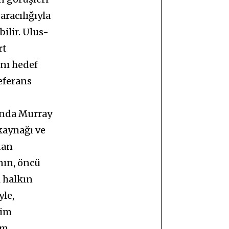
aracılığıyla
ilir. Ulus-
rt
ını hedef
eferans
sında Murray
 kaynağı ve
dan
anın, öncü
i halkın
yle,
çim
am