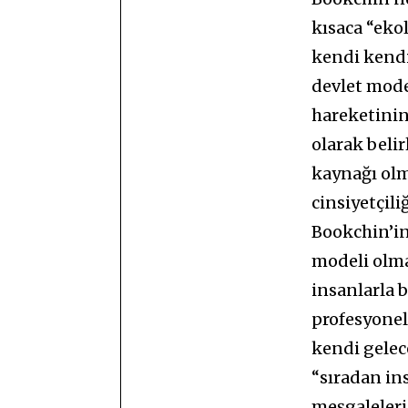
kısaca “ekol
kendi kendi
devlet model
hareketinin
olarak beli
kaynağı olm
cinsiyetçil
Bookchin’in 
modeli olma
insanlarla b
profesyonell
kendi gelec
“sıradan in
meşgaleleri