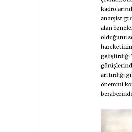
kadrolarınd
anarşist gr
alan öznele
olduğunu sö
hareketinin
geliştirdiğ
görüşlerind
arttırdığı 
önemini kor
beraberinde