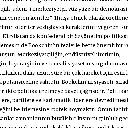
ojik, adem-i merkeziyetçi, yüz yüze bir demokrasi 
ni yöneten kentler”[1]inşa etmek olarak özetleneb
inin otoriter ve dışlayıcı karakterini iyi gören Kü
, Kürdistan’da konfederal bir özyönetim politikas
rlemesin de Bookchin’in tezlerielbette önemli bir r
uştur. Merkeziyetçiliğin, endüstriyel üretimin,
iğin, hiyerarşinin ve temsili siyasetin sorgulanma
fikirleri daha uzun süre bir çok hareket için esin
 potansiyeline sahiptir. Bookchin’in siyaseti, sıra
irlikte politika üretmeye davet çağrısıdır. Politik
ere, partilere ve karizmatik liderlere devredilmes
eğini belirlemesine ipotek koymaktır. Onun tabiri
sanlar zamanlarının büyük bir kısmını günlük ge
ne ayırmak zorunda kaldıkları sürece, politik yaş