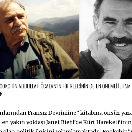
OKCHIN ABDULLAH ÖCALAN’IN FIKIRLERININ DE EN ÖNEMLI ILHAM
R.
nlarından Fransız Devrimine” kitabına önsüz yaz
 en yakın yoldaşı Janet Biehl’de Kürt Hareketi’inin
 olan politik ilgisini selamlamaktadır. Bookchin’i