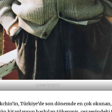
MURRAY BOOKCHIN
kchin’in, Türkiye’de son dönemde en çok okunan,
tün kitaplarının baskıları tükenmiş, cezaevindeki 