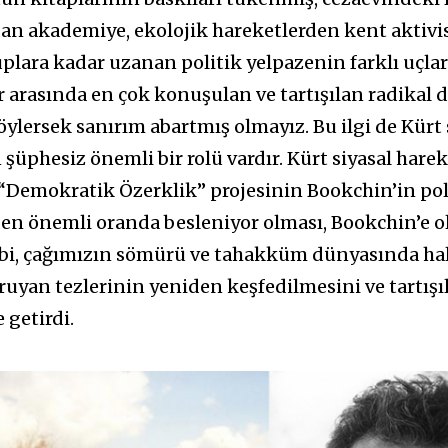
an akademiye, ekolojik hareketlerden kent aktivis
uplara kadar uzanan politik yelpazenin farklı uçla
r arasında en çok konuşulan ve tartışılan radikal
ylersek sanırım abartmış olmayız. Bu ilgi de Kürt 
 şüphesiz önemli bir rolü vardır. Kürt siyasal hare
i “Demokratik Özerklik” projesinin Bookchin’in pol
en önemli oranda besleniyor olması, Bookchin’e ol
gibi, çağımızın sömürü ve tahakküm dünyasında ha
uyan tezlerinin yeniden keşfedilmesini ve tartışı
 getirdi.