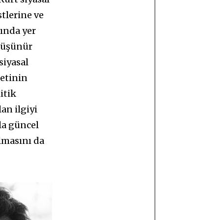
tlerine ve
rında yer
 düşünür
siyasal
ketinin
itik
an ilgiyi
la güncel
lmasını da