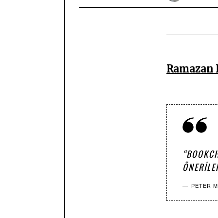
Ramazan 
“BOOKCH
ÖNERILE
PETER M