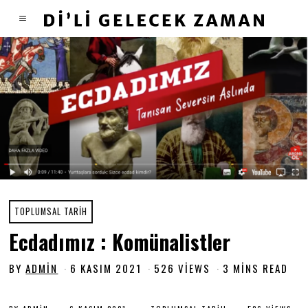
TOPLUMSAL TARIH
Ecdadımız : Komünalistler
BY
ADMIN
6 KASIM 2021
9
526 VIEWS
3 MINS READ
K
A