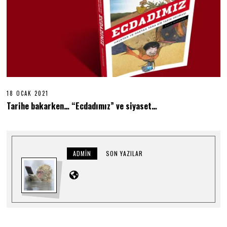
18 OCAK 2021
1
8
Tarihe bakarken… “Ecdadımız” ve siyaset…
O
C
A
K
2
0
ADMIN
SON YAZILAR
2
1