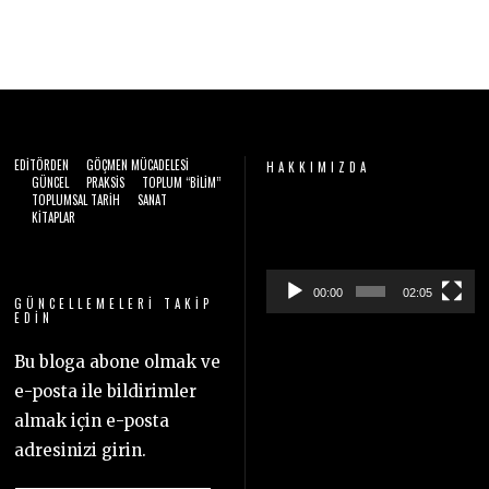
EDITÖRDEN
GÖÇMEN MÜCADELESI
HAKKIMIZDA
GÜNCEL
PRAKSIS
TOPLUM “BILIM”
TOPLUMSAL TARIH
SANAT
Video
KITAPLAR
oynatıcı
00:00
02:05
GÜNCELLEMELERI TAKIP
EDIN
Bu bloga abone olmak ve
e-posta ile bildirimler
almak için e-posta
adresinizi girin.