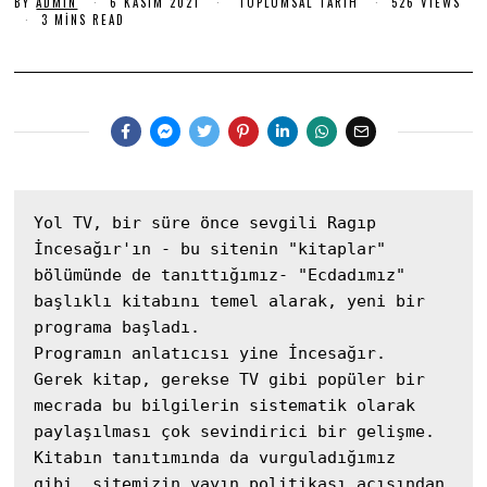
BY
ADMIN
6 KASIM 2021
9
TOPLUMSAL TARIH
526 VIEWS
S
K
3 MINS READ
I
A
M
S
I
2
M
0
2
0
2
2
1
1
Yol TV, bir süre önce sevgili Ragıp 
İncesağır'ın - bu sitenin "kitaplar" 
bölümünde de tanıttığımız- "Ecdadımız" 
başlıklı kitabını temel alarak, yeni bir 
programa başladı. 

Programın anlatıcısı yine İncesağır. 

Gerek kitap, gerekse TV gibi popüler bir 
mecrada bu bilgilerin sistematik olarak 
paylaşılması çok sevindirici bir gelişme.

Kitabın tanıtımında da vurguladığımız 
gibi, sitemizin yayın politikası açısından 