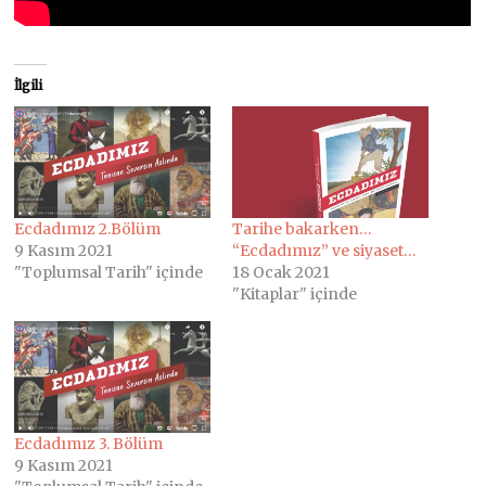
İlgili
Ecdadımız 2.Bölüm
Tarihe bakarken…
9 Kasım 2021
“Ecdadımız” ve siyaset…
"Toplumsal Tarih" içinde
18 Ocak 2021
"Kitaplar" içinde
Ecdadımız 3. Bölüm
9 Kasım 2021