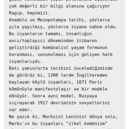
çok değerli bir bilgi alanına çağırıyor 
Ragıp, hepimizi.

Anadolu ve Mezopotamya tarihi, yüzlerce 
yıla yayılmış, yüzlerce isyana sahne oldu. 
Bu isyanların tamamı, insanlığın 
avcı/toplayıcı döneminden itibaren 
geliştirdiği komünalist yaşam formunun 
korunması, savunulması için gelişen halk 
isyanlarıydı.

Batı yakın/orta tarihini incelediğimizde 
de görürüz ki, 1200 lerde İngiltereden 
başlayan köylü isyanları, 1871 Paris 
kömünüyle manifestolaşır ve bir modele 
dönüşür. Sonra aynı model, Rusyaya 
sıçrayarak 1917 devriminin sovyetlerini 
var eder. 

Ne yazık ki, Marksist Leninist dünya solu, 
Marks'ın bu isyanları "ilkel komünizm" 