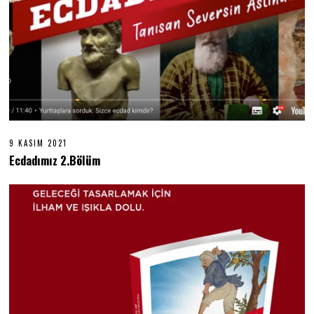
9 KASIM 2021
9
K
Ecdadımız 2.Bölüm
A
S
I
M
2
0
2
1