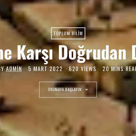
TOPLUM BILIM
me Karşı Doğrudan
BY
ADMIN
5 MART 2022
5
620 VIEWS
20 MINS REA
M
A
OKUMAYA BAŞLAYIN
R
T
2
0
2
2