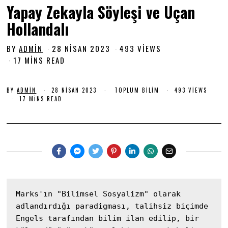
Yapay Zekayla Söyleşi ve Uçan
Hollandalı
BY
ADMIN
28 NISAN 2023
2
493 VIEWS
8
17 MINS READ
N
I
S
BY
ADMIN
28 NISAN 2023
2
TOPLUM BILIM
493 VIEWS
8
17 MINS READ
A
N
N
I
S
2
A
0
N
2
2
0
3
2
3
Marks'ın "Bilimsel Sosyalizm" olarak 
adlandırdığı paradigması, talihsiz biçimde 
Engels tarafından bilim ilan edilip, bir 