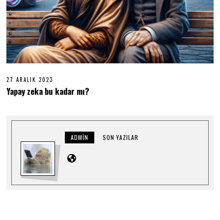
27 ARALIK 2023
2
7
Yapay zeka bu kadar mı?
A
R
A
L
I
K
ADMIN
SON YAZILAR
2
0
2
3