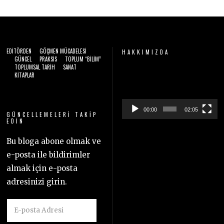
EDITÖRDEN
GÖÇMEN MÜCADELESI
HAKKIMIZDA
GÜNCEL
PRAKSIS
TOPLUM “BILIM”
TOPLUMSAL TARIH
SANAT
Video
KITAPLAR
oynatıcı
00:00
02:05
GÜNCELLEMELERI TAKIP
EDIN
Bu bloga abone olmak ve
e-posta ile bildirimler
almak için e-posta
adresinizi girin.
E-
posta