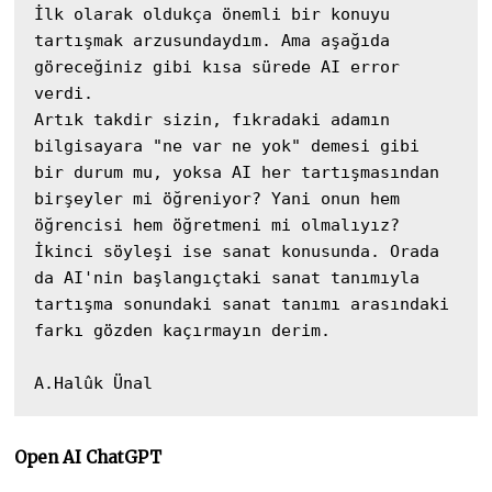
İlk olarak oldukça önemli bir konuyu 
tartışmak arzusundaydım. Ama aşağıda 
göreceğiniz gibi kısa sürede AI error 
verdi. 

Artık takdir sizin, fıkradaki adamın 
bilgisayara "ne var ne yok" demesi gibi 
bir durum mu, yoksa AI her tartışmasından 
birşeyler mi öğreniyor? Yani onun hem 
öğrencisi hem öğretmeni mi olmalıyız?

İkinci söyleşi ise sanat konusunda. Orada 
da AI'nin başlangıçtaki sanat tanımıyla 
tartışma sonundaki sanat tanımı arasındaki 
farkı gözden kaçırmayın derim.

Open AI ChatGPT