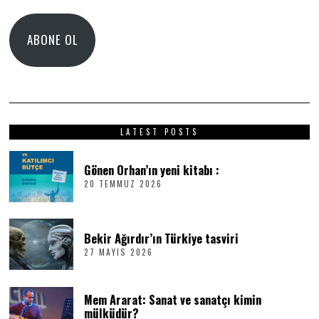
Adresi
ABONE OL
LATEST POSTS
Gönen Orhan’ın yeni kitabı :
20 TEMMUZ 2026
2
0
T
E
M
Bekir Ağırdır’ın Türkiye tasviri
M
27 MAYIS 2026
2
U
7
Z
M
2
A
0
Mem Ararat: Sanat ve sanatçı kimin
Y
2
I
6
mülküdür?