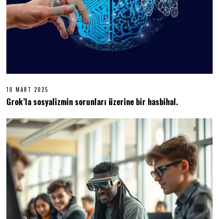
10 MART 2025
1
0
Grok’la sosyalizmin sorunları üzerine bir hasbihal.
M
A
R
T
2
0
2
5