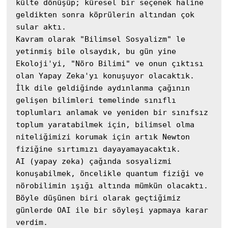
külte dönüşüp; küresel bir seçenek haline 
geldikten sonra köprülerin altından çok 
sular aktı. 

Kavram olarak "Bilimsel Sosyalizm" le 
yetinmiş bile olsaydık, bu gün yine 
Ekoloji'yi, "Nöro Bilimi" ve onun çıktısı 
olan Yapay Zeka'yı konuşuyor olacaktık. 

İlk dile geldiğinde aydınlanma çağının 
gelişen bilimleri temelinde sınıflı 
toplumları anlamak ve yeniden bir sınıfsız 
toplum yaratabilmek için, bilimsel olma 
niteliğimizi korumak için artık Newton 
fiziğine sırtımızı dayayamayacaktık.

AI (yapay zeka) çağında sosyalizmi 
konuşabilmek, öncelikle quantum fiziği ve 
nörobilimin ışığı altında mümkün olacaktı. 

Böyle düşünen biri olarak geçtiğimiz 
günlerde OAI ile bir söyleşi yapmaya karar 
verdim. 
