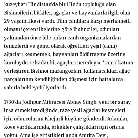
kuzeybatı Hindistan’da bir Hindu topluluğu olan
Bishnoilerin bitkiler, ağaçlar ve hayvanlarla ilgili olan
29 yaşam ilkesi vardı. Tüm canlılara karşı merhametli
olmayı içeren ilkelerine göre Bishnoiler, odunları
yakmadan önce bile onları canlı organizmalardan
temizlerdi ve genel olarak öğretileri yeşil (canlı)
ağaçları kesmemek, hayvanları öldürmeme üzerine
kuruluydu. O kadar ki, ağaçları neredeyse ‘tanrı’ katına
yerleştiren Bishnoi marangozları, kullanacakları ağaç
parçalarının kendiliğinden düşmesi için haftalarca
sabırla bekleyebiliyorlardı.
1730’da Jodhpur Mihracesi Abhay Singh, yeni bir saray
inşa etmek istediğinde, taze yeşil ağaçlar kesmeleri
için oduncularını Khejarli köyüne gönderdi. Adamlar,
köye vardıklarında, erkekler çalıştıkları için ortada
yoktu. Ama işe giriştikleri anda Amrita Devi,