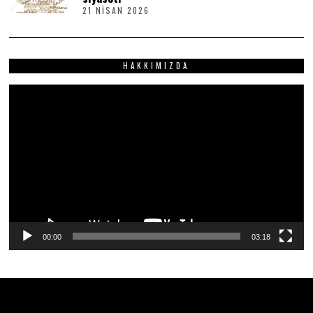
I
21 NISAN 2026
2
S
1
2
N
0
I
2
S
6
HAKKIMIZDA
A
N
2
Video
0
2
oynatıcı
6
00:00
03:18