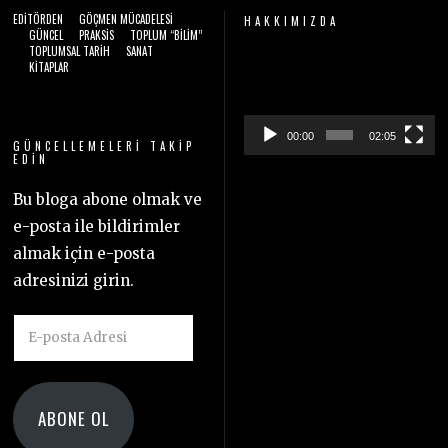
EDITÖRDEN
GÖÇMEN MÜCADELESI
HAKKIMIZDA
GÜNCEL
PRAKSIS
TOPLUM “BILIM”
TOPLUMSAL TARIH
SANAT
Video
KITAPLAR
oynatıcı
00:00
02:05
GÜNCELLEMELERI TAKIP
EDIN
Bu bloga abone olmak ve
e-posta ile bildirimler
almak için e-posta
adresinizi girin.
E-
posta
Adresi
ABONE OL