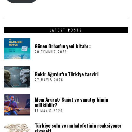
LATEST POSTS
Gönen Orhan’ın yeni kitabı :
20 TEMMUZ 2026
2
0
T
E
M
Bekir Ağırdır’ın Türkiye tasviri
M
27 MAYIS 2026
2
U
7
Z
M
2
A
0
Mem Ararat: Sanat ve sanatçı kimin
Y
2
I
6
mülküdür?
S
17 MAYIS 2026
1
2
7
0
M
2
Türkiye solu ve muhalefetinin reaksiyoner
A
6
Y
siyaseti