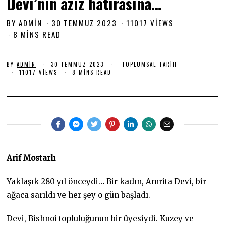
Devi’nin aziz hatırasına…
BY
ADMIN
30 TEMMUZ 2023
3
11017 VIEWS
0
8 MINS READ
T
E
M
BY
ADMIN
30 TEMMUZ 2023
3
TOPLUMSAL TARIH
0
11017 VIEWS
8 MINS READ
M
T
U
E
M
Z
M
2
U
0
Z
2
2
0
3
2
3
Arif Mostarlı
Yaklaşık 280 yıl önceydi… Bir kadın, Amrita Devi, bir
ağaca sarıldı ve her şey o gün başladı.
Devi, Bishnoi topluluğunun bir üyesiydi. Kuzey ve