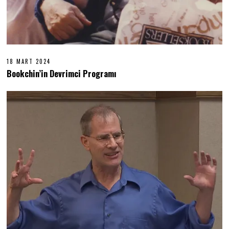
18 MART 2024
1
8
Bookchin’in Devrimci Programı
M
A
R
T
2
0
2
4