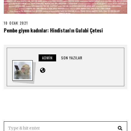
10 OCAK 2021
1
0
Pembe giyen kadınlar: Hindistan’ın Gulabi Çetesi
O
C
A
K
2
0
ADMIN
SON YAZILAR
2
1